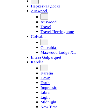
Паркетная доска
Auswood
Auswood
Travel
Travel Herringbone
Golvabia
Golvabia
Maxwood Lodge XL
Intasa Galparquet
Karelia
Karelia
Dawn
Earth
Impressio
Libra
Light
Midnight
New Time