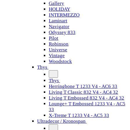
Gallery
HOLIDAY
INTERMEZZO
Laminart
Navigator
Odyssey 833
Pilot
Robinson
Universe
Vintage
Woodstock
Thys
Thys
Herringbone T 1233 V4 - AC6 33
Living T Classic 832 V4 - AC4 32
Living T Embossed 832 V4 - AC4 32
Lounge+ T Embossed 1233 V4 - AC5
33
X-Treme T 1233 V4 - AC5 33
Ultradecor / Kronospan