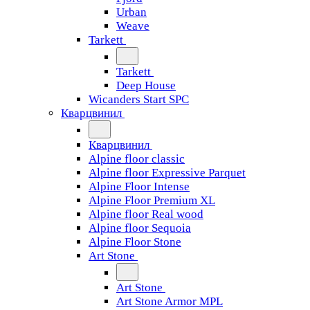
Urban
Weave
Tarkett
Tarkett
Deep House
Wicanders Start SPC
Кварцвинил
Кварцвинил
Alpine floor classic
Alpine floor Expressive Parquet
Alpine Floor Intense
Alpine Floor Premium XL
Alpine floor Real wood
Alpine floor Sequoia
Alpine Floor Stone
Art Stone
Art Stone
Art Stone Armor MPL