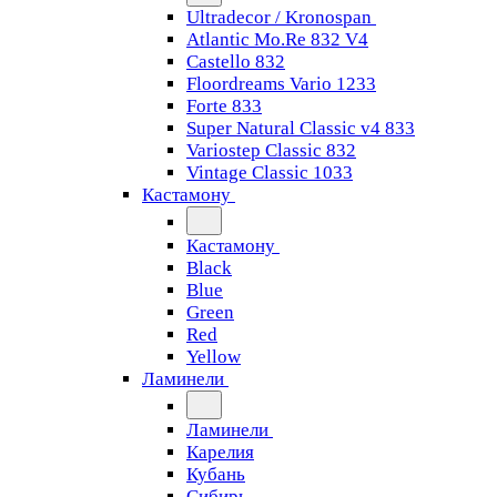
Ultradecor / Kronospan
Atlantic Mo.Re 832 V4
Castello 832
Floordreams Vario 1233
Forte 833
Super Natural Classic v4 833
Variostep Classic 832
Vintage Classic 1033
Кастамону
Кастамону
Black
Blue
Green
Red
Yellow
Ламинели
Ламинели
Карелия
Кубань
Сибирь