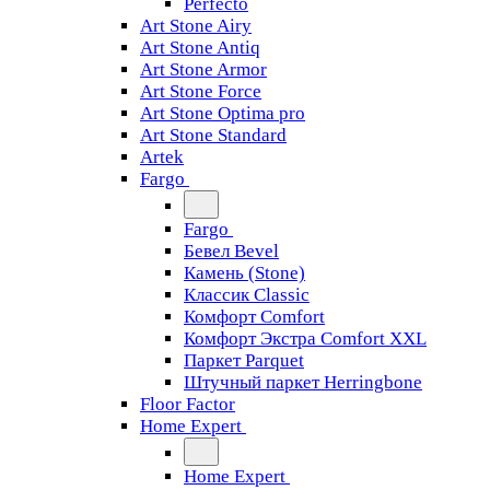
Perfecto
Art Stone Airy
Art Stone Antiq
Art Stone Armor
Art Stone Force
Art Stone Optima pro
Art Stone Standard
Artek
Fargo
Fargo
Бевел Bevel
Камень (Stone)
Классик Classic
Комфорт Comfort
Комфорт Экстра Comfort XXL
Паркет Parquet
Штучный паркет Herringbone
Floor Factor
Home Expert
Home Expert