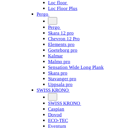
Loc floor
Loc Floor Plus
Pergo
Pergo
Skara 12 pro
Chevron 12 Pro
Elements pro
Goeteborg pro
Kalmar
Malmo pro
Sensation Wide Long Plank
Skara pro
Stavanger pro
Uppsala pro
SWISS KRONO
SWISS KRONO
Caspian
Dovod
ECO-TEC
Eventum