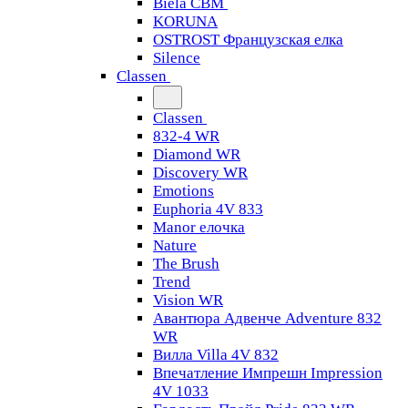
Biela CBM
KORUNA
OSTROST Французская елка
Silence
Classen
Classen
832-4 WR
Diamond WR
Discovery WR
Emotions
Euphoria 4V 833
Manor елочка
Nature
The Brush
Trend
Vision WR
Авантюра Адвенче Adventure 832
WR
Вилла Villa 4V 832
Впечатление Импрешн Impression
4V 1033