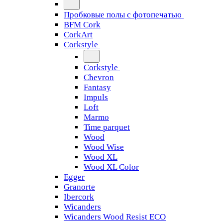
Пробковые полы с фотопечатью
BFM Cork
CorkArt
Corkstyle
Corkstyle
Chevron
Fantasy
Impuls
Loft
Marmo
Time parquet
Wood
Wood Wise
Wood XL
Wood XL Color
Egger
Granorte
Ibercork
Wicanders
Wicanders Wood Resist ECO