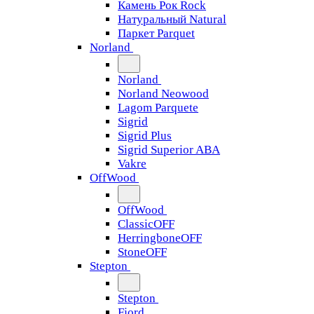
Камень Рок Rock
Натуральный Natural
Паркет Parquet
Norland
Norland
Norland Neowood
Lagom Parquete
Sigrid
Sigrid Plus
Sigrid Superior ABA
Vakre
OffWood
OffWood
ClassicOFF
HerringboneOFF
StoneOFF
Stepton
Stepton
Fjord