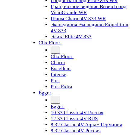
Гордость Прайд Pride 833 WR
Грандиозное видение ВизиоГранд
VisioGrande WR
Шарм Charm 4V 833 WR
Экспедиция Экспедишн Expedition
4V 833
Элита Elite 4V 833
Clix Floor
Clix Floor
Charm
Excellent
Intense
Plus
Plus Extra
Egger
Egger
10 33 Classic 4V Россия
12 33 Classic 4V RUS
8 32 Classic 4V Aqua+ Германия
8 32 Classic 4V Россия