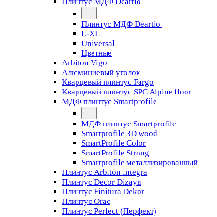
Плинтус МДФ Deartio
Плинтус МДФ Deartio
L-XL
Universal
Цветные
Arbiton Vigo
Алюминиевый уголок
Кварцевый плинтус Fargo
Кварцевый плинтус SPC Alpine floor
МДФ плинтус Smartprofile
МДФ плинтус Smartprofile
Smartprofile 3D wood
SmartProfile Color
SmartProfile Strong
Smartprofile металлизированный
Плинтус Arbiton Integra
Плинтус Decor Dizayn
Плинтус Finitura Dekor
Плинтус Orac
Плинтус Perfect (Перфект)