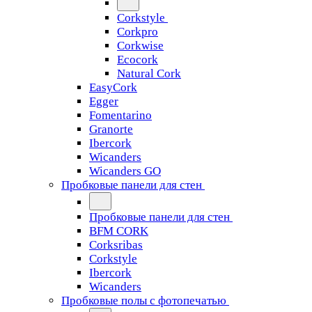
Corkstyle
Corkpro
Corkwise
Ecocork
Natural Cork
EasyCork
Egger
Fomentarino
Granorte
Ibercork
Wicanders
Wicanders GO
Пробковые панели для стен
Пробковые панели для стен
BFM CORK
Corksribas
Corkstyle
Ibercork
Wicanders
Пробковые полы с фотопечатью