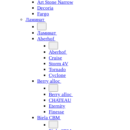
Art Stone Narrow
Decoria
Fargo
Ламинат
Ламинат
Aberhof
Aberhof
Cruise
Storm 4V
Tornado
Сyclone
Berry alloc
Berry alloc
CHATEAU
Eternity
Finesse
Biela CBM