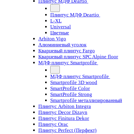
Плинтус МДФ Deartio
Плинтус МДФ Deartio
L-XL
Universal
Цветные
Arbiton Vigo
Алюминиевый уголок
Кварцевый плинтус Fargo
Кварцевый плинтус SPC Alpine floor
МДФ плинтус Smartprofile
МДФ плинтус Smartprofile
Smartprofile 3D wood
SmartProfile Color
SmartProfile Strong
Smartprofile металлизированный
Плинтус Arbiton Integra
Плинтус Decor Dizayn
Плинтус Finitura Dekor
Плинтус Orac
Плинтус Perfect (Перфект)