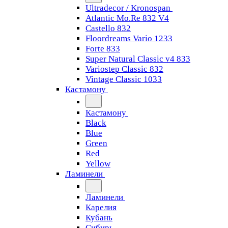
Ultradecor / Kronospan
Atlantic Mo.Re 832 V4
Castello 832
Floordreams Vario 1233
Forte 833
Super Natural Classic v4 833
Variostep Classic 832
Vintage Classic 1033
Кастамону
Кастамону
Black
Blue
Green
Red
Yellow
Ламинели
Ламинели
Карелия
Кубань
Сибирь