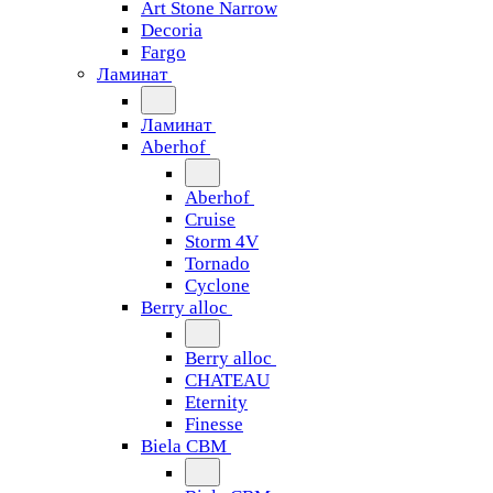
Art Stone Narrow
Decoria
Fargo
Ламинат
Ламинат
Aberhof
Aberhof
Cruise
Storm 4V
Tornado
Сyclone
Berry alloc
Berry alloc
CHATEAU
Eternity
Finesse
Biela CBM