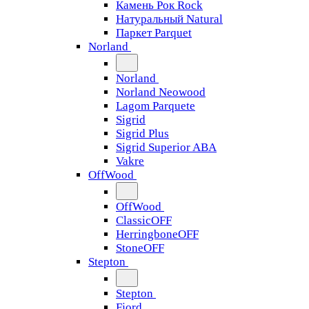
Камень Рок Rock
Натуральный Natural
Паркет Parquet
Norland
Norland
Norland Neowood
Lagom Parquete
Sigrid
Sigrid Plus
Sigrid Superior ABA
Vakre
OffWood
OffWood
ClassicOFF
HerringboneOFF
StoneOFF
Stepton
Stepton
Fjord