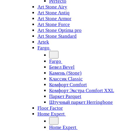
Perfecto
Art Stone Airy
Art Stone Antiq
Art Stone Armor
Art Stone Force
Art Stone Optima pro
Art Stone Standard
Artek
Fargo
Fargo
Бевел Bevel
Камень (Stone)
Классик Classic
Комфорт Comfort
Комфорт Экстра Comfort XXL
Паркет Parquet
Штучный паркет Herringbone
Floor Factor
Home Expert
Home Expert