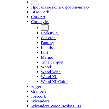
Пробковые полы с фотопечатью
BFM Cork
CorkArt
Corkstyle
Corkstyle
Chevron
Fantasy
Impuls
Loft
Marmo
Time parquet
Wood
Wood Wise
Wood XL
Wood XL Color
Egger
Granorte
Ibercork
Wicanders
Wicanders Wood Resist ECO