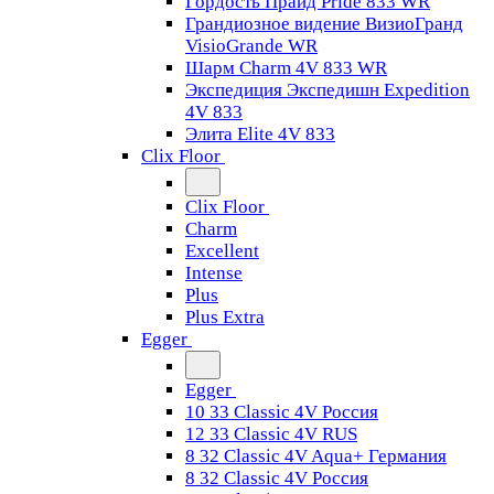
Гордость Прайд Pride 833 WR
Грандиозное видение ВизиоГранд
VisioGrande WR
Шарм Charm 4V 833 WR
Экспедиция Экспедишн Expedition
4V 833
Элита Elite 4V 833
Clix Floor
Clix Floor
Charm
Excellent
Intense
Plus
Plus Extra
Egger
Egger
10 33 Classic 4V Россия
12 33 Classic 4V RUS
8 32 Classic 4V Aqua+ Германия
8 32 Classic 4V Россия