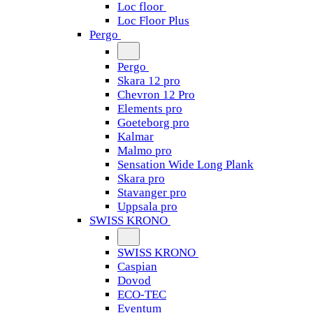
Loc floor
Loc Floor Plus
Pergo
Pergo
Skara 12 pro
Chevron 12 Pro
Elements pro
Goeteborg pro
Kalmar
Malmo pro
Sensation Wide Long Plank
Skara pro
Stavanger pro
Uppsala pro
SWISS KRONO
SWISS KRONO
Caspian
Dovod
ECO-TEC
Eventum