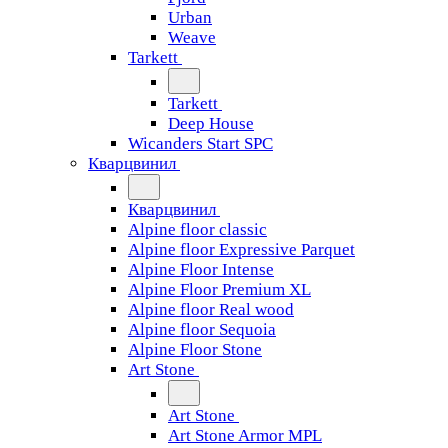
Urban
Weave
Tarkett
Tarkett
Deep House
Wicanders Start SPC
Кварцвинил
Кварцвинил
Alpine floor classic
Alpine floor Expressive Parquet
Alpine Floor Intense
Alpine Floor Premium XL
Alpine floor Real wood
Alpine floor Sequoia
Alpine Floor Stone
Art Stone
Art Stone
Art Stone Armor MPL