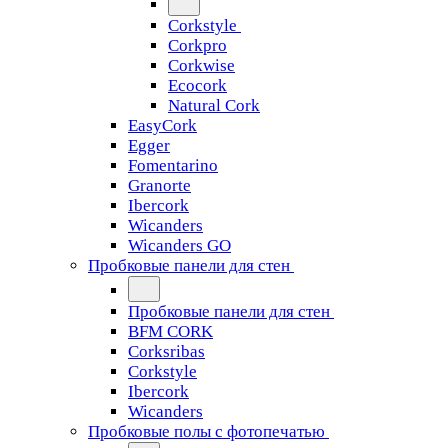
Corkstyle
Corkpro
Corkwise
Ecocork
Natural Cork
EasyCork
Egger
Fomentarino
Granorte
Ibercork
Wicanders
Wicanders GO
Пробковые панели для стен
Пробковые панели для стен
BFM CORK
Corksribas
Corkstyle
Ibercork
Wicanders
Пробковые полы с фотопечатью