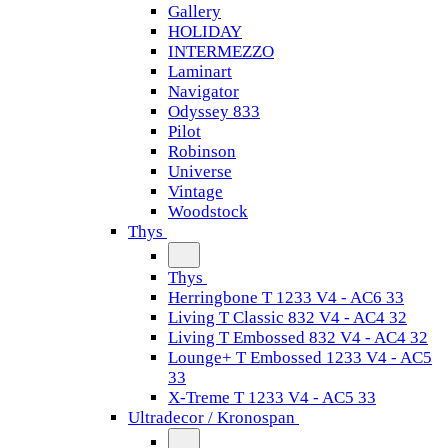
Gallery
HOLIDAY
INTERMEZZO
Laminart
Navigator
Odyssey 833
Pilot
Robinson
Universe
Vintage
Woodstock
Thys
Thys
Herringbone T 1233 V4 - AC6 33
Living T Classic 832 V4 - AC4 32
Living T Embossed 832 V4 - AC4 32
Lounge+ T Embossed 1233 V4 - AC5
33
X-Treme T 1233 V4 - AC5 33
Ultradecor / Kronospan