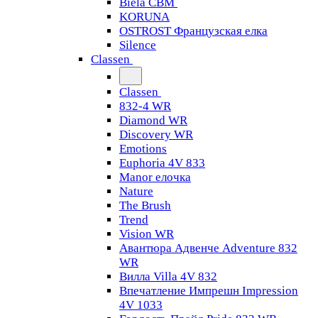
Biela CBM
KORUNA
OSTROST Французская елка
Silence
Classen
Classen
832-4 WR
Diamond WR
Discovery WR
Emotions
Euphoria 4V 833
Manor елочка
Nature
The Brush
Trend
Vision WR
Авантюра Адвенче Adventure 832
WR
Вилла Villa 4V 832
Впечатление Импрешн Impression
4V 1033