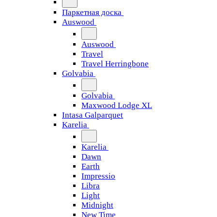
Паркетная доска
Auswood
Auswood
Travel
Travel Herringbone
Golvabia
Golvabia
Maxwood Lodge XL
Intasa Galparquet
Karelia
Karelia
Dawn
Earth
Impressio
Libra
Light
Midnight
New Time