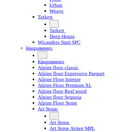
Urban
Weave
Tarkett
Tarkett
Deep House
Wicanders Start SPC
Кварцвинил
Кварцвинил
Alpine floor classic
Alpine floor Expressive Parquet
Alpine Floor Intense
Alpine Floor Premium XL
Alpine floor Real wood
Alpine floor Sequoia
Alpine Floor Stone
Art Stone
Art Stone
Art Stone Armor MPL