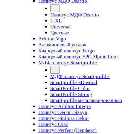
Плинтус МДФ Deartio
Плинтус МДФ Deartio
L-XL
Universal
Цветные
Arbiton Vigo
Алюминиевый уголок
Кварцевый плинтус Fargo
Кварцевый плинтус SPC Alpine floor
МДФ плинтус Smartprofile
МДФ плинтус Smartprofile
Smartprofile 3D wood
SmartProfile Color
SmartProfile Strong
Smartprofile металлизированный
Плинтус Arbiton Integra
Плинтус Decor Dizayn
Плинтус Finitura Dekor
Плинтус Orac
Плинтус Perfect (Перфект)