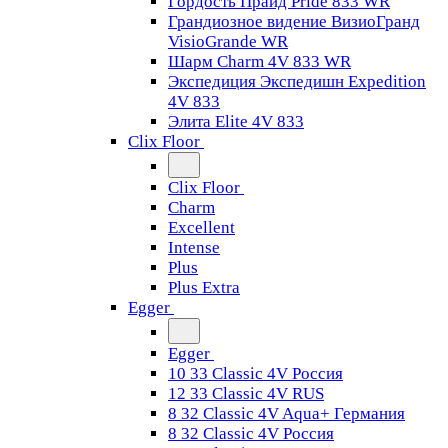
Гордость Прайд Pride 833 WR
Грандиозное видение ВизиоГранд
VisioGrande WR
Шарм Charm 4V 833 WR
Экспедиция Экспедишн Expedition
4V 833
Элита Elite 4V 833
Clix Floor
Clix Floor
Charm
Excellent
Intense
Plus
Plus Extra
Egger
Egger
10 33 Classic 4V Россия
12 33 Classic 4V RUS
8 32 Classic 4V Aqua+ Германия
8 32 Classic 4V Россия