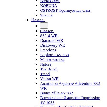
Biela CBM
KORUNA
OSTROST Французская елка
Silence
Classen
Classen
832-4 WR
Diamond WR
Discovery WR
Emotions
Euphoria 4V 833
Manor елочка
Nature
The Brush
Trend
Vision WR
Авантюра Адвенче Adventure 832
WR
Вилла Villa 4V 832
Впечатление Импрешн Impression
4V 1033