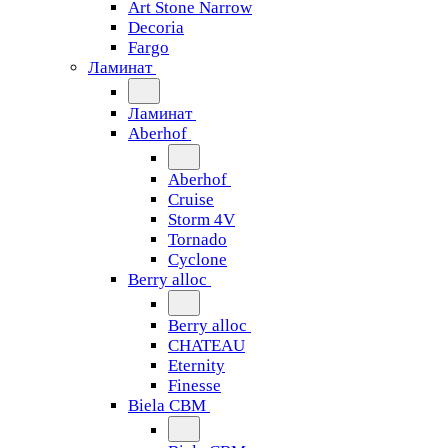
Art Stone Narrow
Decoria
Fargo
Ламинат
Ламинат
Aberhof
Aberhof
Cruise
Storm 4V
Tornado
Сyclone
Berry alloc
Berry alloc
CHATEAU
Eternity
Finesse
Biela CBM