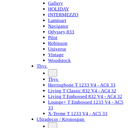
Gallery
HOLIDAY
INTERMEZZO
Laminart
Navigator
Odyssey 833
Pilot
Robinson
Universe
Vintage
Woodstock
Thys
Thys
Herringbone T 1233 V4 - AC6 33
Living T Classic 832 V4 - AC4 32
Living T Embossed 832 V4 - AC4 32
Lounge+ T Embossed 1233 V4 - AC5
33
X-Treme T 1233 V4 - AC5 33
Ultradecor / Kronospan