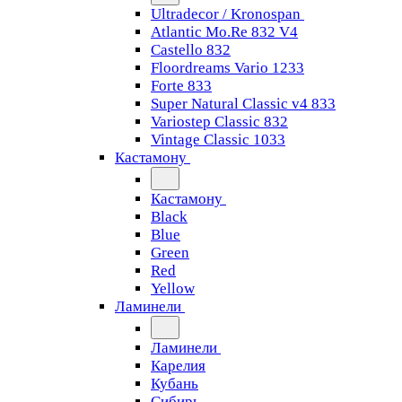
Ultradecor / Kronospan
Atlantic Mo.Re 832 V4
Castello 832
Floordreams Vario 1233
Forte 833
Super Natural Classic v4 833
Variostep Classic 832
Vintage Classic 1033
Кастамону
Кастамону
Black
Blue
Green
Red
Yellow
Ламинели
Ламинели
Карелия
Кубань
Сибирь