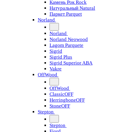
Камень Рок Rock
Натуральный Natural
Паркет Parquet
Norland
Norland
Norland Neowood
Lagom Parquete
Sigrid
Sigrid Plus
Sigrid Superior ABA
Vakre
OffWood
OffWood
ClassicOFF
HerringboneOFF
StoneOFF
Stepton
Stepton
Fjord