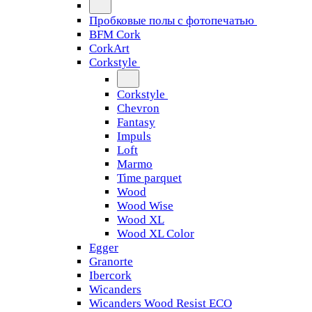
Пробковые полы с фотопечатью
BFM Cork
CorkArt
Corkstyle
Corkstyle
Chevron
Fantasy
Impuls
Loft
Marmo
Time parquet
Wood
Wood Wise
Wood XL
Wood XL Color
Egger
Granorte
Ibercork
Wicanders
Wicanders Wood Resist ECO