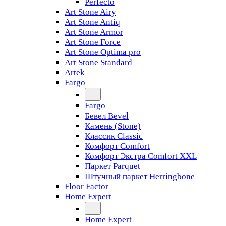
Perfecto
Art Stone Airy
Art Stone Antiq
Art Stone Armor
Art Stone Force
Art Stone Optima pro
Art Stone Standard
Artek
Fargo
Fargo
Бевел Bevel
Камень (Stone)
Классик Classic
Комфорт Comfort
Комфорт Экстра Comfort XXL
Паркет Parquet
Штучный паркет Herringbone
Floor Factor
Home Expert
Home Expert