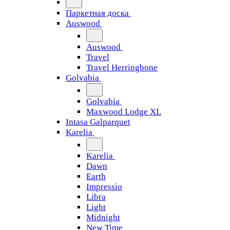
Паркетная доска
Auswood
Auswood
Travel
Travel Herringbone
Golvabia
Golvabia
Maxwood Lodge XL
Intasa Galparquet
Karelia
Karelia
Dawn
Earth
Impressio
Libra
Light
Midnight
New Time