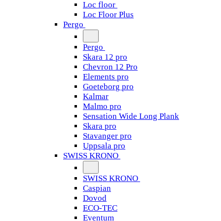
Loc floor
Loc Floor Plus
Pergo
Pergo
Skara 12 pro
Chevron 12 Pro
Elements pro
Goeteborg pro
Kalmar
Malmo pro
Sensation Wide Long Plank
Skara pro
Stavanger pro
Uppsala pro
SWISS KRONO
SWISS KRONO
Caspian
Dovod
ECO-TEC
Eventum