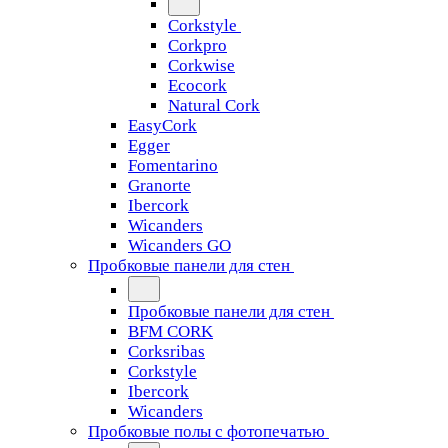
Corkstyle
Corkpro
Corkwise
Ecocork
Natural Cork
EasyCork
Egger
Fomentarino
Granorte
Ibercork
Wicanders
Wicanders GO
Пробковые панели для стен
Пробковые панели для стен
BFM CORK
Corksribas
Corkstyle
Ibercork
Wicanders
Пробковые полы с фотопечатью