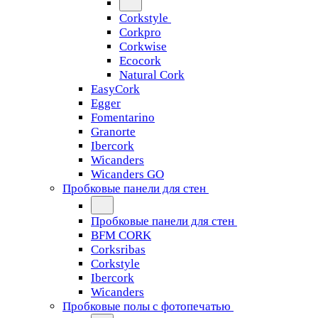
Corkstyle
Corkpro
Corkwise
Ecocork
Natural Cork
EasyCork
Egger
Fomentarino
Granorte
Ibercork
Wicanders
Wicanders GO
Пробковые панели для стен
Пробковые панели для стен
BFM CORK
Corksribas
Corkstyle
Ibercork
Wicanders
Пробковые полы с фотопечатью