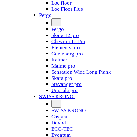
Loc floor
Loc Floor Plus
Pergo
Pergo
Skara 12 pro
Chevron 12 Pro
Elements pro
Goeteborg pro
Kalmar
Malmo pro
Sensation Wide Long Plank
Skara pro
Stavanger pro
Uppsala pro
SWISS KRONO
SWISS KRONO
Caspian
Dovod
ECO-TEC
Eventum