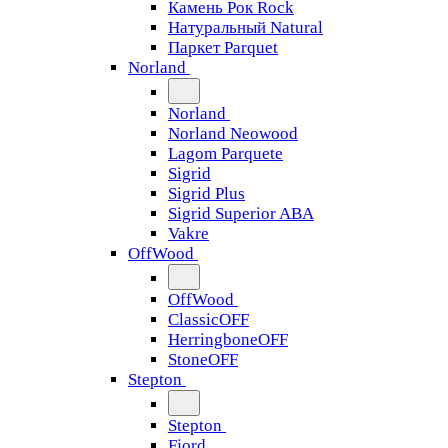
Камень Рок Rock
Натуральный Natural
Паркет Parquet
Norland
Norland
Norland Neowood
Lagom Parquete
Sigrid
Sigrid Plus
Sigrid Superior ABA
Vakre
OffWood
OffWood
ClassicOFF
HerringboneOFF
StoneOFF
Stepton
Stepton
Fjord