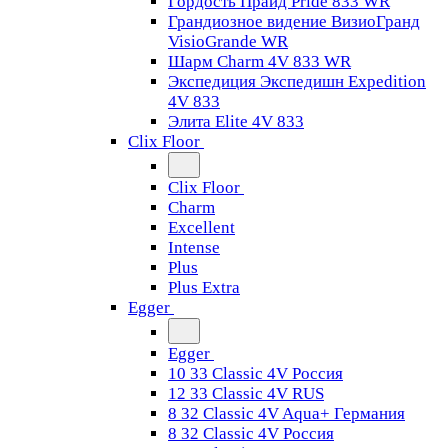
Гордость Прайд Pride 833 WR
Грандиозное видение ВизиоГранд
VisioGrande WR
Шарм Charm 4V 833 WR
Экспедиция Экспедишн Expedition
4V 833
Элита Elite 4V 833
Clix Floor
Clix Floor
Charm
Excellent
Intense
Plus
Plus Extra
Egger
Egger
10 33 Classic 4V Россия
12 33 Classic 4V RUS
8 32 Classic 4V Aqua+ Германия
8 32 Classic 4V Россия