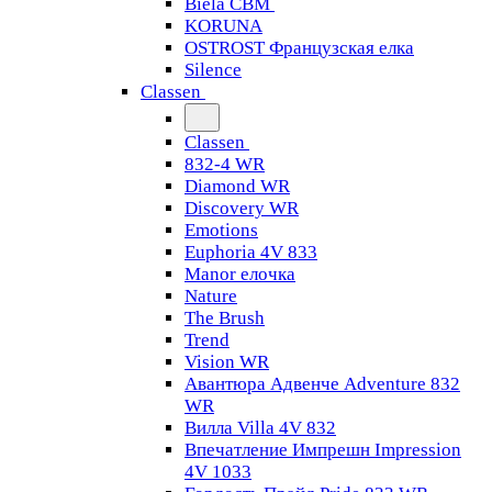
Biela CBM
KORUNA
OSTROST Французская елка
Silence
Classen
Classen
832-4 WR
Diamond WR
Discovery WR
Emotions
Euphoria 4V 833
Manor елочка
Nature
The Brush
Trend
Vision WR
Авантюра Адвенче Adventure 832
WR
Вилла Villa 4V 832
Впечатление Импрешн Impression
4V 1033