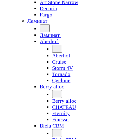
Art Stone Narrow
Decoria
Fargo
Ламинат
Ламинат
Aberhof
Aberhof
Cruise
Storm 4V
Tornado
Сyclone
Berry alloc
Berry alloc
CHATEAU
Eternity
Finesse
Biela CBM