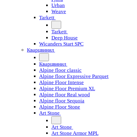
Urban
Weave
Tarkett
Tarkett
Deep House
Wicanders Start SPC
Кварцвинил
Кварцвинил
Alpine floor classic
Alpine floor Expressive Parquet
Alpine Floor Intense
Alpine Floor Premium XL
Alpine floor Real wood
Alpine floor Sequoia
Alpine Floor Stone
Art Stone
Art Stone
Art Stone Armor MPL