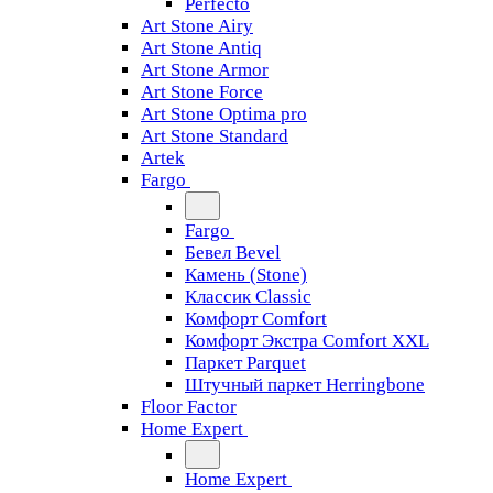
Perfecto
Art Stone Airy
Art Stone Antiq
Art Stone Armor
Art Stone Force
Art Stone Optima pro
Art Stone Standard
Artek
Fargo
Fargo
Бевел Bevel
Камень (Stone)
Классик Classic
Комфорт Comfort
Комфорт Экстра Comfort XXL
Паркет Parquet
Штучный паркет Herringbone
Floor Factor
Home Expert
Home Expert