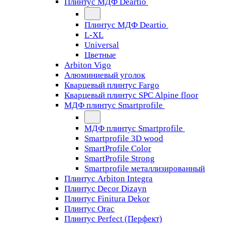
Плинтус МДФ Deartio
Плинтус МДФ Deartio
L-XL
Universal
Цветные
Arbiton Vigo
Алюминиевый уголок
Кварцевый плинтус Fargo
Кварцевый плинтус SPC Alpine floor
МДФ плинтус Smartprofile
МДФ плинтус Smartprofile
Smartprofile 3D wood
SmartProfile Color
SmartProfile Strong
Smartprofile металлизированный
Плинтус Arbiton Integra
Плинтус Decor Dizayn
Плинтус Finitura Dekor
Плинтус Orac
Плинтус Perfect (Перфект)