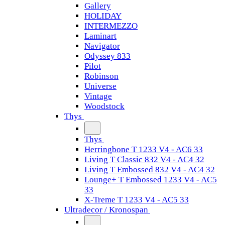
Gallery
HOLIDAY
INTERMEZZO
Laminart
Navigator
Odyssey 833
Pilot
Robinson
Universe
Vintage
Woodstock
Thys
Thys
Herringbone T 1233 V4 - AC6 33
Living T Classic 832 V4 - AC4 32
Living T Embossed 832 V4 - AC4 32
Lounge+ T Embossed 1233 V4 - AC5
33
X-Treme T 1233 V4 - AC5 33
Ultradecor / Kronospan