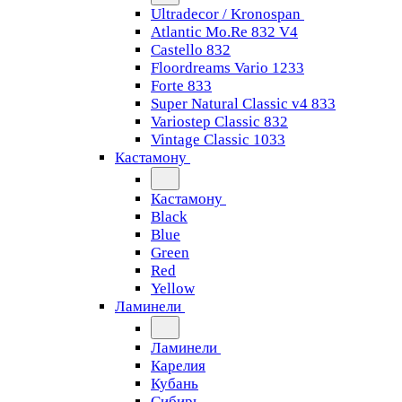
Ultradecor / Kronospan
Atlantic Mo.Re 832 V4
Castello 832
Floordreams Vario 1233
Forte 833
Super Natural Classic v4 833
Variostep Classic 832
Vintage Classic 1033
Кастамону
Кастамону
Black
Blue
Green
Red
Yellow
Ламинели
Ламинели
Карелия
Кубань
Сибирь