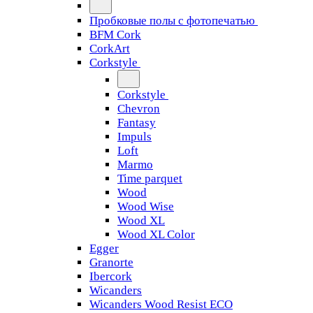
Пробковые полы с фотопечатью
BFM Cork
CorkArt
Corkstyle
Corkstyle
Chevron
Fantasy
Impuls
Loft
Marmo
Time parquet
Wood
Wood Wise
Wood XL
Wood XL Color
Egger
Granorte
Ibercork
Wicanders
Wicanders Wood Resist ECO