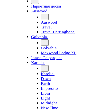
Паркетная доска
Auswood
Auswood
Travel
Travel Herringbone
Golvabia
Golvabia
Maxwood Lodge XL
Intasa Galparquet
Karelia
Karelia
Dawn
Earth
Impressio
Libra
Light
Midnight
New Time