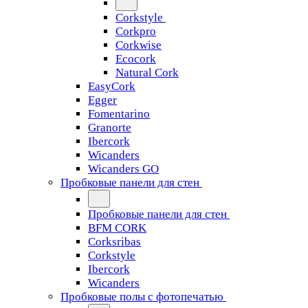
Corkstyle
Corkpro
Corkwise
Ecocork
Natural Cork
EasyCork
Egger
Fomentarino
Granorte
Ibercork
Wicanders
Wicanders GO
Пробковые панели для стен
Пробковые панели для стен
BFM CORK
Corksribas
Corkstyle
Ibercork
Wicanders
Пробковые полы с фотопечатью