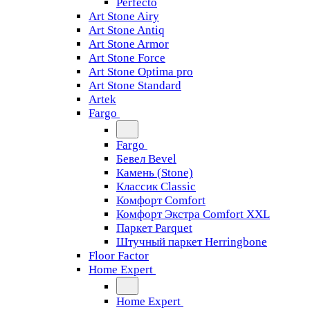
Perfecto
Art Stone Airy
Art Stone Antiq
Art Stone Armor
Art Stone Force
Art Stone Optima pro
Art Stone Standard
Artek
Fargo
Fargo
Бевел Bevel
Камень (Stone)
Классик Classic
Комфорт Comfort
Комфорт Экстра Comfort XXL
Паркет Parquet
Штучный паркет Herringbone
Floor Factor
Home Expert
Home Expert