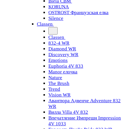
Biela CBM
KORUNA
OSTROST Французская елка
Silence
Classen
Classen
832-4 WR
Diamond WR
Discovery WR
Emotions
Euphoria 4V 833
Manor елочка
Nature
The Brush
Trend
Vision WR
Авантюра Адвенче Adventure 832
WR
Вилла Villa 4V 832
Впечатление Импрешн Impression
4V 1033