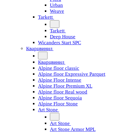
Urban
Weave
Tarkett
Tarkett
Deep House
Wicanders Start SPC
Кварцвинил
Кварцвинил
Alpine floor classic
Alpine floor Expressive Parquet
Alpine Floor Intense
Alpine Floor Premium XL
Alpine floor Real wood
Alpine floor Sequoia
Alpine Floor Stone
Art Stone
Art Stone
Art Stone Armor MPL