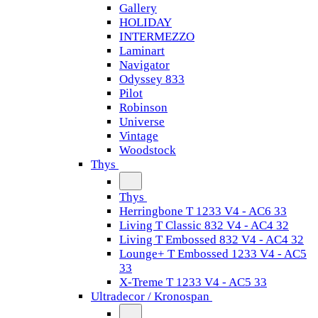
Gallery
HOLIDAY
INTERMEZZO
Laminart
Navigator
Odyssey 833
Pilot
Robinson
Universe
Vintage
Woodstock
Thys
Thys
Herringbone T 1233 V4 - AC6 33
Living T Classic 832 V4 - AC4 32
Living T Embossed 832 V4 - AC4 32
Lounge+ T Embossed 1233 V4 - AC5
33
X-Treme T 1233 V4 - AC5 33
Ultradecor / Kronospan