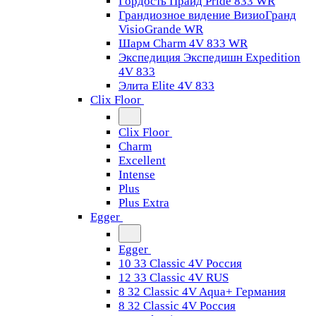
Гордость Прайд Pride 833 WR
Грандиозное видение ВизиоГранд
VisioGrande WR
Шарм Charm 4V 833 WR
Экспедиция Экспедишн Expedition
4V 833
Элита Elite 4V 833
Clix Floor
Clix Floor
Charm
Excellent
Intense
Plus
Plus Extra
Egger
Egger
10 33 Classic 4V Россия
12 33 Classic 4V RUS
8 32 Classic 4V Aqua+ Германия
8 32 Classic 4V Россия