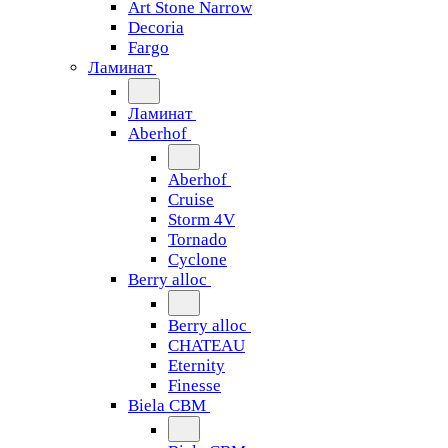
Art Stone Narrow
Decoria
Fargo
Ламинат
Ламинат
Aberhof
Aberhof
Cruise
Storm 4V
Tornado
Сyclone
Berry alloc
Berry alloc
CHATEAU
Eternity
Finesse
Biela CBM