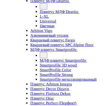
Плинтус МДФ Deartio
Плинтус МДФ Deartio
L-XL
Universal
Цветные
Arbiton Vigo
Алюминиевый уголок
Кварцевый плинтус Fargo
Кварцевый плинтус SPC Alpine floor
МДФ плинтус Smartprofile
МДФ плинтус Smartprofile
Smartprofile 3D wood
SmartProfile Color
SmartProfile Strong
Smartprofile металлизированный
Плинтус Arbiton Integra
Плинтус Decor Dizayn
Плинтус Finitura Dekor
Плинтус Orac
Плинтус Perfect (Перфект)