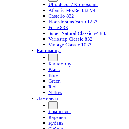
Ultradecor / Kronospan
Atlantic Mo.Re 832 V4
Castello 832
Floordreams Vario 1233
Forte 833
Super Natural Classic v4 833
Variostep Classic 832
Vintage Classic 1033
Кастамону
Кастамону
Black
Blue
Green
Red
Yellow
Ламинели
Ламинели
Карелия
Кубань
Сибирь