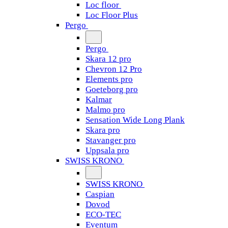
Loc floor
Loc Floor Plus
Pergo
Pergo
Skara 12 pro
Chevron 12 Pro
Elements pro
Goeteborg pro
Kalmar
Malmo pro
Sensation Wide Long Plank
Skara pro
Stavanger pro
Uppsala pro
SWISS KRONO
SWISS KRONO
Caspian
Dovod
ECO-TEC
Eventum