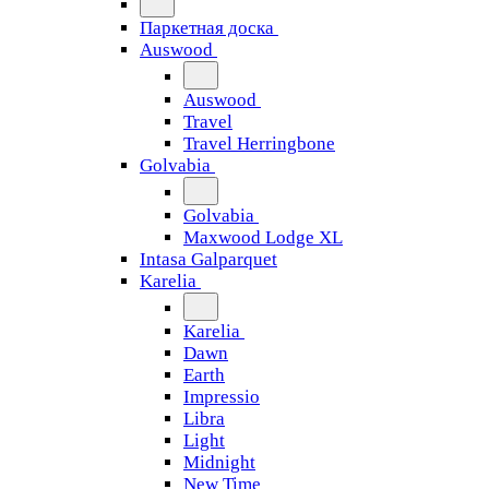
Паркетная доска
Auswood
Auswood
Travel
Travel Herringbone
Golvabia
Golvabia
Maxwood Lodge XL
Intasa Galparquet
Karelia
Karelia
Dawn
Earth
Impressio
Libra
Light
Midnight
New Time