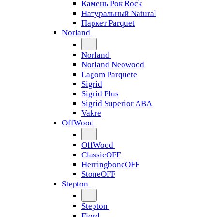
Камень Рок Rock
Натуральный Natural
Паркет Parquet
Norland
Norland
Norland Neowood
Lagom Parquete
Sigrid
Sigrid Plus
Sigrid Superior ABA
Vakre
OffWood
OffWood
ClassicOFF
HerringboneOFF
StoneOFF
Stepton
Stepton
Fjord