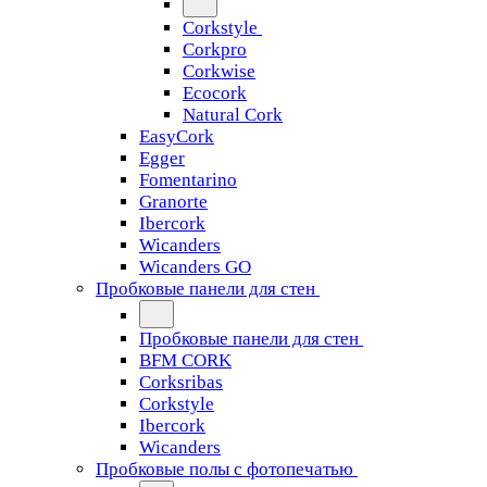
Corkstyle
Corkpro
Corkwise
Ecocork
Natural Cork
EasyCork
Egger
Fomentarino
Granorte
Ibercork
Wicanders
Wicanders GO
Пробковые панели для стен
Пробковые панели для стен
BFM CORK
Corksribas
Corkstyle
Ibercork
Wicanders
Пробковые полы с фотопечатью