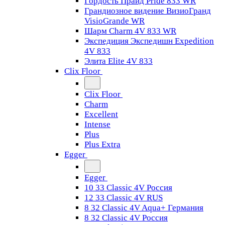
Гордость Прайд Pride 833 WR
Грандиозное видение ВизиоГранд
VisioGrande WR
Шарм Charm 4V 833 WR
Экспедиция Экспедишн Expedition
4V 833
Элита Elite 4V 833
Clix Floor
Clix Floor
Charm
Excellent
Intense
Plus
Plus Extra
Egger
Egger
10 33 Classic 4V Россия
12 33 Classic 4V RUS
8 32 Classic 4V Aqua+ Германия
8 32 Classic 4V Россия