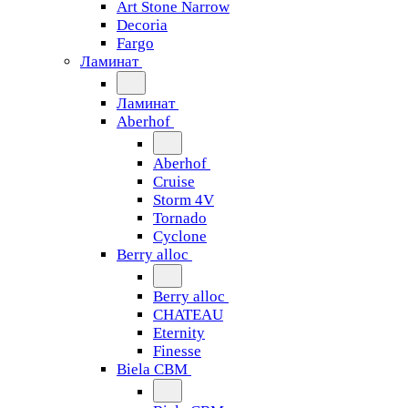
Art Stone Narrow
Decoria
Fargo
Ламинат
Ламинат
Aberhof
Aberhof
Cruise
Storm 4V
Tornado
Сyclone
Berry alloc
Berry alloc
CHATEAU
Eternity
Finesse
Biela CBM