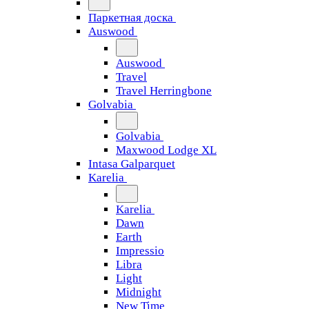
Паркетная доска
Auswood
Auswood
Travel
Travel Herringbone
Golvabia
Golvabia
Maxwood Lodge XL
Intasa Galparquet
Karelia
Karelia
Dawn
Earth
Impressio
Libra
Light
Midnight
New Time