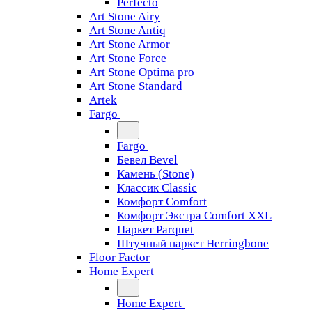
Perfecto
Art Stone Airy
Art Stone Antiq
Art Stone Armor
Art Stone Force
Art Stone Optima pro
Art Stone Standard
Artek
Fargo
Fargo
Бевел Bevel
Камень (Stone)
Классик Classic
Комфорт Comfort
Комфорт Экстра Comfort XXL
Паркет Parquet
Штучный паркет Herringbone
Floor Factor
Home Expert
Home Expert