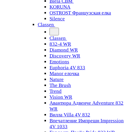
Biela CBM
KORUNA
OSTROST Французская елка
Silence
Classen
Classen
832-4 WR
Diamond WR
Discovery WR
Emotions
Euphoria 4V 833
Manor елочка
Nature
The Brush
Trend
Vision WR
Авантюра Адвенче Adventure 832
WR
Вилла Villa 4V 832
Впечатление Импрешн Impression
4V 1033