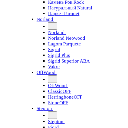
Камень Рок Rock
Натуральный Natural
Паркет Parquet
Norland
Norland
Norland Neowood
Lagom Parquete
Sigrid
Sigrid Plus
Sigrid Superior ABA
Vakre
OffWood
OffWood
ClassicOFF
HerringboneOFF
StoneOFF
Stepton
Stepton
Fjord