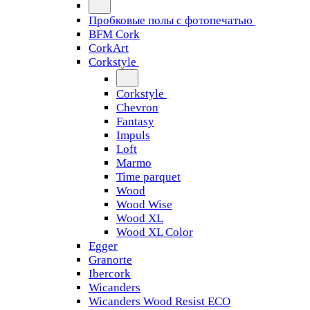
Пробковые полы с фотопечатью
BFM Cork
CorkArt
Corkstyle
Corkstyle
Chevron
Fantasy
Impuls
Loft
Marmo
Time parquet
Wood
Wood Wise
Wood XL
Wood XL Color
Egger
Granorte
Ibercork
Wicanders
Wicanders Wood Resist ECO