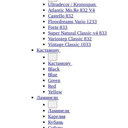
Ultradecor / Kronospan
Atlantic Mo.Re 832 V4
Castello 832
Floordreams Vario 1233
Forte 833
Super Natural Classic v4 833
Variostep Classic 832
Vintage Classic 1033
Кастамону
Кастамону
Black
Blue
Green
Red
Yellow
Ламинели
Ламинели
Карелия
Кубань
Сибирь