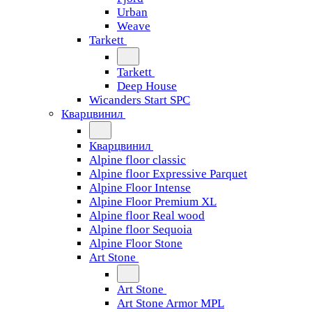
Urban
Weave
Tarkett
Tarkett
Deep House
Wicanders Start SPC
Кварцвинил
Кварцвинил
Alpine floor classic
Alpine floor Expressive Parquet
Alpine Floor Intense
Alpine Floor Premium XL
Alpine floor Real wood
Alpine floor Sequoia
Alpine Floor Stone
Art Stone
Art Stone
Art Stone Armor MPL