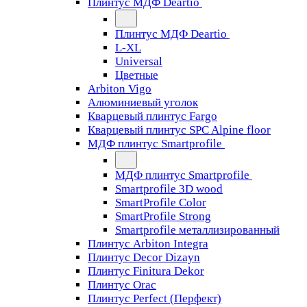
Плинтус МДФ Deartio
Плинтус МДФ Deartio
L-XL
Universal
Цветные
Arbiton Vigo
Алюминиевый уголок
Кварцевый плинтус Fargo
Кварцевый плинтус SPC Alpine floor
МДФ плинтус Smartprofile
МДФ плинтус Smartprofile
Smartprofile 3D wood
SmartProfile Color
SmartProfile Strong
Smartprofile металлизированный
Плинтус Arbiton Integra
Плинтус Decor Dizayn
Плинтус Finitura Dekor
Плинтус Orac
Плинтус Perfect (Перфект)