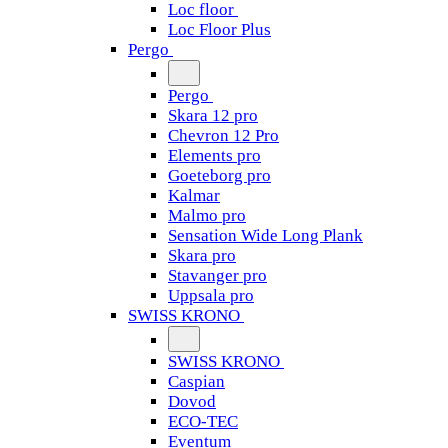
Loc floor
Loc Floor Plus
Pergo
Pergo
Skara 12 pro
Chevron 12 Pro
Elements pro
Goeteborg pro
Kalmar
Malmo pro
Sensation Wide Long Plank
Skara pro
Stavanger pro
Uppsala pro
SWISS KRONO
SWISS KRONO
Caspian
Dovod
ECO-TEC
Eventum