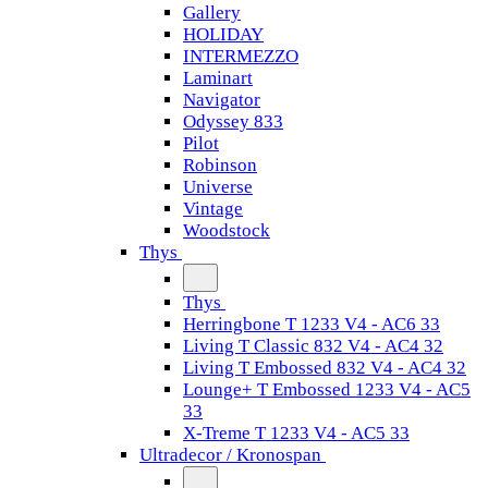
Gallery
HOLIDAY
INTERMEZZO
Laminart
Navigator
Odyssey 833
Pilot
Robinson
Universe
Vintage
Woodstock
Thys
Thys
Herringbone T 1233 V4 - AC6 33
Living T Classic 832 V4 - AC4 32
Living T Embossed 832 V4 - AC4 32
Lounge+ T Embossed 1233 V4 - AC5
33
X-Treme T 1233 V4 - AC5 33
Ultradecor / Kronospan