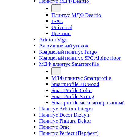
Плинтус МДФ Deartio
Плинтус МДФ Deartio
L-XL
Universal
Цветные
Arbiton Vigo
Алюминиевый уголок
Кварцевый плинтус Fargo
Кварцевый плинтус SPC Alpine floor
МДФ плинтус Smartprofile
МДФ плинтус Smartprofile
Smartprofile 3D wood
SmartProfile Color
SmartProfile Strong
Smartprofile металлизированный
Плинтус Arbiton Integra
Плинтус Decor Dizayn
Плинтус Finitura Dekor
Плинтус Orac
Плинтус Perfect (Перфект)