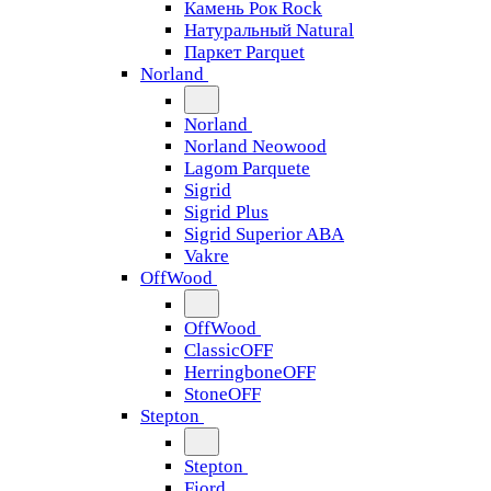
Камень Рок Rock
Натуральный Natural
Паркет Parquet
Norland
Norland
Norland Neowood
Lagom Parquete
Sigrid
Sigrid Plus
Sigrid Superior ABA
Vakre
OffWood
OffWood
ClassicOFF
HerringboneOFF
StoneOFF
Stepton
Stepton
Fjord