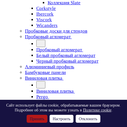
Коллекция Slate
Corkstyle
Ibercork
Viscork
Wicanders
Пробковые доски для стендов
Пробковый агломерат
Пробковый агломерат
Белый пробковый агломерат
Черный пробковый агломерат
Алюминиевый профиль
Бамбуковые панели
Виниловая плитка
Виниловая плитка
Pergo
Сайт использует файлы cookie, обрабатываемые вашим браузером.
Pergo
Подробнее об этом вы можете узнать в
Политике cookie
.
Classic Plank Optimum Glue
Принять
Настроить
Отклонить
Modern Plank Optimum Glue
Tile Optimum Glue