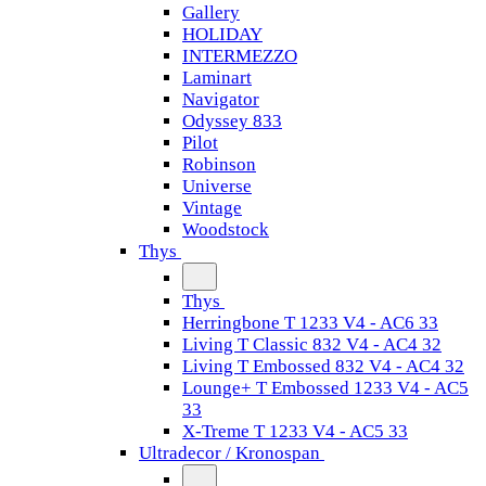
Gallery
HOLIDAY
INTERMEZZO
Laminart
Navigator
Odyssey 833
Pilot
Robinson
Universe
Vintage
Woodstock
Thys
Thys
Herringbone T 1233 V4 - AC6 33
Living T Classic 832 V4 - AC4 32
Living T Embossed 832 V4 - AC4 32
Lounge+ T Embossed 1233 V4 - AC5
33
X-Treme T 1233 V4 - AC5 33
Ultradecor / Kronospan