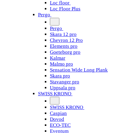
Loc floor
Loc Floor Plus
Pergo
Pergo
Skara 12 pro
Chevron 12 Pro
Elements pro
Goeteborg pro
Kalmar
Malmo pro
Sensation Wide Long Plank
Skara pro
Stavanger pro
Uppsala pro
SWISS KRONO
SWISS KRONO
Caspian
Dovod
ECO-TEC
Eventum