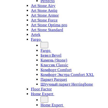
Perfecto
Art Stone Airy
Art Stone Antiq
Art Stone Armor
Art Stone Force
Art Stone Optima pro
Art Stone Standard
Artek
Fargo
Fargo
Бевел Bevel
Камень (Stone)
Классик Classic
Комфорт Comfort
Комфорт Экстра Comfort XXL
Паркет Parquet
Штучный паркет Herringbone
Floor Factor
Home Expert
Home Expert