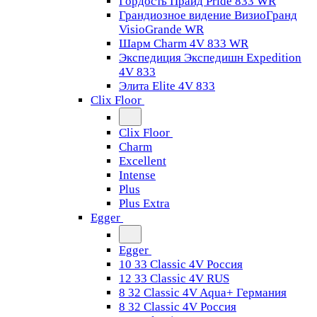
Гордость Прайд Pride 833 WR
Грандиозное видение ВизиоГранд
VisioGrande WR
Шарм Charm 4V 833 WR
Экспедиция Экспедишн Expedition
4V 833
Элита Elite 4V 833
Clix Floor
Clix Floor
Charm
Excellent
Intense
Plus
Plus Extra
Egger
Egger
10 33 Classic 4V Россия
12 33 Classic 4V RUS
8 32 Classic 4V Aqua+ Германия
8 32 Classic 4V Россия