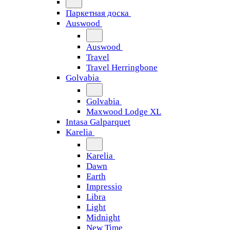
Паркетная доска
Auswood
Auswood
Travel
Travel Herringbone
Golvabia
Golvabia
Maxwood Lodge XL
Intasa Galparquet
Karelia
Karelia
Dawn
Earth
Impressio
Libra
Light
Midnight
New Time