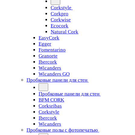
Corkstyle
Corkpro
Corkwise
Ecocork
Natural Cork
EasyCork
Egger
Fomentarino
Granorte
Ibercork
Wicanders
Wicanders GO
Пробковые панели для стен
Пробковые панели для стен
BFM CORK
Corksribas
Corkstyle
Ibercork
Wicanders
Пробковые полы с фотопечатью