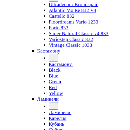
Ultradecor / Kronospan
Atlantic Mo.Re 832 V4
Castello 832
Floordreams Vario 1233
Forte 833
Super Natural Classic v4 833
Variostep Classic 832
Vintage Classic 1033
Кастамону
Кастамону
Black
Blue
Green
Red
Yellow
Ламинели
Ламинели
Карелия
Кубань
Сибирь