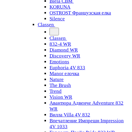
Biela CBM
KORUNA
OSTROST Французская елка
Silence
Classen
Classen
832-4 WR
Diamond WR
Discovery WR
Emotions
Euphoria 4V 833
Manor елочка
Nature
The Brush
Trend
Vision WR
Авантюра Адвенче Adventure 832
WR
Вилла Villa 4V 832
Впечатление Импрешн Impression
4V 1033