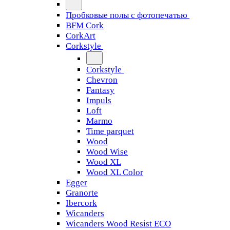
Пробковые полы с фотопечатью
BFM Cork
CorkArt
Corkstyle
Corkstyle
Chevron
Fantasy
Impuls
Loft
Marmo
Time parquet
Wood
Wood Wise
Wood XL
Wood XL Color
Egger
Granorte
Ibercork
Wicanders
Wicanders Wood Resist ECO