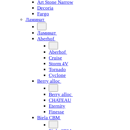
Art Stone Narrow
Decoria
Fargo
Ламинат
Ламинат
Aberhof
Aberhof
Cruise
Storm 4V
Tornado
Сyclone
Berry alloc
Berry alloc
CHATEAU
Eternity
Finesse
Biela CBM