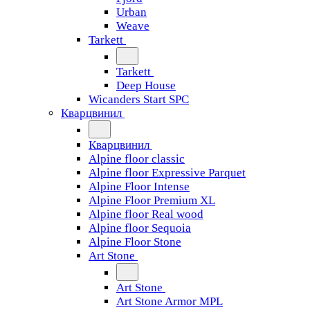
Urban
Weave
Tarkett
Tarkett
Deep House
Wicanders Start SPC
Кварцвинил
Кварцвинил
Alpine floor classic
Alpine floor Expressive Parquet
Alpine Floor Intense
Alpine Floor Premium XL
Alpine floor Real wood
Alpine floor Sequoia
Alpine Floor Stone
Art Stone
Art Stone
Art Stone Armor MPL