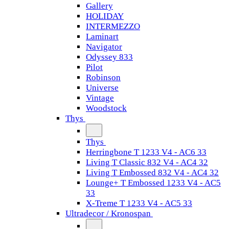
Gallery
HOLIDAY
INTERMEZZO
Laminart
Navigator
Odyssey 833
Pilot
Robinson
Universe
Vintage
Woodstock
Thys
Thys
Herringbone T 1233 V4 - AC6 33
Living T Classic 832 V4 - AC4 32
Living T Embossed 832 V4 - AC4 32
Lounge+ T Embossed 1233 V4 - AC5
33
X-Treme T 1233 V4 - AC5 33
Ultradecor / Kronospan