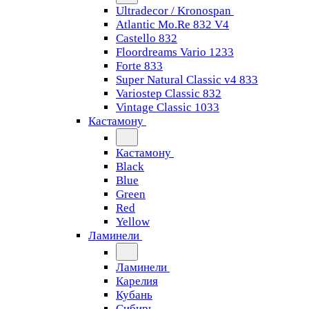
Ultradecor / Kronospan
Atlantic Mo.Re 832 V4
Castello 832
Floordreams Vario 1233
Forte 833
Super Natural Classic v4 833
Variostep Classic 832
Vintage Classic 1033
Кастамону
Кастамону
Black
Blue
Green
Red
Yellow
Ламинели
Ламинели
Карелия
Кубань
Сибирь