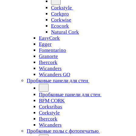
Corkstyle
Corkpro
Corkwise
Ecocork
Natural Cork
EasyCork
Egger
Fomentarino
Granorte
Ibercork
Wicanders
Wicanders GO
Пробковые панели для стен
Пробковые панели для стен
BFM CORK
Corksribas
Corkstyle
Ibercork
Wicanders
Пробковые полы с фотопечатью