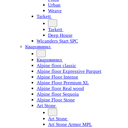
Urban
Weave
Tarkett
Tarkett
Deep House
Wicanders Start SPC
Кварцвинил
Кварцвинил
Alpine floor classic
Alpine floor Expressive Parquet
Alpine Floor Intense
Alpine Floor Premium XL
Alpine floor Real wood
Alpine floor Sequoia
Alpine Floor Stone
Art Stone
Art Stone
Art Stone Armor MPL