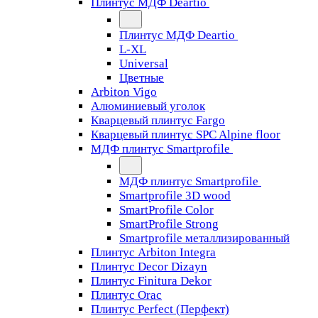
Плинтус МДФ Deartio
Плинтус МДФ Deartio
L-XL
Universal
Цветные
Arbiton Vigo
Алюминиевый уголок
Кварцевый плинтус Fargo
Кварцевый плинтус SPC Alpine floor
МДФ плинтус Smartprofile
МДФ плинтус Smartprofile
Smartprofile 3D wood
SmartProfile Color
SmartProfile Strong
Smartprofile металлизированный
Плинтус Arbiton Integra
Плинтус Decor Dizayn
Плинтус Finitura Dekor
Плинтус Orac
Плинтус Perfect (Перфект)