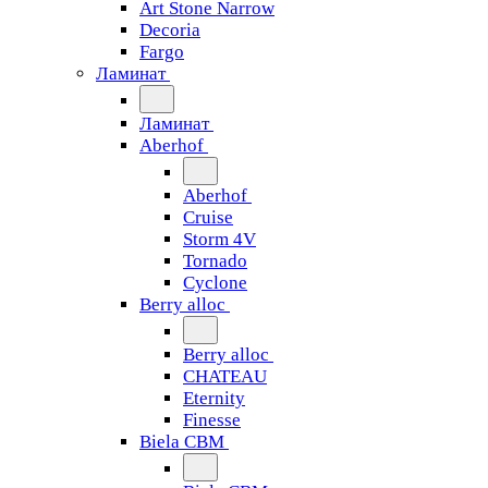
Art Stone Narrow
Decoria
Fargo
Ламинат
Ламинат
Aberhof
Aberhof
Cruise
Storm 4V
Tornado
Сyclone
Berry alloc
Berry alloc
CHATEAU
Eternity
Finesse
Biela CBM