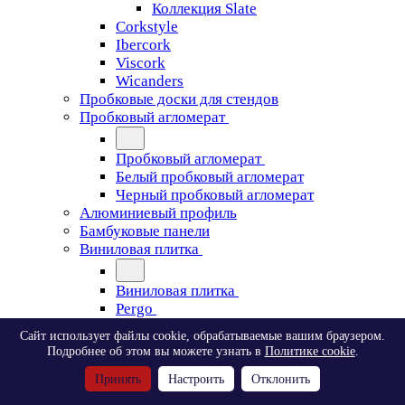
Коллекция Slate
Corkstyle
Ibercork
Viscork
Wicanders
Пробковые доски для стендов
Пробковый агломерат
Пробковый агломерат
Белый пробковый агломерат
Черный пробковый агломерат
Алюминиевый профиль
Бамбуковые панели
Виниловая плитка
Виниловая плитка
Pergo
Сайт использует файлы cookie, обрабатываемые вашим браузером.
Pergo
Подробнее об этом вы можете узнать в
Политике cookie
.
Classic Plank Optimum Glue
Принять
Настроить
Отклонить
Modern Plank Optimum Glue
Tile Optimum Glue