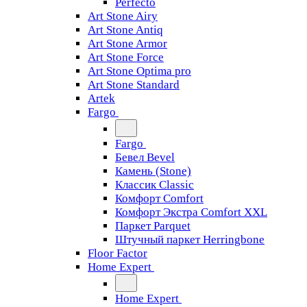
Perfecto
Art Stone Airy
Art Stone Antiq
Art Stone Armor
Art Stone Force
Art Stone Optima pro
Art Stone Standard
Artek
Fargo
Fargo
Бевел Bevel
Камень (Stone)
Классик Classic
Комфорт Comfort
Комфорт Экстра Comfort XXL
Паркет Parquet
Штучный паркет Herringbone
Floor Factor
Home Expert
Home Expert