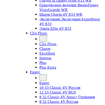
Гордость Прайд Pride 833 WR
Грандиозное видение ВизиоГранд
VisioGrande WR
Шарм Charm 4V 833 WR
Экспедиция Экспедишн Expedition
4V 833
Элита Elite 4V 833
Clix Floor
Clix Floor
Charm
Excellent
Intense
Plus
Plus Extra
Egger
Egger
10 33 Classic 4V Россия
12 33 Classic 4V RUS
8 32 Classic 4V Aqua+ Германия
8 32 Classic 4V Россия