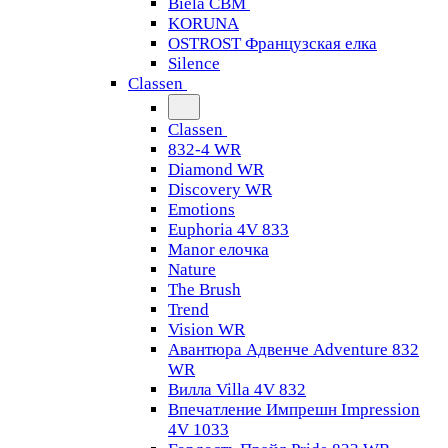
Biela CBM
KORUNA
OSTROST Французская елка
Silence
Classen
Classen
832-4 WR
Diamond WR
Discovery WR
Emotions
Euphoria 4V 833
Manor елочка
Nature
The Brush
Trend
Vision WR
Авантюра Адвенче Adventure 832
WR
Вилла Villa 4V 832
Впечатление Импрешн Impression
4V 1033