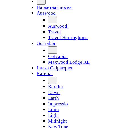
Паркетная доска
Auswood
Auswood
Travel
Travel Herringbone
Golvabia
Golvabia
Maxwood Lodge XL
Intasa Galparquet
Karelia
Karelia
Dawn
Earth
Impressio
Libra
Light
Midnight
New Time