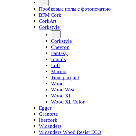
Пробковые полы с фотопечатью
BFM Cork
CorkArt
Corkstyle
Corkstyle
Chevron
Fantasy
Impuls
Loft
Marmo
Time parquet
Wood
Wood Wise
Wood XL
Wood XL Color
Egger
Granorte
Ibercork
Wicanders
Wicanders Wood Resist ECO