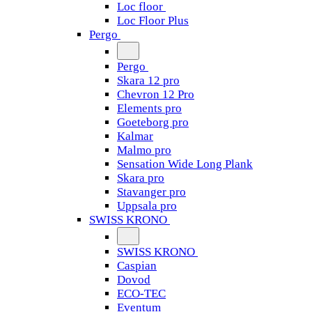
Loc floor
Loc Floor Plus
Pergo
Pergo
Skara 12 pro
Chevron 12 Pro
Elements pro
Goeteborg pro
Kalmar
Malmo pro
Sensation Wide Long Plank
Skara pro
Stavanger pro
Uppsala pro
SWISS KRONO
SWISS KRONO
Caspian
Dovod
ECO-TEC
Eventum