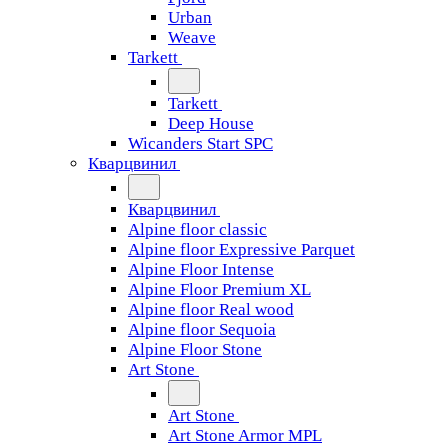
Urban
Weave
Tarkett
Tarkett
Deep House
Wicanders Start SPC
Кварцвинил
Кварцвинил
Alpine floor classic
Alpine floor Expressive Parquet
Alpine Floor Intense
Alpine Floor Premium XL
Alpine floor Real wood
Alpine floor Sequoia
Alpine Floor Stone
Art Stone
Art Stone
Art Stone Armor MPL