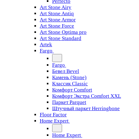
Perfecto
Art Stone Airy
Art Stone Antiq
Art Stone Armor
Art Stone Force
Art Stone Optima pro
Art Stone Standard
Artek
Fargo
Fargo
Бевел Bevel
Камень (Stone)
Классик Classic
Комфорт Comfort
Комфорт Экстра Comfort XXL
Паркет Parquet
Штучный паркет Herringbone
Floor Factor
Home Expert
Home Expert