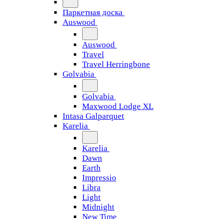
Паркетная доска
Auswood
Auswood
Travel
Travel Herringbone
Golvabia
Golvabia
Maxwood Lodge XL
Intasa Galparquet
Karelia
Karelia
Dawn
Earth
Impressio
Libra
Light
Midnight
New Time