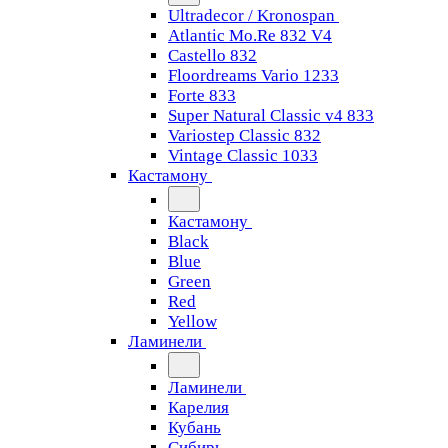
Ultradecor / Kronospan
Atlantic Mo.Re 832 V4
Castello 832
Floordreams Vario 1233
Forte 833
Super Natural Classic v4 833
Variostep Classic 832
Vintage Classic 1033
Кастамону
Кастамону
Black
Blue
Green
Red
Yellow
Ламинели
Ламинели
Карелия
Кубань
Сибирь