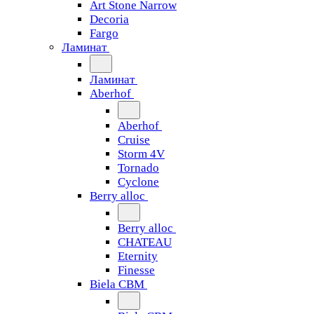
Art Stone Narrow
Decoria
Fargo
Ламинат
Ламинат
Aberhof
Aberhof
Cruise
Storm 4V
Tornado
Сyclone
Berry alloc
Berry alloc
CHATEAU
Eternity
Finesse
Biela CBM