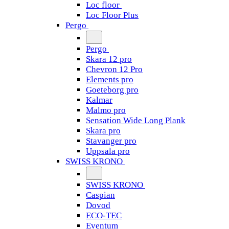
Loc floor
Loc Floor Plus
Pergo
Pergo
Skara 12 pro
Chevron 12 Pro
Elements pro
Goeteborg pro
Kalmar
Malmo pro
Sensation Wide Long Plank
Skara pro
Stavanger pro
Uppsala pro
SWISS KRONO
SWISS KRONO
Caspian
Dovod
ECO-TEC
Eventum