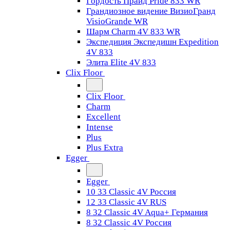
Гордость Прайд Pride 833 WR
Грандиозное видение ВизиоГранд
VisioGrande WR
Шарм Charm 4V 833 WR
Экспедиция Экспедишн Expedition
4V 833
Элита Elite 4V 833
Clix Floor
Clix Floor
Charm
Excellent
Intense
Plus
Plus Extra
Egger
Egger
10 33 Classic 4V Россия
12 33 Classic 4V RUS
8 32 Classic 4V Aqua+ Германия
8 32 Classic 4V Россия