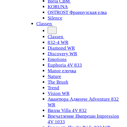
Biela CBM
KORUNA
OSTROST Французская елка
Silence
Classen
Classen
832-4 WR
Diamond WR
Discovery WR
Emotions
Euphoria 4V 833
Manor елочка
Nature
The Brush
Trend
Vision WR
Авантюра Адвенче Adventure 832
WR
Вилла Villa 4V 832
Впечатление Импрешн Impression
4V 1033