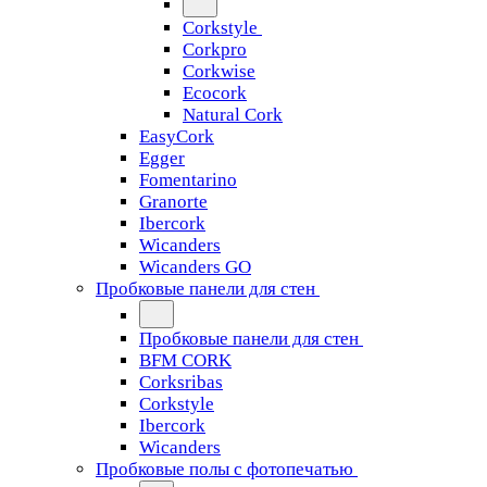
Corkstyle
Corkpro
Corkwise
Ecocork
Natural Cork
EasyCork
Egger
Fomentarino
Granorte
Ibercork
Wicanders
Wicanders GO
Пробковые панели для стен
Пробковые панели для стен
BFM CORK
Corksribas
Corkstyle
Ibercork
Wicanders
Пробковые полы с фотопечатью