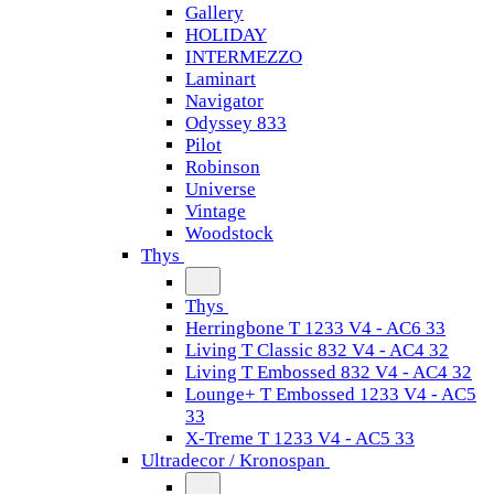
Gallery
HOLIDAY
INTERMEZZO
Laminart
Navigator
Odyssey 833
Pilot
Robinson
Universe
Vintage
Woodstock
Thys
Thys
Herringbone T 1233 V4 - AC6 33
Living T Classic 832 V4 - AC4 32
Living T Embossed 832 V4 - AC4 32
Lounge+ T Embossed 1233 V4 - AC5
33
X-Treme T 1233 V4 - AC5 33
Ultradecor / Kronospan