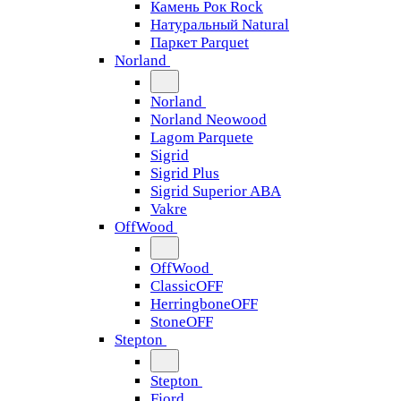
Камень Рок Rock
Натуральный Natural
Паркет Parquet
Norland
Norland
Norland Neowood
Lagom Parquete
Sigrid
Sigrid Plus
Sigrid Superior ABA
Vakre
OffWood
OffWood
ClassicOFF
HerringboneOFF
StoneOFF
Stepton
Stepton
Fjord