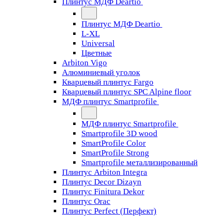
Плинтус МДФ Deartio
Плинтус МДФ Deartio
L-XL
Universal
Цветные
Arbiton Vigo
Алюминиевый уголок
Кварцевый плинтус Fargo
Кварцевый плинтус SPC Alpine floor
МДФ плинтус Smartprofile
МДФ плинтус Smartprofile
Smartprofile 3D wood
SmartProfile Color
SmartProfile Strong
Smartprofile металлизированный
Плинтус Arbiton Integra
Плинтус Decor Dizayn
Плинтус Finitura Dekor
Плинтус Orac
Плинтус Perfect (Перфект)