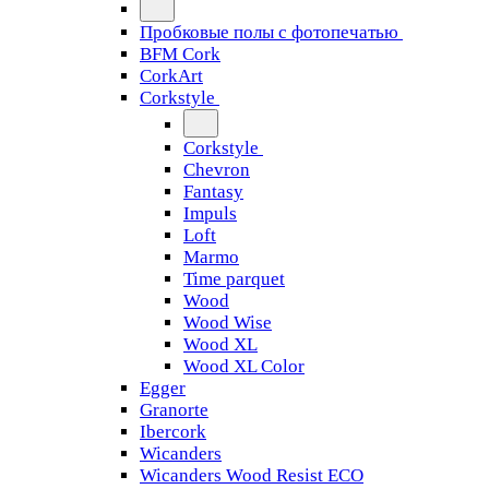
Пробковые полы с фотопечатью
BFM Cork
CorkArt
Corkstyle
Corkstyle
Chevron
Fantasy
Impuls
Loft
Marmo
Time parquet
Wood
Wood Wise
Wood XL
Wood XL Color
Egger
Granorte
Ibercork
Wicanders
Wicanders Wood Resist ECO