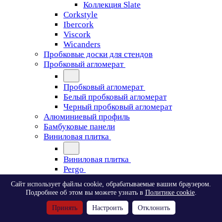
Коллекция Slate
Corkstyle
Ibercork
Viscork
Wicanders
Пробковые доски для стендов
Пробковый агломерат
Пробковый агломерат
Белый пробковый агломерат
Черный пробковый агломерат
Алюминиевый профиль
Бамбуковые панели
Виниловая плитка
Виниловая плитка
Pergo
Сайт использует файлы cookie, обрабатываемые вашим браузером.
Pergo
Подробнее об этом вы можете узнать в
Политике cookie
.
Classic Plank Optimum Glue
Принять
Настроить
Отклонить
Modern Plank Optimum Glue
Tile Optimum Glue