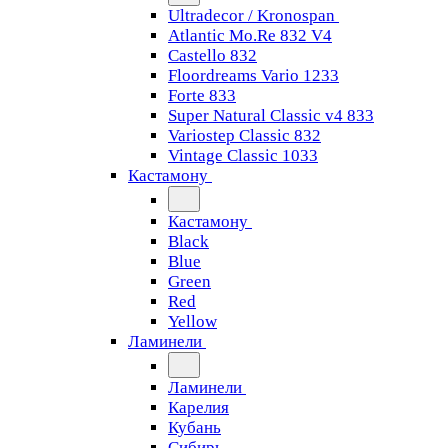
Ultradecor / Kronospan
Atlantic Mo.Re 832 V4
Castello 832
Floordreams Vario 1233
Forte 833
Super Natural Classic v4 833
Variostep Classic 832
Vintage Classic 1033
Кастамону
Кастамону
Black
Blue
Green
Red
Yellow
Ламинели
Ламинели
Карелия
Кубань
Сибирь