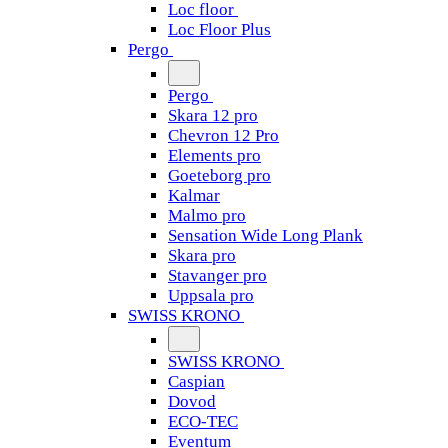
Loc floor
Loc Floor Plus
Pergo
Pergo
Skara 12 pro
Chevron 12 Pro
Elements pro
Goeteborg pro
Kalmar
Malmo pro
Sensation Wide Long Plank
Skara pro
Stavanger pro
Uppsala pro
SWISS KRONO
SWISS KRONO
Caspian
Dovod
ECO-TEC
Eventum