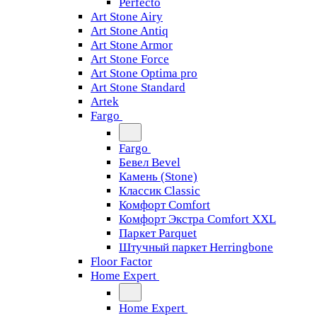
Perfecto
Art Stone Airy
Art Stone Antiq
Art Stone Armor
Art Stone Force
Art Stone Optima pro
Art Stone Standard
Artek
Fargo
Fargo
Бевел Bevel
Камень (Stone)
Классик Classic
Комфорт Comfort
Комфорт Экстра Comfort XXL
Паркет Parquet
Штучный паркет Herringbone
Floor Factor
Home Expert
Home Expert