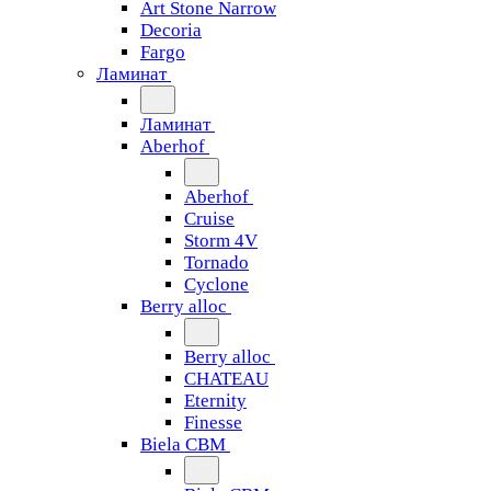
Art Stone Narrow
Decoria
Fargo
Ламинат
Ламинат
Aberhof
Aberhof
Cruise
Storm 4V
Tornado
Сyclone
Berry alloc
Berry alloc
CHATEAU
Eternity
Finesse
Biela CBM