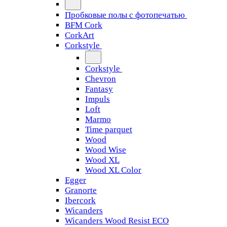
Пробковые полы с фотопечатью
BFM Cork
CorkArt
Corkstyle
Corkstyle
Chevron
Fantasy
Impuls
Loft
Marmo
Time parquet
Wood
Wood Wise
Wood XL
Wood XL Color
Egger
Granorte
Ibercork
Wicanders
Wicanders Wood Resist ECO