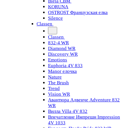
Biela CBM
KORUNA
OSTROST Французская елка
Silence
Classen
Classen
832-4 WR
Diamond WR
Discovery WR
Emotions
Euphoria 4V 833
Manor елочка
Nature
The Brush
Trend
Vision WR
Авантюра Адвенче Adventure 832
WR
Вилла Villa 4V 832
Впечатление Импрешн Impression
4V 1033