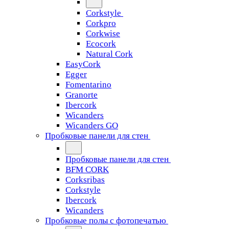
Corkstyle
Corkpro
Corkwise
Ecocork
Natural Cork
EasyCork
Egger
Fomentarino
Granorte
Ibercork
Wicanders
Wicanders GO
Пробковые панели для стен
Пробковые панели для стен
BFM CORK
Corksribas
Corkstyle
Ibercork
Wicanders
Пробковые полы с фотопечатью