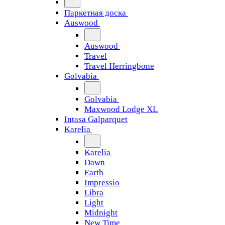
Паркетная доска
Auswood
Auswood
Travel
Travel Herringbone
Golvabia
Golvabia
Maxwood Lodge XL
Intasa Galparquet
Karelia
Karelia
Dawn
Earth
Impressio
Libra
Light
Midnight
New Time