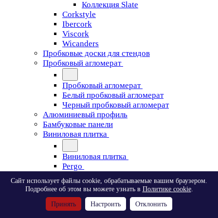
Коллекция Slate
Corkstyle
Ibercork
Viscork
Wicanders
Пробковые доски для стендов
Пробковый агломерат
Пробковый агломерат
Белый пробковый агломерат
Черный пробковый агломерат
Алюминиевый профиль
Бамбуковые панели
Виниловая плитка
Виниловая плитка
Pergo
Сайт использует файлы cookie, обрабатываемые вашим браузером.
Pergo
Подробнее об этом вы можете узнать в
Политике cookie
.
Classic Plank Optimum Glue
Принять
Настроить
Отклонить
Modern Plank Optimum Glue
Tile Optimum Glue