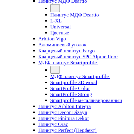
Плинтус МДФ Deartio
Плинтус МДФ Deartio
L-XL
Universal
Цветные
Arbiton Vigo
Алюминиевый уголок
Кварцевый плинтус Fargo
Кварцевый плинтус SPC Alpine floor
МДФ плинтус Smartprofile
МДФ плинтус Smartprofile
Smartprofile 3D wood
SmartProfile Color
SmartProfile Strong
Smartprofile металлизированный
Плинтус Arbiton Integra
Плинтус Decor Dizayn
Плинтус Finitura Dekor
Плинтус Orac
Плинтус Perfect (Перфект)