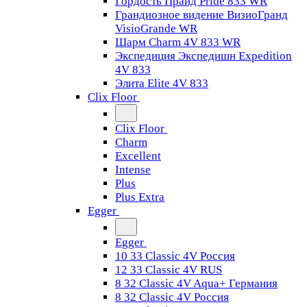
Гордость Прайд Pride 833 WR
Грандиозное видение ВизиоГранд
VisioGrande WR
Шарм Charm 4V 833 WR
Экспедиция Экспедишн Expedition
4V 833
Элита Elite 4V 833
Clix Floor
Clix Floor
Charm
Excellent
Intense
Plus
Plus Extra
Egger
Egger
10 33 Classic 4V Россия
12 33 Classic 4V RUS
8 32 Classic 4V Aqua+ Германия
8 32 Classic 4V Россия