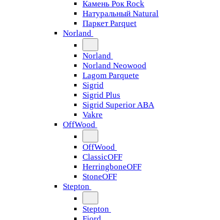
Камень Рок Rock
Натуральный Natural
Паркет Parquet
Norland
Norland
Norland Neowood
Lagom Parquete
Sigrid
Sigrid Plus
Sigrid Superior ABA
Vakre
OffWood
OffWood
ClassicOFF
HerringboneOFF
StoneOFF
Stepton
Stepton
Fjord