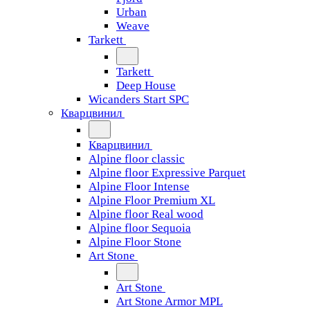
Urban
Weave
Tarkett
Tarkett
Deep House
Wicanders Start SPC
Кварцвинил
Кварцвинил
Alpine floor classic
Alpine floor Expressive Parquet
Alpine Floor Intense
Alpine Floor Premium XL
Alpine floor Real wood
Alpine floor Sequoia
Alpine Floor Stone
Art Stone
Art Stone
Art Stone Armor MPL