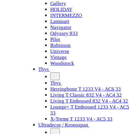
Gallery
HOLIDAY
INTERMEZZO
Laminart
Navigator
Odyssey 833
Pilot
Robinson
Universe
Vintage
Woodstock
Thys
Thys
Herringbone T 1233 V4 - AC6 33
Living T Classic 832 V4 - AC4 32
Living T Embossed 832 V4 - AC4 32
Lounge+ T Embossed 1233 V4 - AC5
33
X-Treme T 1233 V4 - AC5 33
Ultradecor / Kronospan