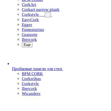
CorkArt
Corkart narrow plank
Corkstyle
EasyCork
Egger
Fomentarino
Granorte
Ibercork
Еще
Пробковые панели для стен
BFM CORK
Corksribas
Corkstyle
Ibercork
Wicanders