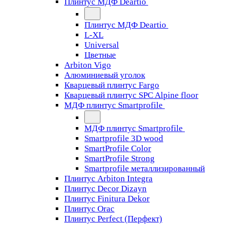
Плинтус МДФ Deartio
Плинтус МДФ Deartio
L-XL
Universal
Цветные
Arbiton Vigo
Алюминиевый уголок
Кварцевый плинтус Fargo
Кварцевый плинтус SPC Alpine floor
МДФ плинтус Smartprofile
МДФ плинтус Smartprofile
Smartprofile 3D wood
SmartProfile Color
SmartProfile Strong
Smartprofile металлизированный
Плинтус Arbiton Integra
Плинтус Decor Dizayn
Плинтус Finitura Dekor
Плинтус Orac
Плинтус Perfect (Перфект)