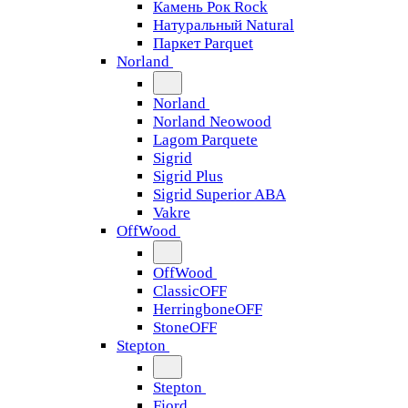
Камень Рок Rock
Натуральный Natural
Паркет Parquet
Norland
Norland
Norland Neowood
Lagom Parquete
Sigrid
Sigrid Plus
Sigrid Superior ABA
Vakre
OffWood
OffWood
ClassicOFF
HerringboneOFF
StoneOFF
Stepton
Stepton
Fjord