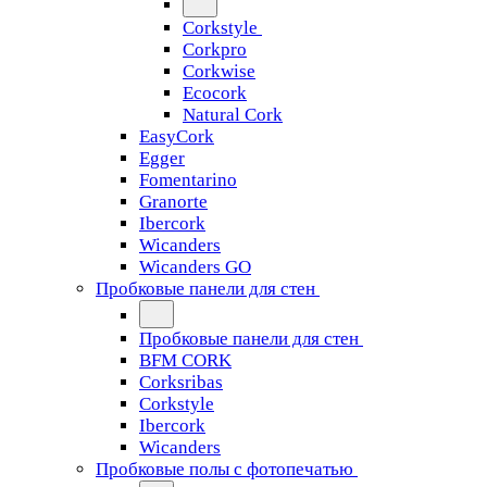
Corkstyle
Corkpro
Corkwise
Ecocork
Natural Cork
EasyCork
Egger
Fomentarino
Granorte
Ibercork
Wicanders
Wicanders GO
Пробковые панели для стен
Пробковые панели для стен
BFM CORK
Corksribas
Corkstyle
Ibercork
Wicanders
Пробковые полы с фотопечатью