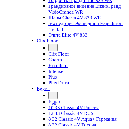
Гордость Прайд Pride 833 WR
Грандиозное видение ВизиоГранд
VisioGrande WR
Шарм Charm 4V 833 WR
Экспедиция Экспедишн Expedition
4V 833
Элита Elite 4V 833
Clix Floor
Clix Floor
Charm
Excellent
Intense
Plus
Plus Extra
Egger
Egger
10 33 Classic 4V Россия
12 33 Classic 4V RUS
8 32 Classic 4V Aqua+ Германия
8 32 Classic 4V Россия