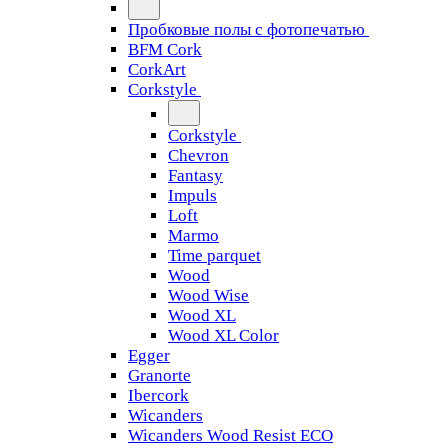
Пробковые полы с фотопечатью
BFM Cork
CorkArt
Corkstyle
Corkstyle
Chevron
Fantasy
Impuls
Loft
Marmo
Time parquet
Wood
Wood Wise
Wood XL
Wood XL Color
Egger
Granorte
Ibercork
Wicanders
Wicanders Wood Resist ECO