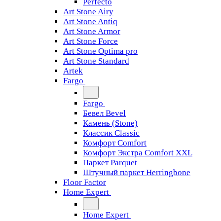
Perfecto
Art Stone Airy
Art Stone Antiq
Art Stone Armor
Art Stone Force
Art Stone Optima pro
Art Stone Standard
Artek
Fargo
Fargo
Бевел Bevel
Камень (Stone)
Классик Classic
Комфорт Comfort
Комфорт Экстра Comfort XXL
Паркет Parquet
Штучный паркет Herringbone
Floor Factor
Home Expert
Home Expert