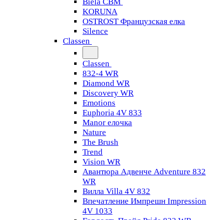
Biela CBM
KORUNA
OSTROST Французская елка
Silence
Classen
Classen
832-4 WR
Diamond WR
Discovery WR
Emotions
Euphoria 4V 833
Manor елочка
Nature
The Brush
Trend
Vision WR
Авантюра Адвенче Adventure 832
WR
Вилла Villa 4V 832
Впечатление Импрешн Impression
4V 1033