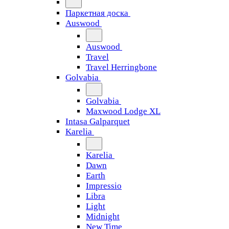
Паркетная доска
Auswood
Auswood
Travel
Travel Herringbone
Golvabia
Golvabia
Maxwood Lodge XL
Intasa Galparquet
Karelia
Karelia
Dawn
Earth
Impressio
Libra
Light
Midnight
New Time