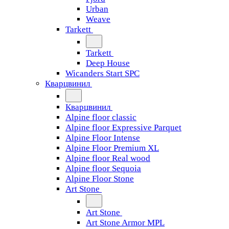
Urban
Weave
Tarkett
Tarkett
Deep House
Wicanders Start SPC
Кварцвинил
Кварцвинил
Alpine floor classic
Alpine floor Expressive Parquet
Alpine Floor Intense
Alpine Floor Premium XL
Alpine floor Real wood
Alpine floor Sequoia
Alpine Floor Stone
Art Stone
Art Stone
Art Stone Armor MPL