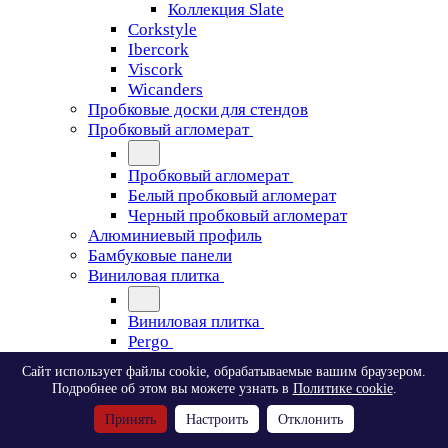
Коллекция Slate
Corkstyle
Ibercork
Viscork
Wicanders
Пробковые доски для стендов
Пробковый агломерат
Пробковый агломерат
Белый пробковый агломерат
Черный пробковый агломерат
Алюминиевый профиль
Бамбуковые панели
Виниловая плитка
Виниловая плитка
Pergo
Сайт использует файлы cookie, обрабатываемые вашим браузером.
Pergo
Подробнее об этом вы можете узнать в
Политике cookie
.
Classic Plank Optimum Glue
Принять
Настроить
Отклонить
Modern Plank Optimum Glue
Tile Optimum Glue