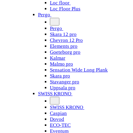
Loc floor
Loc Floor Plus
Pergo
Pergo
Skara 12 pro
Chevron 12 Pro
Elements pro
Goeteborg pro
Kalmar
Malmo pro
Sensation Wide Long Plank
Skara pro
Stavanger pro
Uppsala pro
SWISS KRONO
SWISS KRONO
Caspian
Dovod
ECO-TEC
Eventum