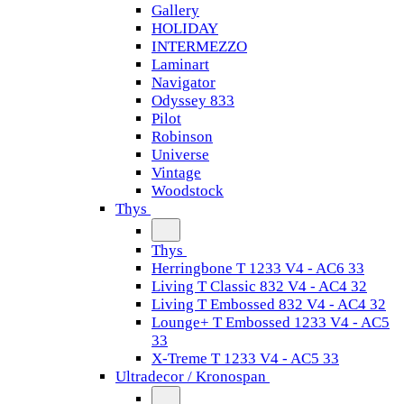
Gallery
HOLIDAY
INTERMEZZO
Laminart
Navigator
Odyssey 833
Pilot
Robinson
Universe
Vintage
Woodstock
Thys
Thys
Herringbone T 1233 V4 - AC6 33
Living T Classic 832 V4 - AC4 32
Living T Embossed 832 V4 - AC4 32
Lounge+ T Embossed 1233 V4 - AC5
33
X-Treme T 1233 V4 - AC5 33
Ultradecor / Kronospan