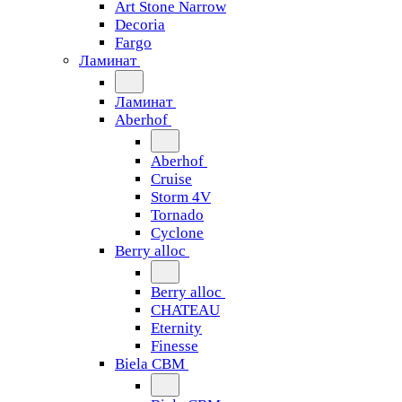
Art Stone Narrow
Decoria
Fargo
Ламинат
Ламинат
Aberhof
Aberhof
Cruise
Storm 4V
Tornado
Сyclone
Berry alloc
Berry alloc
CHATEAU
Eternity
Finesse
Biela CBM