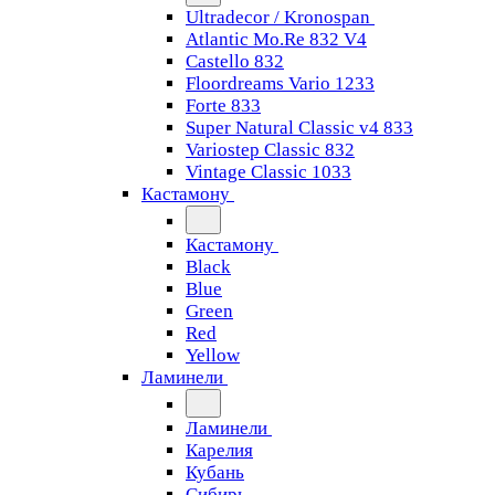
Ultradecor / Kronospan
Atlantic Mo.Re 832 V4
Castello 832
Floordreams Vario 1233
Forte 833
Super Natural Classic v4 833
Variostep Classic 832
Vintage Classic 1033
Кастамону
Кастамону
Black
Blue
Green
Red
Yellow
Ламинели
Ламинели
Карелия
Кубань
Сибирь