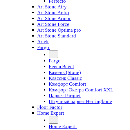
Perfecto
Art Stone Airy
Art Stone Antiq
Art Stone Armor
Art Stone Force
Art Stone Optima pro
Art Stone Standard
Artek
Fargo
Fargo
Бевел Bevel
Камень (Stone)
Классик Classic
Комфорт Comfort
Комфорт Экстра Comfort XXL
Паркет Parquet
Штучный паркет Herringbone
Floor Factor
Home Expert
Home Expert