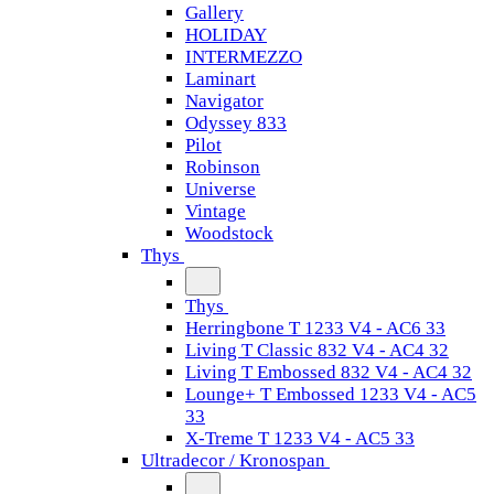
Gallery
HOLIDAY
INTERMEZZO
Laminart
Navigator
Odyssey 833
Pilot
Robinson
Universe
Vintage
Woodstock
Thys
Thys
Herringbone T 1233 V4 - AC6 33
Living T Classic 832 V4 - AC4 32
Living T Embossed 832 V4 - AC4 32
Lounge+ T Embossed 1233 V4 - AC5
33
X-Treme T 1233 V4 - AC5 33
Ultradecor / Kronospan