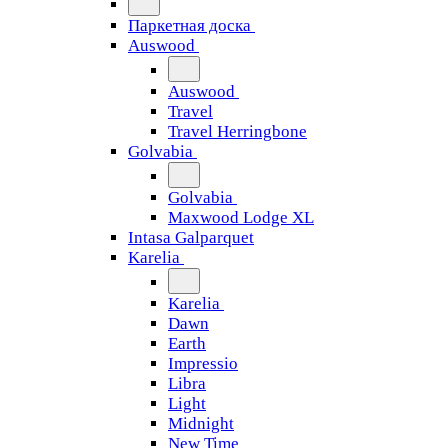
Паркетная доска
Auswood
Auswood
Travel
Travel Herringbone
Golvabia
Golvabia
Maxwood Lodge XL
Intasa Galparquet
Karelia
Karelia
Dawn
Earth
Impressio
Libra
Light
Midnight
New Time