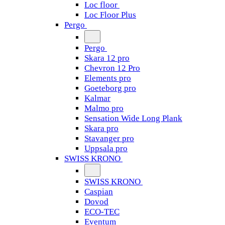
Loc floor
Loc Floor Plus
Pergo
Pergo
Skara 12 pro
Chevron 12 Pro
Elements pro
Goeteborg pro
Kalmar
Malmo pro
Sensation Wide Long Plank
Skara pro
Stavanger pro
Uppsala pro
SWISS KRONO
SWISS KRONO
Caspian
Dovod
ECO-TEC
Eventum