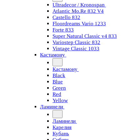
Ultradecor / Kronospan
Atlantic Mo.Re 832 V4
Castello 832
Floordreams Vario 1233
Forte 833
Super Natural Classic v4 833
Variostep Classic 832
Vintage Classic 1033
Кастамону
Кастамону
Black
Blue
Green
Red
Yellow
Ламинели
Ламинели
Карелия
Кубань
Сибирь