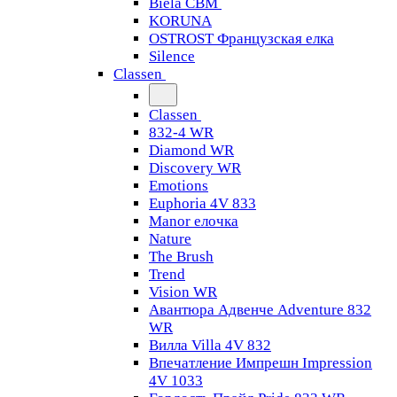
Biela CBM
KORUNA
OSTROST Французская елка
Silence
Classen
Classen
832-4 WR
Diamond WR
Discovery WR
Emotions
Euphoria 4V 833
Manor елочка
Nature
The Brush
Trend
Vision WR
Авантюра Адвенче Adventure 832
WR
Вилла Villa 4V 832
Впечатление Импрешн Impression
4V 1033