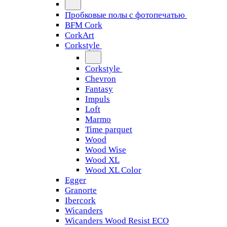
Пробковые полы с фотопечатью
BFM Cork
CorkArt
Corkstyle
Corkstyle
Chevron
Fantasy
Impuls
Loft
Marmo
Time parquet
Wood
Wood Wise
Wood XL
Wood XL Color
Egger
Granorte
Ibercork
Wicanders
Wicanders Wood Resist ECO