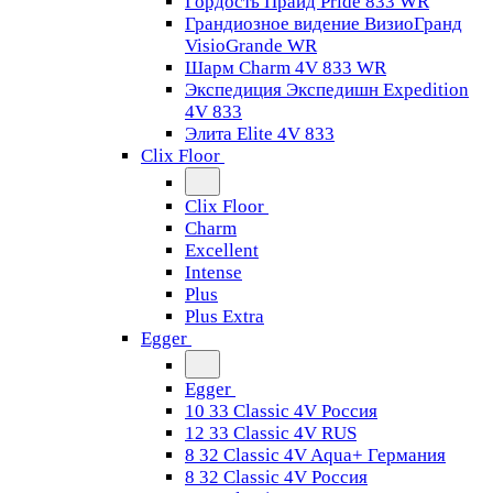
Гордость Прайд Pride 833 WR
Грандиозное видение ВизиоГранд
VisioGrande WR
Шарм Charm 4V 833 WR
Экспедиция Экспедишн Expedition
4V 833
Элита Elite 4V 833
Clix Floor
Clix Floor
Charm
Excellent
Intense
Plus
Plus Extra
Egger
Egger
10 33 Classic 4V Россия
12 33 Classic 4V RUS
8 32 Classic 4V Aqua+ Германия
8 32 Classic 4V Россия