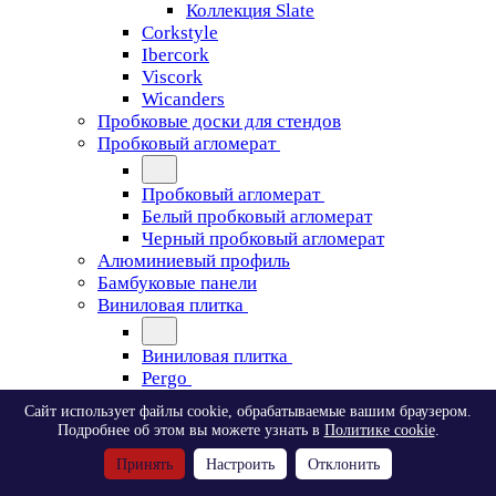
Коллекция Slate
Corkstyle
Ibercork
Viscork
Wicanders
Пробковые доски для стендов
Пробковый агломерат
Пробковый агломерат
Белый пробковый агломерат
Черный пробковый агломерат
Алюминиевый профиль
Бамбуковые панели
Виниловая плитка
Виниловая плитка
Pergo
Сайт использует файлы cookie, обрабатываемые вашим браузером.
Pergo
Подробнее об этом вы можете узнать в
Политике cookie
.
Classic Plank Optimum Glue
Принять
Настроить
Отклонить
Modern Plank Optimum Glue
Tile Optimum Glue