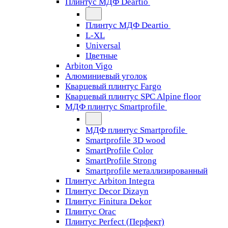
Плинтус МДФ Deartio
Плинтус МДФ Deartio
L-XL
Universal
Цветные
Arbiton Vigo
Алюминиевый уголок
Кварцевый плинтус Fargo
Кварцевый плинтус SPC Alpine floor
МДФ плинтус Smartprofile
МДФ плинтус Smartprofile
Smartprofile 3D wood
SmartProfile Color
SmartProfile Strong
Smartprofile металлизированный
Плинтус Arbiton Integra
Плинтус Decor Dizayn
Плинтус Finitura Dekor
Плинтус Orac
Плинтус Perfect (Перфект)