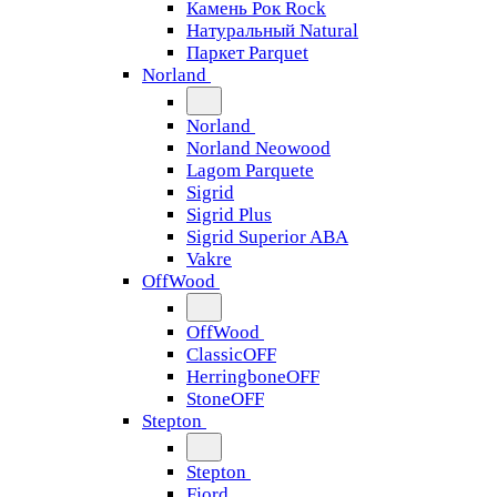
Камень Рок Rock
Натуральный Natural
Паркет Parquet
Norland
Norland
Norland Neowood
Lagom Parquete
Sigrid
Sigrid Plus
Sigrid Superior ABA
Vakre
OffWood
OffWood
ClassicOFF
HerringboneOFF
StoneOFF
Stepton
Stepton
Fjord