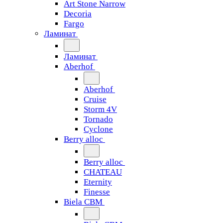
Art Stone Narrow
Decoria
Fargo
Ламинат
Ламинат
Aberhof
Aberhof
Cruise
Storm 4V
Tornado
Сyclone
Berry alloc
Berry alloc
CHATEAU
Eternity
Finesse
Biela CBM