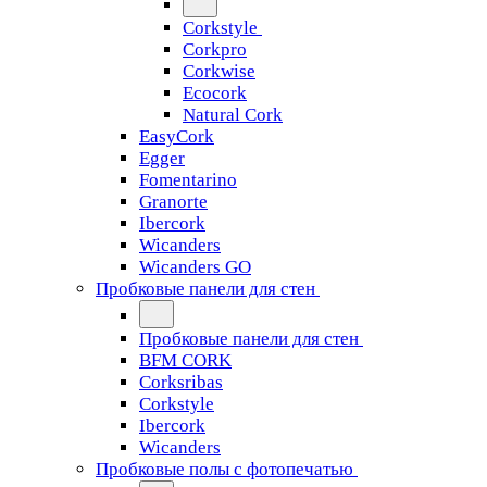
Corkstyle
Corkpro
Corkwise
Ecocork
Natural Cork
EasyCork
Egger
Fomentarino
Granorte
Ibercork
Wicanders
Wicanders GO
Пробковые панели для стен
Пробковые панели для стен
BFM CORK
Corksribas
Corkstyle
Ibercork
Wicanders
Пробковые полы с фотопечатью