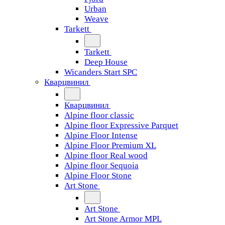
Urban
Weave
Tarkett
Tarkett
Deep House
Wicanders Start SPC
Кварцвинил
Кварцвинил
Alpine floor classic
Alpine floor Expressive Parquet
Alpine Floor Intense
Alpine Floor Premium XL
Alpine floor Real wood
Alpine floor Sequoia
Alpine Floor Stone
Art Stone
Art Stone
Art Stone Armor MPL