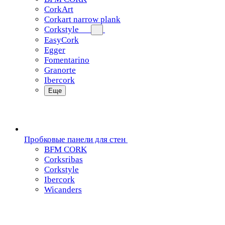
CorkArt
Corkart narrow plank
Corkstyle
EasyCork
Egger
Fomentarino
Granorte
Ibercork
Еще
Пробковые панели для стен
BFM CORK
Corksribas
Corkstyle
Ibercork
Wicanders