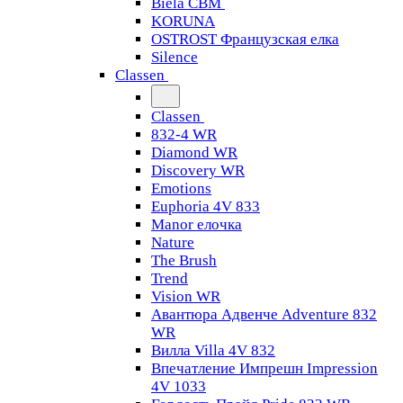
Biela CBM
KORUNA
OSTROST Французская елка
Silence
Classen
Classen
832-4 WR
Diamond WR
Discovery WR
Emotions
Euphoria 4V 833
Manor елочка
Nature
The Brush
Trend
Vision WR
Авантюра Адвенче Adventure 832
WR
Вилла Villa 4V 832
Впечатление Импрешн Impression
4V 1033