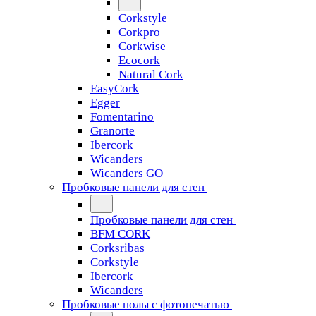
Corkstyle
Corkpro
Corkwise
Ecocork
Natural Cork
EasyCork
Egger
Fomentarino
Granorte
Ibercork
Wicanders
Wicanders GO
Пробковые панели для стен
Пробковые панели для стен
BFM CORK
Corksribas
Corkstyle
Ibercork
Wicanders
Пробковые полы с фотопечатью