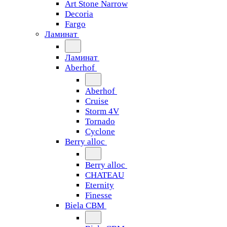
Art Stone Narrow
Decoria
Fargo
Ламинат
Ламинат
Aberhof
Aberhof
Cruise
Storm 4V
Tornado
Сyclone
Berry alloc
Berry alloc
CHATEAU
Eternity
Finesse
Biela CBM