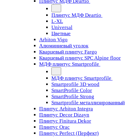
Плинтус МДФ Deartio
Плинтус МДФ Deartio
L-XL
Universal
Цветные
Arbiton Vigo
Алюминиевый уголок
Кварцевый плинтус Fargo
Кварцевый плинтус SPC Alpine floor
МДФ плинтус Smartprofile
МДФ плинтус Smartprofile
Smartprofile 3D wood
SmartProfile Color
SmartProfile Strong
Smartprofile металлизированный
Плинтус Arbiton Integra
Плинтус Decor Dizayn
Плинтус Finitura Dekor
Плинтус Orac
Плинтус Perfect (Перфект)