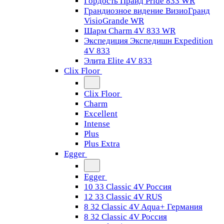
Гордость Прайд Pride 833 WR
Грандиозное видение ВизиоГранд
VisioGrande WR
Шарм Charm 4V 833 WR
Экспедиция Экспедишн Expedition
4V 833
Элита Elite 4V 833
Clix Floor
Clix Floor
Charm
Excellent
Intense
Plus
Plus Extra
Egger
Egger
10 33 Classic 4V Россия
12 33 Classic 4V RUS
8 32 Classic 4V Aqua+ Германия
8 32 Classic 4V Россия