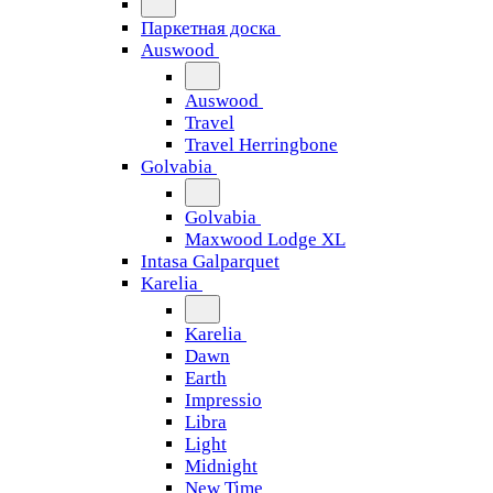
Паркетная доска
Auswood
Auswood
Travel
Travel Herringbone
Golvabia
Golvabia
Maxwood Lodge XL
Intasa Galparquet
Karelia
Karelia
Dawn
Earth
Impressio
Libra
Light
Midnight
New Time