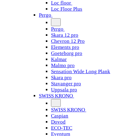
Loc floor
Loc Floor Plus
Pergo
Pergo
Skara 12 pro
Chevron 12 Pro
Elements pro
Goeteborg pro
Kalmar
Malmo pro
Sensation Wide Long Plank
Skara pro
Stavanger pro
Uppsala pro
SWISS KRONO
SWISS KRONO
Caspian
Dovod
ECO-TEC
Eventum