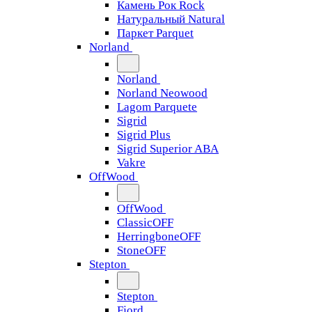
Камень Рок Rock
Натуральный Natural
Паркет Parquet
Norland
Norland
Norland Neowood
Lagom Parquete
Sigrid
Sigrid Plus
Sigrid Superior ABA
Vakre
OffWood
OffWood
ClassicOFF
HerringboneOFF
StoneOFF
Stepton
Stepton
Fjord