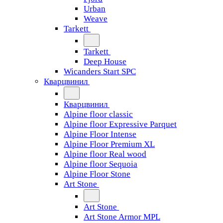
Urban
Weave
Tarkett
Tarkett
Deep House
Wicanders Start SPC
Кварцвинил
Кварцвинил
Alpine floor classic
Alpine floor Expressive Parquet
Alpine Floor Intense
Alpine Floor Premium XL
Alpine floor Real wood
Alpine floor Sequoia
Alpine Floor Stone
Art Stone
Art Stone
Art Stone Armor MPL