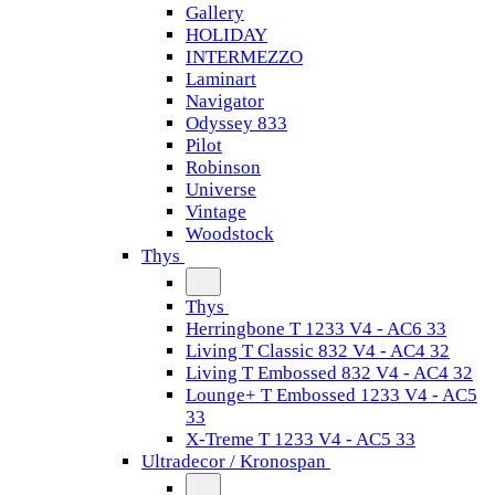
Gallery
HOLIDAY
INTERMEZZO
Laminart
Navigator
Odyssey 833
Pilot
Robinson
Universe
Vintage
Woodstock
Thys
Thys
Herringbone T 1233 V4 - AC6 33
Living T Classic 832 V4 - AC4 32
Living T Embossed 832 V4 - AC4 32
Lounge+ T Embossed 1233 V4 - AC5
33
X-Treme T 1233 V4 - AC5 33
Ultradecor / Kronospan