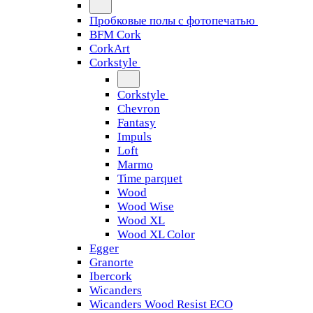
Пробковые полы с фотопечатью
BFM Cork
CorkArt
Corkstyle
Corkstyle
Chevron
Fantasy
Impuls
Loft
Marmo
Time parquet
Wood
Wood Wise
Wood XL
Wood XL Color
Egger
Granorte
Ibercork
Wicanders
Wicanders Wood Resist ECO