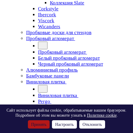
Коллекция Slate
Corkstyle
Ibercork
Viscork
Wicanders
Пробковые доски для стендов
Пробковый агломерат
Пробковый агломерат
Белый пробковый агломерат
Черный пробковый агломерат
Алюминиевый профиль
Бамбуковые панели
Виниловая плитка
Виниловая плитка
Pergo
Сайт использует файлы cookie, обрабатываемые вашим браузером.
Pergo
Подробнее об этом вы можете узнать в
Политике cookie
.
Classic Plank Optimum Glue
Принять
Настроить
Отклонить
Modern Plank Optimum Glue
Tile Optimum Glue