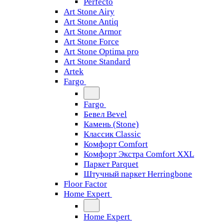
Perfecto
Art Stone Airy
Art Stone Antiq
Art Stone Armor
Art Stone Force
Art Stone Optima pro
Art Stone Standard
Artek
Fargo
Fargo
Бевел Bevel
Камень (Stone)
Классик Classic
Комфорт Comfort
Комфорт Экстра Comfort XXL
Паркет Parquet
Штучный паркет Herringbone
Floor Factor
Home Expert
Home Expert