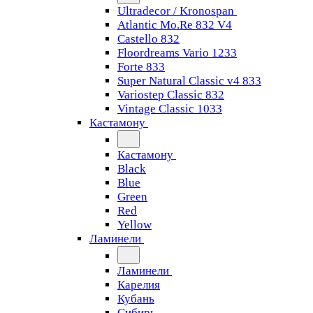
Ultradecor / Kronospan
Atlantic Mo.Re 832 V4
Castello 832
Floordreams Vario 1233
Forte 833
Super Natural Classic v4 833
Variostep Classic 832
Vintage Classic 1033
Кастамону
Кастамону
Black
Blue
Green
Red
Yellow
Ламинели
Ламинели
Карелия
Кубань
Сибирь