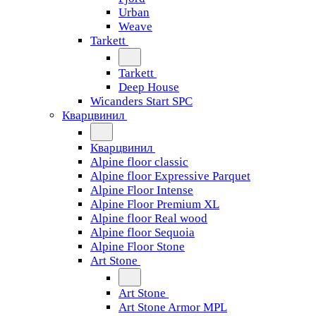
Urban
Weave
Tarkett
Tarkett
Deep House
Wicanders Start SPC
Кварцвинил
Кварцвинил
Alpine floor classic
Alpine floor Expressive Parquet
Alpine Floor Intense
Alpine Floor Premium XL
Alpine floor Real wood
Alpine floor Sequoia
Alpine Floor Stone
Art Stone
Art Stone
Art Stone Armor MPL