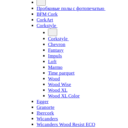
Пробковые полы с фотопечатью
BFM Cork
CorkArt
Corkstyle
Corkstyle
Chevron
Fantasy
Impuls
Loft
Marmo
Time parquet
Wood
Wood Wise
Wood XL
Wood XL Color
Egger
Granorte
Ibercork
Wicanders
Wicanders Wood Resist ECO