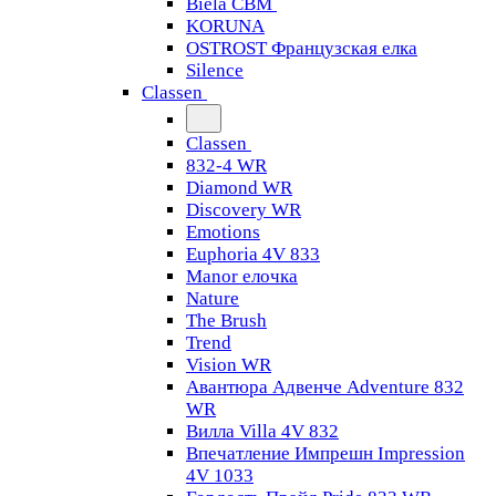
Biela CBM
KORUNA
OSTROST Французская елка
Silence
Classen
Classen
832-4 WR
Diamond WR
Discovery WR
Emotions
Euphoria 4V 833
Manor елочка
Nature
The Brush
Trend
Vision WR
Авантюра Адвенче Adventure 832
WR
Вилла Villa 4V 832
Впечатление Импрешн Impression
4V 1033