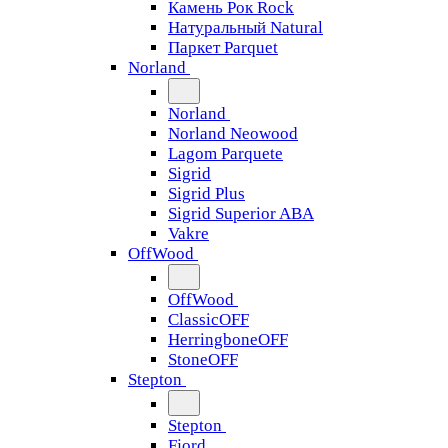
Камень Рок Rock
Натуральный Natural
Паркет Parquet
Norland
Norland
Norland Neowood
Lagom Parquete
Sigrid
Sigrid Plus
Sigrid Superior ABA
Vakre
OffWood
OffWood
ClassicOFF
HerringboneOFF
StoneOFF
Stepton
Stepton
Fjord