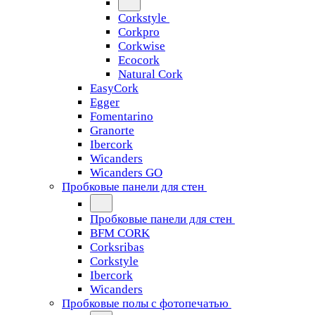
Corkstyle
Corkpro
Corkwise
Ecocork
Natural Cork
EasyCork
Egger
Fomentarino
Granorte
Ibercork
Wicanders
Wicanders GO
Пробковые панели для стен
Пробковые панели для стен
BFM CORK
Corksribas
Corkstyle
Ibercork
Wicanders
Пробковые полы с фотопечатью