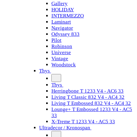
Gallery
HOLIDAY
INTERMEZZO
Laminart
Navigator
Odyssey 833
Pilot
Robinson
Universe
Vintage
Woodstock
Thys
Thys
Herringbone T 1233 V4 - AC6 33
Living T Classic 832 V4 - AC4 32
Living T Embossed 832 V4 - AC4 32
Lounge+ T Embossed 1233 V4 - AC5
33
X-Treme T 1233 V4 - AC5 33
Ultradecor / Kronospan