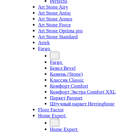
Perfecto
Art Stone Airy
Art Stone Antiq
Art Stone Armor
Art Stone Force
Art Stone Optima pro
Art Stone Standard
Artek
Fargo
Fargo
Бевел Bevel
Камень (Stone)
Классик Classic
Комфорт Comfort
Комфорт Экстра Comfort XXL
Паркет Parquet
Штучный паркет Herringbone
Floor Factor
Home Expert
Home Expert