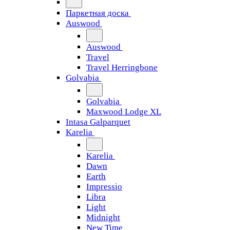
Паркетная доска
Auswood
Auswood
Travel
Travel Herringbone
Golvabia
Golvabia
Maxwood Lodge XL
Intasa Galparquet
Karelia
Karelia
Dawn
Earth
Impressio
Libra
Light
Midnight
New Time