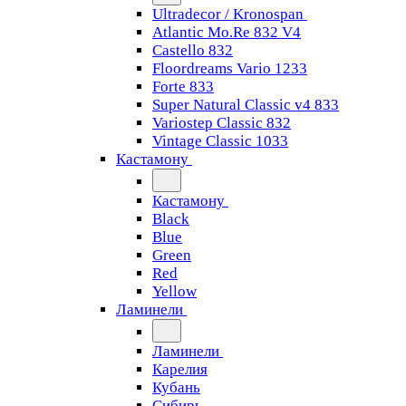
Ultradecor / Kronospan
Atlantic Mo.Re 832 V4
Castello 832
Floordreams Vario 1233
Forte 833
Super Natural Classic v4 833
Variostep Classic 832
Vintage Classic 1033
Кастамону
Кастамону
Black
Blue
Green
Red
Yellow
Ламинели
Ламинели
Карелия
Кубань
Сибирь