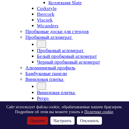
Коллекция Slate
Corkstyle
Ibercork
Viscork
Wicanders
Пробковые доски для стендов
Пробковый агломерат
Пробковый агломерат
Белый пробковый агломерат
Черный пробковый агломерат
Алюминиевый профиль
Бамбуковые панели
Виниловая плитка
Виниловая плитка
Pergo
Сайт использует файлы cookie, обрабатываемые вашим браузером.
Pergo
Подробнее об этом вы можете узнать в
Политике cookie
.
Classic Plank Optimum Glue
Принять
Настроить
Отклонить
Modern Plank Optimum Glue
Tile Optimum Glue