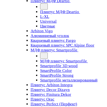
Плинтус МДФ Deartio
Плинтус МДФ Deartio
L-XL
Universal
Цветные
Arbiton Vigo
Алюминиевый уголок
Кварцевый плинтус Fargo
Кварцевый плинтус SPC Alpine floor
МДФ плинтус Smartprofile
МДФ плинтус Smartprofile
Smartprofile 3D wood
SmartProfile Color
SmartProfile Strong
Smartprofile металлизированный
Плинтус Arbiton Integra
Плинтус Decor Dizayn
Плинтус Finitura Dekor
Плинтус Orac
Плинтус Perfect (Перфект)