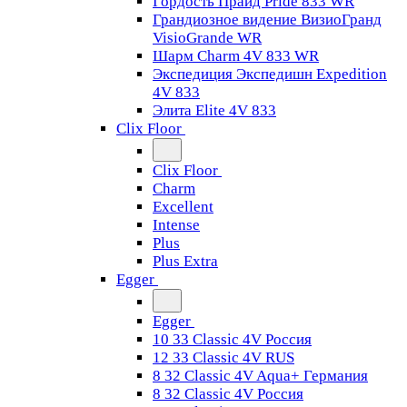
Гордость Прайд Pride 833 WR
Грандиозное видение ВизиоГранд
VisioGrande WR
Шарм Charm 4V 833 WR
Экспедиция Экспедишн Expedition
4V 833
Элита Elite 4V 833
Clix Floor
Clix Floor
Charm
Excellent
Intense
Plus
Plus Extra
Egger
Egger
10 33 Classic 4V Россия
12 33 Classic 4V RUS
8 32 Classic 4V Aqua+ Германия
8 32 Classic 4V Россия