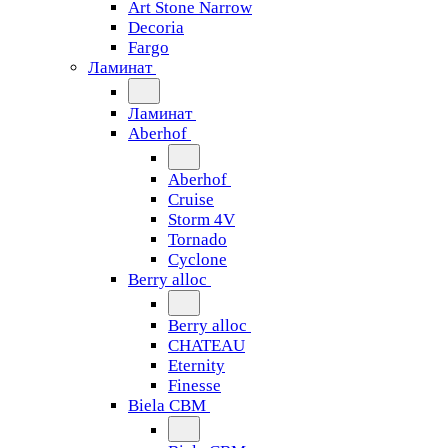
Art Stone Narrow
Decoria
Fargo
Ламинат
Ламинат
Aberhof
Aberhof
Cruise
Storm 4V
Tornado
Сyclone
Berry alloc
Berry alloc
CHATEAU
Eternity
Finesse
Biela CBM