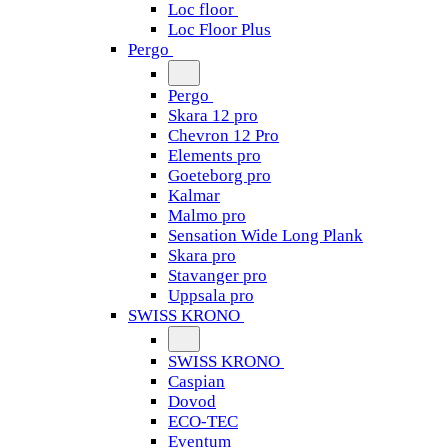
Loc floor
Loc Floor Plus
Pergo
Pergo
Skara 12 pro
Chevron 12 Pro
Elements pro
Goeteborg pro
Kalmar
Malmo pro
Sensation Wide Long Plank
Skara pro
Stavanger pro
Uppsala pro
SWISS KRONO
SWISS KRONO
Caspian
Dovod
ECO-TEC
Eventum