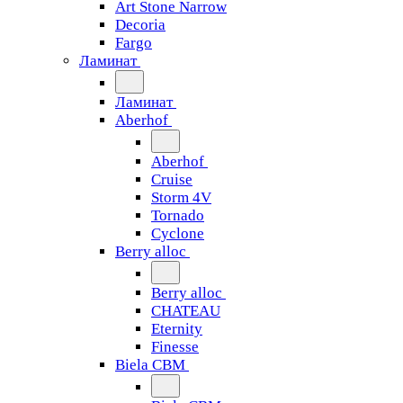
Art Stone Narrow
Decoria
Fargo
Ламинат
Ламинат
Aberhof
Aberhof
Cruise
Storm 4V
Tornado
Сyclone
Berry alloc
Berry alloc
CHATEAU
Eternity
Finesse
Biela CBM