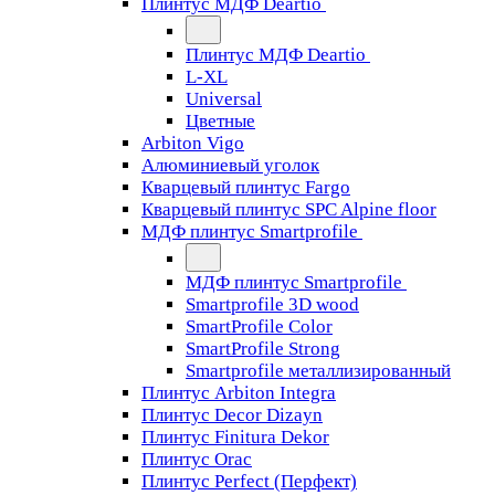
Плинтус МДФ Deartio
Плинтус МДФ Deartio
L-XL
Universal
Цветные
Arbiton Vigo
Алюминиевый уголок
Кварцевый плинтус Fargo
Кварцевый плинтус SPC Alpine floor
МДФ плинтус Smartprofile
МДФ плинтус Smartprofile
Smartprofile 3D wood
SmartProfile Color
SmartProfile Strong
Smartprofile металлизированный
Плинтус Arbiton Integra
Плинтус Decor Dizayn
Плинтус Finitura Dekor
Плинтус Orac
Плинтус Perfect (Перфект)