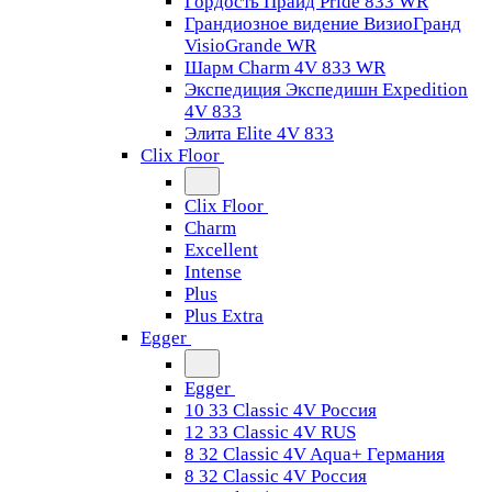
Гордость Прайд Pride 833 WR
Грандиозное видение ВизиоГранд
VisioGrande WR
Шарм Charm 4V 833 WR
Экспедиция Экспедишн Expedition
4V 833
Элита Elite 4V 833
Clix Floor
Clix Floor
Charm
Excellent
Intense
Plus
Plus Extra
Egger
Egger
10 33 Classic 4V Россия
12 33 Classic 4V RUS
8 32 Classic 4V Aqua+ Германия
8 32 Classic 4V Россия