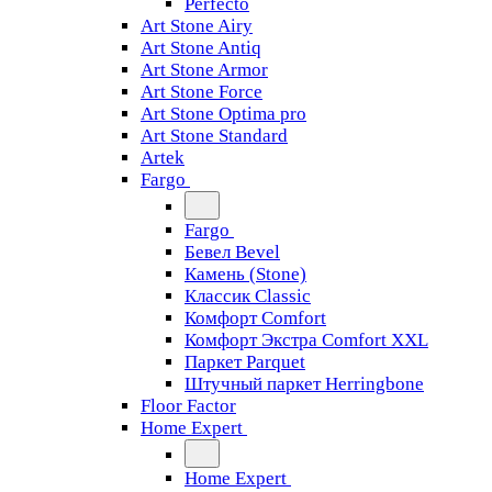
Perfecto
Art Stone Airy
Art Stone Antiq
Art Stone Armor
Art Stone Force
Art Stone Optima pro
Art Stone Standard
Artek
Fargo
Fargo
Бевел Bevel
Камень (Stone)
Классик Classic
Комфорт Comfort
Комфорт Экстра Comfort XXL
Паркет Parquet
Штучный паркет Herringbone
Floor Factor
Home Expert
Home Expert