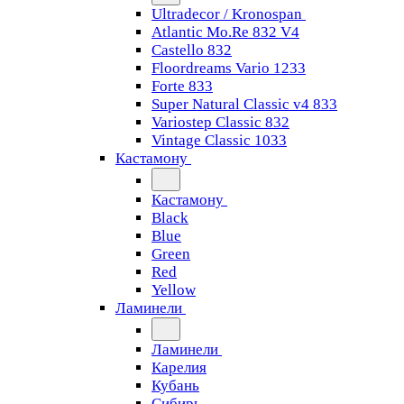
Ultradecor / Kronospan
Atlantic Mo.Re 832 V4
Castello 832
Floordreams Vario 1233
Forte 833
Super Natural Classic v4 833
Variostep Classic 832
Vintage Classic 1033
Кастамону
Кастамону
Black
Blue
Green
Red
Yellow
Ламинели
Ламинели
Карелия
Кубань
Сибирь