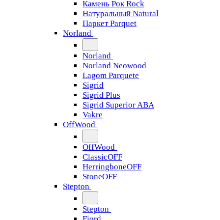
Камень Рок Rock
Натуральный Natural
Паркет Parquet
Norland
Norland
Norland Neowood
Lagom Parquete
Sigrid
Sigrid Plus
Sigrid Superior ABA
Vakre
OffWood
OffWood
ClassicOFF
HerringboneOFF
StoneOFF
Stepton
Stepton
Fjord