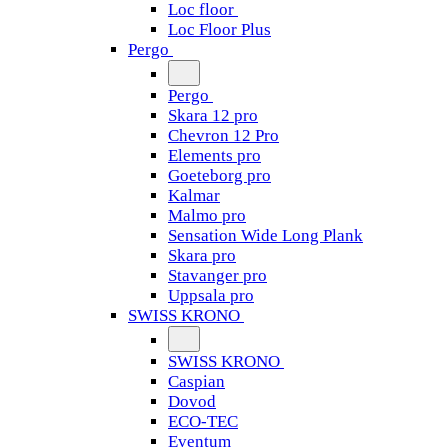
Loc floor
Loc Floor Plus
Pergo
Pergo
Skara 12 pro
Chevron 12 Pro
Elements pro
Goeteborg pro
Kalmar
Malmo pro
Sensation Wide Long Plank
Skara pro
Stavanger pro
Uppsala pro
SWISS KRONO
SWISS KRONO
Caspian
Dovod
ECO-TEC
Eventum