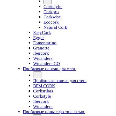
Corkstyle
Corkpro
Corkwise
Ecocork
Natural Cork
EasyCork
Egger
Fomentarino
Granorte
Ibercork
Wicanders
Wicanders GO
Пробковые панели для стен
Пробковые панели для стен
BFM CORK
Corksribas
Corkstyle
Ibercork
Wicanders
Пробковые полы с фотопечатью