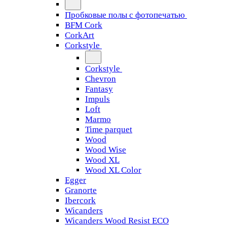
Пробковые полы с фотопечатью
BFM Cork
CorkArt
Corkstyle
Corkstyle
Chevron
Fantasy
Impuls
Loft
Marmo
Time parquet
Wood
Wood Wise
Wood XL
Wood XL Color
Egger
Granorte
Ibercork
Wicanders
Wicanders Wood Resist ECO