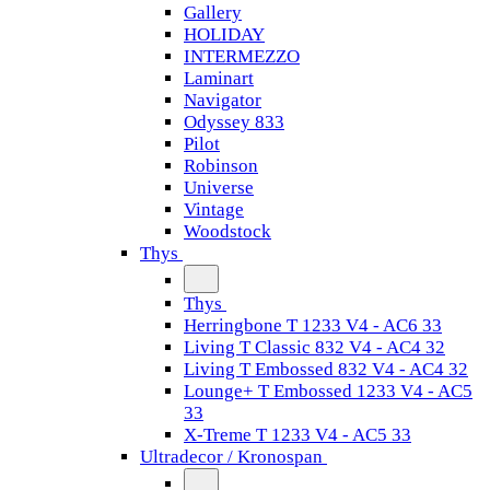
Gallery
HOLIDAY
INTERMEZZO
Laminart
Navigator
Odyssey 833
Pilot
Robinson
Universe
Vintage
Woodstock
Thys
Thys
Herringbone T 1233 V4 - AC6 33
Living T Classic 832 V4 - AC4 32
Living T Embossed 832 V4 - AC4 32
Lounge+ T Embossed 1233 V4 - AC5
33
X-Treme T 1233 V4 - AC5 33
Ultradecor / Kronospan