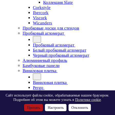
Коллекция Slate
Corkstyle
Ibercork
Viscork
Wicanders
Пробковые доски для стендов
Пробковый агломерат
Пробковый агломерат
Белый пробковый агломерат
Черный пробковый агломерат
Алюминиевый профиль
Бамбуковые панели
Виниловая плитка
Виниловая плитка
Pergo
Сайт использует файлы cookie, обрабатываемые вашим браузером.
Pergo
Подробнее об этом вы можете узнать в
Политике cookie
.
Classic Plank Optimum Glue
Принять
Настроить
Отклонить
Modern Plank Optimum Glue
Tile Optimum Glue