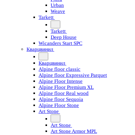
Urban
Weave
Tarkett
Tarkett
Deep House
Wicanders Start SPC
Кварцвинил
Кварцвинил
Alpine floor classic
Alpine floor Expressive Parquet
Alpine Floor Intense
Alpine Floor Premium XL
Alpine floor Real wood
Alpine floor Sequoia
Alpine Floor Stone
Art Stone
Art Stone
Art Stone Armor MPL