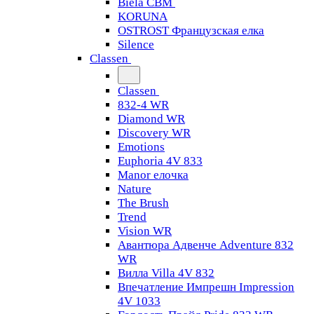
Biela CBM
KORUNA
OSTROST Французская елка
Silence
Classen
Classen
832-4 WR
Diamond WR
Discovery WR
Emotions
Euphoria 4V 833
Manor елочка
Nature
The Brush
Trend
Vision WR
Авантюра Адвенче Adventure 832
WR
Вилла Villa 4V 832
Впечатление Импрешн Impression
4V 1033