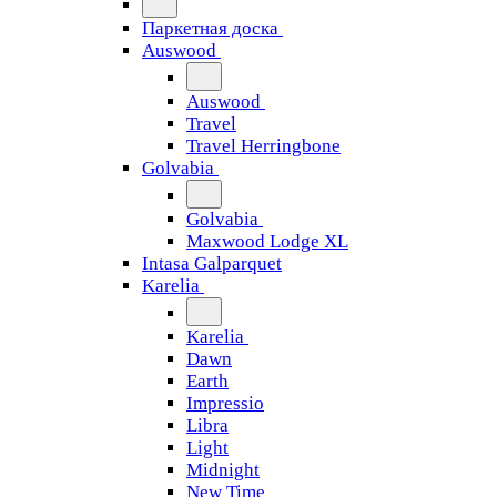
Паркетная доска
Auswood
Auswood
Travel
Travel Herringbone
Golvabia
Golvabia
Maxwood Lodge XL
Intasa Galparquet
Karelia
Karelia
Dawn
Earth
Impressio
Libra
Light
Midnight
New Time