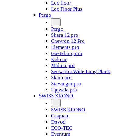
Loc floor
Loc Floor Plus
Pergo
Pergo
Skara 12 pro
Chevron 12 Pro
Elements pro
Goeteborg pro
Kalmar
Malmo pro
Sensation Wide Long Plank
Skara pro
Stavanger pro
Uppsala pro
SWISS KRONO
SWISS KRONO
Caspian
Dovod
ECO-TEC
Eventum