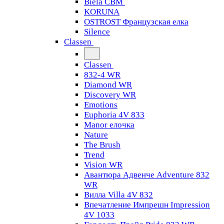
Biela CBM
KORUNA
OSTROST Французская елка
Silence
Classen
Classen
832-4 WR
Diamond WR
Discovery WR
Emotions
Euphoria 4V 833
Manor елочка
Nature
The Brush
Trend
Vision WR
Авантюра Адвенче Adventure 832
WR
Вилла Villa 4V 832
Впечатление Импрешн Impression
4V 1033