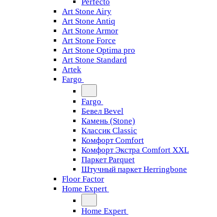
Perfecto
Art Stone Airy
Art Stone Antiq
Art Stone Armor
Art Stone Force
Art Stone Optima pro
Art Stone Standard
Artek
Fargo
Fargo
Бевел Bevel
Камень (Stone)
Классик Classic
Комфорт Comfort
Комфорт Экстра Comfort XXL
Паркет Parquet
Штучный паркет Herringbone
Floor Factor
Home Expert
Home Expert