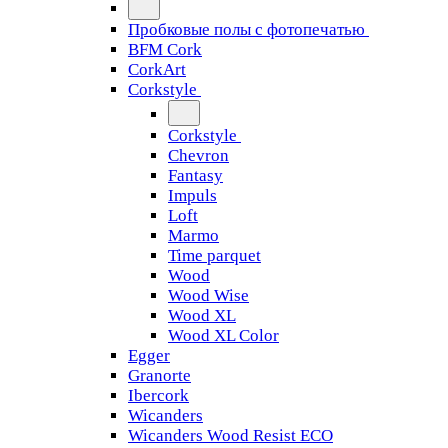
Пробковые полы с фотопечатью
BFM Cork
CorkArt
Corkstyle
Corkstyle
Chevron
Fantasy
Impuls
Loft
Marmo
Time parquet
Wood
Wood Wise
Wood XL
Wood XL Color
Egger
Granorte
Ibercork
Wicanders
Wicanders Wood Resist ECO