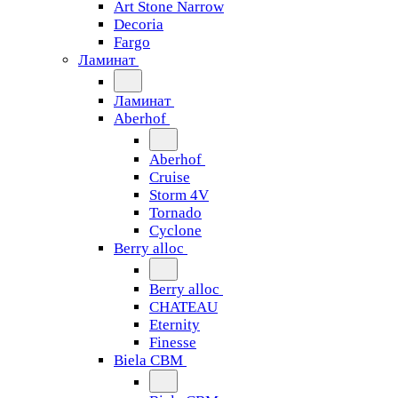
Art Stone Narrow
Decoria
Fargo
Ламинат
Ламинат
Aberhof
Aberhof
Cruise
Storm 4V
Tornado
Сyclone
Berry alloc
Berry alloc
CHATEAU
Eternity
Finesse
Biela CBM