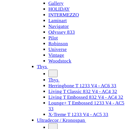
Gallery
HOLIDAY
INTERMEZZO
Laminart
Navigator
Odyssey 833
Pilot
Robinson
Universe
Vintage
Woodstock
Thys
Thys
Herringbone T 1233 V4 - AC6 33
Living T Classic 832 V4 - AC4 32
Living T Embossed 832 V4 - AC4 32
Lounge+ T Embossed 1233 V4 - AC5
33
X-Treme T 1233 V4 - AC5 33
Ultradecor / Kronospan