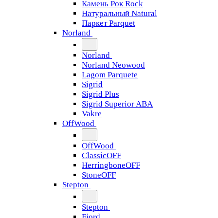
Камень Рок Rock
Натуральный Natural
Паркет Parquet
Norland
Norland
Norland Neowood
Lagom Parquete
Sigrid
Sigrid Plus
Sigrid Superior ABA
Vakre
OffWood
OffWood
ClassicOFF
HerringboneOFF
StoneOFF
Stepton
Stepton
Fjord