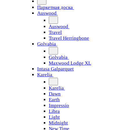
Паркетная доска
Auswood
Auswood
Travel
Travel Herringbone
Golvabia
Golvabia
Maxwood Lodge XL
Intasa Galparquet
Karelia
Karelia
Dawn
Earth
Impressio
Libra
Light
Midnight
New Time