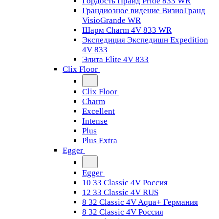
Гордость Прайд Pride 833 WR
Грандиозное видение ВизиоГранд
VisioGrande WR
Шарм Charm 4V 833 WR
Экспедиция Экспедишн Expedition
4V 833
Элита Elite 4V 833
Clix Floor
Clix Floor
Charm
Excellent
Intense
Plus
Plus Extra
Egger
Egger
10 33 Classic 4V Россия
12 33 Classic 4V RUS
8 32 Classic 4V Aqua+ Германия
8 32 Classic 4V Россия