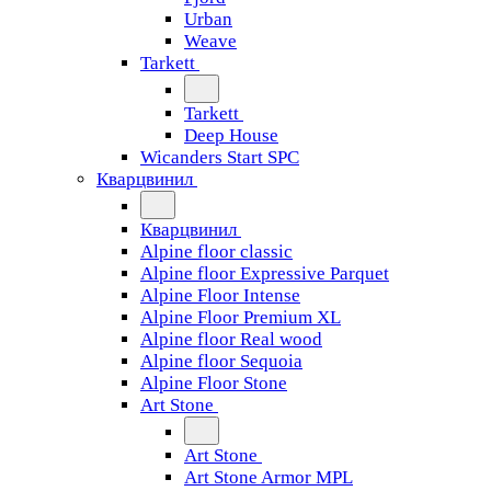
Urban
Weave
Tarkett
Tarkett
Deep House
Wicanders Start SPC
Кварцвинил
Кварцвинил
Alpine floor classic
Alpine floor Expressive Parquet
Alpine Floor Intense
Alpine Floor Premium XL
Alpine floor Real wood
Alpine floor Sequoia
Alpine Floor Stone
Art Stone
Art Stone
Art Stone Armor MPL