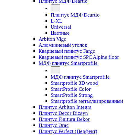
Плинтус МДФ Deartio
Плинтус МДФ Deartio
L-XL
Universal
Цветные
Arbiton Vigo
Алюминиевый уголок
Кварцевый плинтус Fargo
Кварцевый плинтус SPC Alpine floor
МДФ плинтус Smartprofile
МДФ плинтус Smartprofile
Smartprofile 3D wood
SmartProfile Color
SmartProfile Strong
Smartprofile металлизированный
Плинтус Arbiton Integra
Плинтус Decor Dizayn
Плинтус Finitura Dekor
Плинтус Orac
Плинтус Perfect (Перфект)