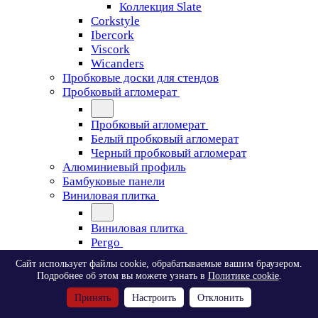
Коллекция Slate
Corkstyle
Ibercork
Viscork
Wicanders
Пробковые доски для стендов
Пробковый агломерат
Пробковый агломерат
Белый пробковый агломерат
Черный пробковый агломерат
Алюминиевый профиль
Бамбуковые панели
Виниловая плитка
Виниловая плитка
Pergo
Сайт использует файлы cookie, обрабатываемые вашим браузером.
Pergo
Подробнее об этом вы можете узнать в
Политике cookie
.
Classic Plank Optimum Glue
Принять
Настроить
Отклонить
Modern Plank Optimum Glue
Tile Optimum Glue