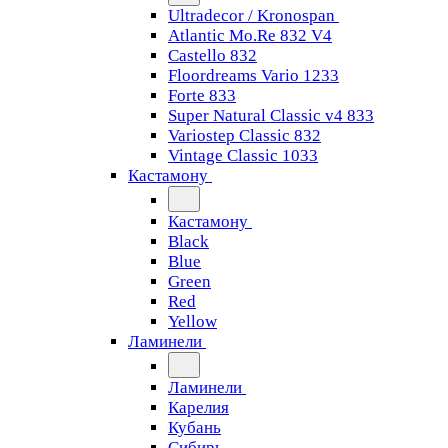
Ultradecor / Kronospan
Atlantic Mo.Re 832 V4
Castello 832
Floordreams Vario 1233
Forte 833
Super Natural Classic v4 833
Variostep Classic 832
Vintage Classic 1033
Кастамону
Кастамону
Black
Blue
Green
Red
Yellow
Ламинели
Ламинели
Карелия
Кубань
Сибирь