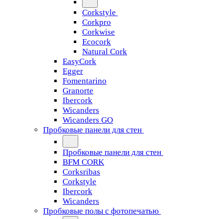
Corkstyle
Corkpro
Corkwise
Ecocork
Natural Cork
EasyCork
Egger
Fomentarino
Granorte
Ibercork
Wicanders
Wicanders GO
Пробковые панели для стен
Пробковые панели для стен
BFM CORK
Corksribas
Corkstyle
Ibercork
Wicanders
Пробковые полы с фотопечатью