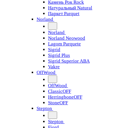
Камень Рок Rock
Натуральный Natural
Паркет Parquet
Norland
Norland
Norland Neowood
Lagom Parquete
Sigrid
Sigrid Plus
Sigrid Superior ABA
Vakre
OffWood
OffWood
ClassicOFF
HerringboneOFF
StoneOFF
Stepton
Stepton
Fjord