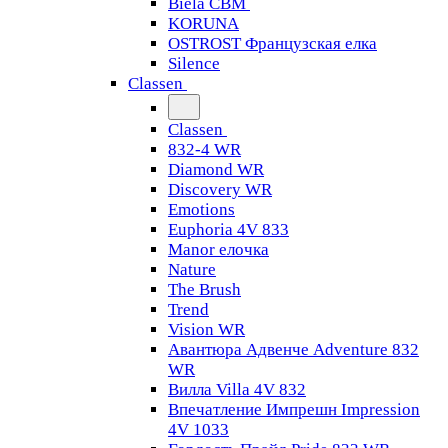
Biela CBM
KORUNA
OSTROST Французская елка
Silence
Classen
Classen
832-4 WR
Diamond WR
Discovery WR
Emotions
Euphoria 4V 833
Manor елочка
Nature
The Brush
Trend
Vision WR
Авантюра Адвенче Adventure 832
WR
Вилла Villa 4V 832
Впечатление Импрешн Impression
4V 1033