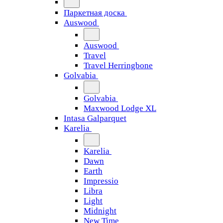
Паркетная доска
Auswood
Auswood
Travel
Travel Herringbone
Golvabia
Golvabia
Maxwood Lodge XL
Intasa Galparquet
Karelia
Karelia
Dawn
Earth
Impressio
Libra
Light
Midnight
New Time