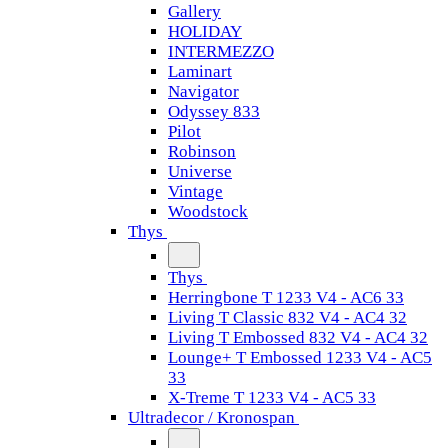
Gallery
HOLIDAY
INTERMEZZO
Laminart
Navigator
Odyssey 833
Pilot
Robinson
Universe
Vintage
Woodstock
Thys
Thys
Herringbone T 1233 V4 - AC6 33
Living T Classic 832 V4 - AC4 32
Living T Embossed 832 V4 - AC4 32
Lounge+ T Embossed 1233 V4 - AC5
33
X-Treme T 1233 V4 - AC5 33
Ultradecor / Kronospan