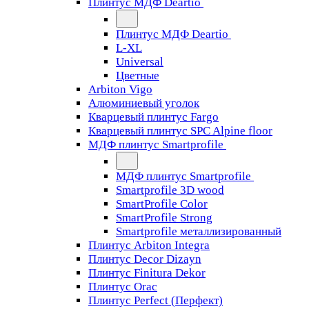
Плинтус МДФ Deartio
Плинтус МДФ Deartio
L-XL
Universal
Цветные
Arbiton Vigo
Алюминиевый уголок
Кварцевый плинтус Fargo
Кварцевый плинтус SPC Alpine floor
МДФ плинтус Smartprofile
МДФ плинтус Smartprofile
Smartprofile 3D wood
SmartProfile Color
SmartProfile Strong
Smartprofile металлизированный
Плинтус Arbiton Integra
Плинтус Decor Dizayn
Плинтус Finitura Dekor
Плинтус Orac
Плинтус Perfect (Перфект)