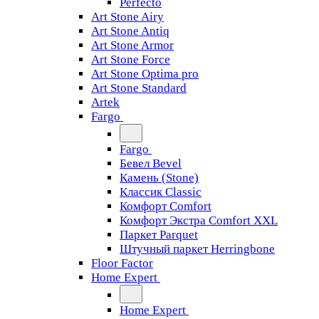
Perfecto
Art Stone Airy
Art Stone Antiq
Art Stone Armor
Art Stone Force
Art Stone Optima pro
Art Stone Standard
Artek
Fargo
Fargo
Бевел Bevel
Камень (Stone)
Классик Classic
Комфорт Comfort
Комфорт Экстра Comfort XXL
Паркет Parquet
Штучный паркет Herringbone
Floor Factor
Home Expert
Home Expert