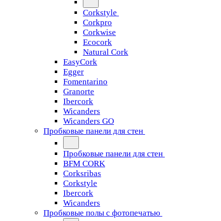
Corkstyle
Corkpro
Corkwise
Ecocork
Natural Cork
EasyCork
Egger
Fomentarino
Granorte
Ibercork
Wicanders
Wicanders GO
Пробковые панели для стен
Пробковые панели для стен
BFM CORK
Corksribas
Corkstyle
Ibercork
Wicanders
Пробковые полы с фотопечатью