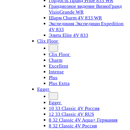
Гордость Прайд Pride 833 WR
Грандиозное видение ВизиоГранд
VisioGrande WR
Шарм Charm 4V 833 WR
Экспедиция Экспедишн Expedition
4V 833
Элита Elite 4V 833
Clix Floor
Clix Floor
Charm
Excellent
Intense
Plus
Plus Extra
Egger
Egger
10 33 Classic 4V Россия
12 33 Classic 4V RUS
8 32 Classic 4V Aqua+ Германия
8 32 Classic 4V Россия