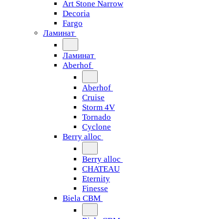
Art Stone Narrow
Decoria
Fargo
Ламинат
Ламинат
Aberhof
Aberhof
Cruise
Storm 4V
Tornado
Сyclone
Berry alloc
Berry alloc
CHATEAU
Eternity
Finesse
Biela CBM