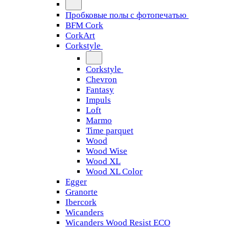
Пробковые полы с фотопечатью
BFM Cork
CorkArt
Corkstyle
Corkstyle
Chevron
Fantasy
Impuls
Loft
Marmo
Time parquet
Wood
Wood Wise
Wood XL
Wood XL Color
Egger
Granorte
Ibercork
Wicanders
Wicanders Wood Resist ECO