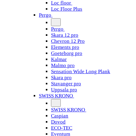
Loc floor
Loc Floor Plus
Pergo
Pergo
Skara 12 pro
Chevron 12 Pro
Elements pro
Goeteborg pro
Kalmar
Malmo pro
Sensation Wide Long Plank
Skara pro
Stavanger pro
Uppsala pro
SWISS KRONO
SWISS KRONO
Caspian
Dovod
ECO-TEC
Eventum