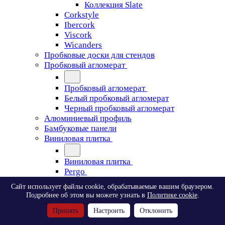
Коллекция Slate
Corkstyle
Ibercork
Viscork
Wicanders
Пробковые доски для стендов
Пробковый агломерат
Пробковый агломерат
Белый пробковый агломерат
Черный пробковый агломерат
Алюминиевый профиль
Бамбуковые панели
Виниловая плитка
Виниловая плитка
Pergo
Сайт использует файлы cookie, обрабатываемые вашим браузером.
Pergo
Подробнее об этом вы можете узнать в
Политике cookie
.
Classic Plank Optimum Glue
Принять
Настроить
Отклонить
Modern Plank Optimum Glue
Tile Optimum Glue