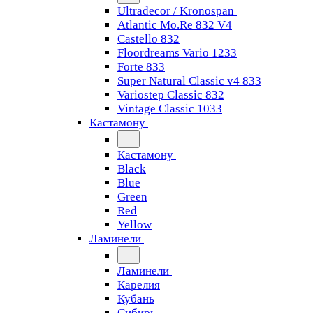
Ultradecor / Kronospan
Atlantic Mo.Re 832 V4
Castello 832
Floordreams Vario 1233
Forte 833
Super Natural Classic v4 833
Variostep Classic 832
Vintage Classic 1033
Кастамону
Кастамону
Black
Blue
Green
Red
Yellow
Ламинели
Ламинели
Карелия
Кубань
Сибирь