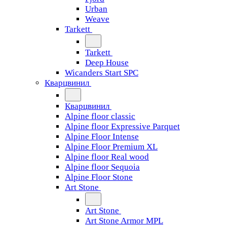
Urban
Weave
Tarkett
Tarkett
Deep House
Wicanders Start SPC
Кварцвинил
Кварцвинил
Alpine floor classic
Alpine floor Expressive Parquet
Alpine Floor Intense
Alpine Floor Premium XL
Alpine floor Real wood
Alpine floor Sequoia
Alpine Floor Stone
Art Stone
Art Stone
Art Stone Armor MPL