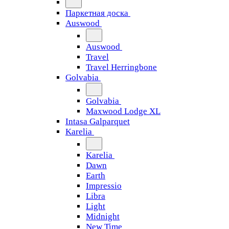
Паркетная доска
Auswood
Auswood
Travel
Travel Herringbone
Golvabia
Golvabia
Maxwood Lodge XL
Intasa Galparquet
Karelia
Karelia
Dawn
Earth
Impressio
Libra
Light
Midnight
New Time