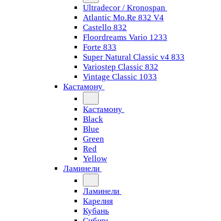
Ultradecor / Kronospan
Atlantic Mo.Re 832 V4
Castello 832
Floordreams Vario 1233
Forte 833
Super Natural Classic v4 833
Variostep Classic 832
Vintage Classic 1033
Кастамону
Кастамону
Black
Blue
Green
Red
Yellow
Ламинели
Ламинели
Карелия
Кубань
Сибирь