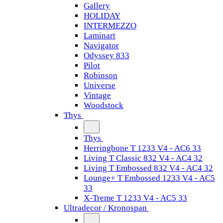
Gallery
HOLIDAY
INTERMEZZO
Laminart
Navigator
Odyssey 833
Pilot
Robinson
Universe
Vintage
Woodstock
Thys
Thys
Herringbone T 1233 V4 - AC6 33
Living T Classic 832 V4 - AC4 32
Living T Embossed 832 V4 - AC4 32
Lounge+ T Embossed 1233 V4 - AC5
33
X-Treme T 1233 V4 - AC5 33
Ultradecor / Kronospan