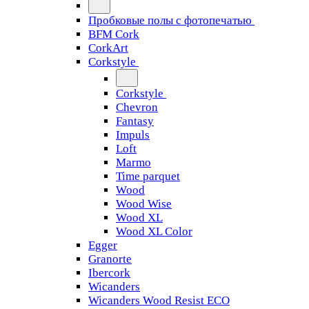
Пробковые полы с фотопечатью
BFM Cork
CorkArt
Corkstyle
Corkstyle
Chevron
Fantasy
Impuls
Loft
Marmo
Time parquet
Wood
Wood Wise
Wood XL
Wood XL Color
Egger
Granorte
Ibercork
Wicanders
Wicanders Wood Resist ECO