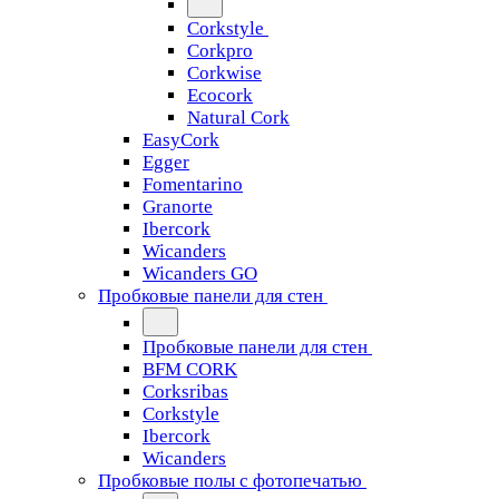
Corkstyle
Corkpro
Corkwise
Ecocork
Natural Cork
EasyCork
Egger
Fomentarino
Granorte
Ibercork
Wicanders
Wicanders GO
Пробковые панели для стен
Пробковые панели для стен
BFM CORK
Corksribas
Corkstyle
Ibercork
Wicanders
Пробковые полы с фотопечатью