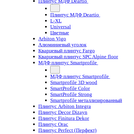
Плинтус МДФ Deartio
Плинтус МДФ Deartio
L-XL
Universal
Цветные
Arbiton Vigo
Алюминиевый уголок
Кварцевый плинтус Fargo
Кварцевый плинтус SPC Alpine floor
МДФ плинтус Smartprofile
МДФ плинтус Smartprofile
Smartprofile 3D wood
SmartProfile Color
SmartProfile Strong
Smartprofile металлизированный
Плинтус Arbiton Integra
Плинтус Decor Dizayn
Плинтус Finitura Dekor
Плинтус Orac
Плинтус Perfect (Перфект)