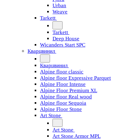
Urban
Weave
Tarkett
Tarkett
Deep House
Wicanders Start SPC
Кварцвинил
Кварцвинил
Alpine floor classic
Alpine floor Expressive Parquet
Alpine Floor Intense
Alpine Floor Premium XL
Alpine floor Real wood
Alpine floor Sequoia
Alpine Floor Stone
Art Stone
Art Stone
Art Stone Armor MPL