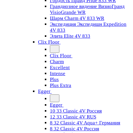
Гордость Прайд Pride 833 WR
Грандиозное видение ВизиоГранд
VisioGrande WR
Шарм Charm 4V 833 WR
Экспедиция Экспедишн Expedition
4V 833
Элита Elite 4V 833
Clix Floor
Clix Floor
Charm
Excellent
Intense
Plus
Plus Extra
Egger
Egger
10 33 Classic 4V Россия
12 33 Classic 4V RUS
8 32 Classic 4V Aqua+ Германия
8 32 Classic 4V Россия