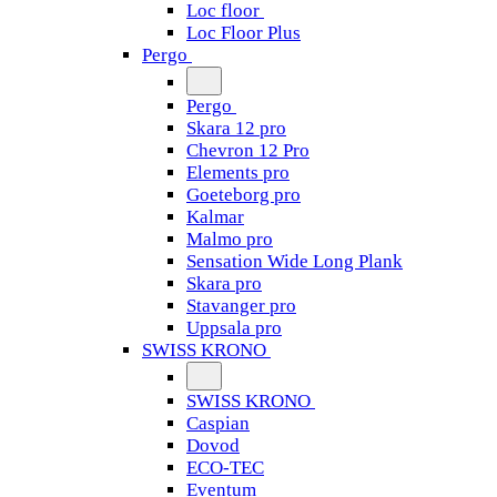
Loc floor
Loc Floor Plus
Pergo
Pergo
Skara 12 pro
Chevron 12 Pro
Elements pro
Goeteborg pro
Kalmar
Malmo pro
Sensation Wide Long Plank
Skara pro
Stavanger pro
Uppsala pro
SWISS KRONO
SWISS KRONO
Caspian
Dovod
ECO-TEC
Eventum