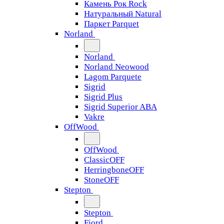
Камень Рок Rock
Натуральный Natural
Паркет Parquet
Norland
Norland
Norland Neowood
Lagom Parquete
Sigrid
Sigrid Plus
Sigrid Superior ABA
Vakre
OffWood
OffWood
ClassicOFF
HerringboneOFF
StoneOFF
Stepton
Stepton
Fjord