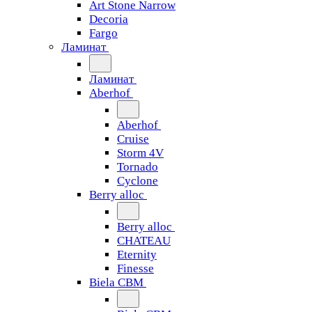
Art Stone Narrow
Decoria
Fargo
Ламинат
Ламинат
Aberhof
Aberhof
Cruise
Storm 4V
Tornado
Сyclone
Berry alloc
Berry alloc
CHATEAU
Eternity
Finesse
Biela CBM