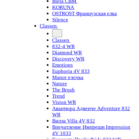
Biela CBM
KORUNA
OSTROST Французская елка
Silence
Classen
Classen
832-4 WR
Diamond WR
Discovery WR
Emotions
Euphoria 4V 833
Manor елочка
Nature
The Brush
Trend
Vision WR
Авантюра Адвенче Adventure 832
WR
Вилла Villa 4V 832
Впечатление Импрешн Impression
4V 1033