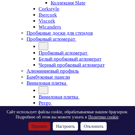
Коллекция Slate
Corkstyle
Ibercork
Viscork
Wicanders
Пробковые доски для стендов
Пробковый агломерат
Пробковый агломерат
Белый пробковый агломерат
Черный пробковый агломерат
Алюминиевый профиль
Бамбуковые панели
Виниловая плитка
Виниловая плитка
Pergo
Сайт использует файлы cookie, обрабатываемые вашим браузером.
Pergo
Подробнее об этом вы можете узнать в
Политике cookie
.
Classic Plank Optimum Glue
Принять
Настроить
Отклонить
Modern Plank Optimum Glue
Tile Optimum Glue