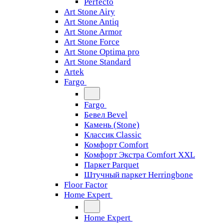
Perfecto
Art Stone Airy
Art Stone Antiq
Art Stone Armor
Art Stone Force
Art Stone Optima pro
Art Stone Standard
Artek
Fargo
Fargo
Бевел Bevel
Камень (Stone)
Классик Classic
Комфорт Comfort
Комфорт Экстра Comfort XXL
Паркет Parquet
Штучный паркет Herringbone
Floor Factor
Home Expert
Home Expert