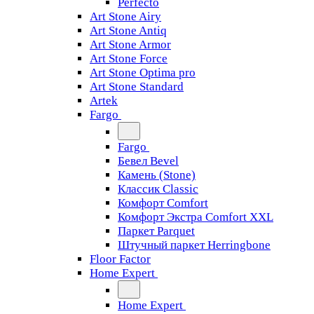
Perfecto
Art Stone Airy
Art Stone Antiq
Art Stone Armor
Art Stone Force
Art Stone Optima pro
Art Stone Standard
Artek
Fargo
Fargo
Бевел Bevel
Камень (Stone)
Классик Classic
Комфорт Comfort
Комфорт Экстра Comfort XXL
Паркет Parquet
Штучный паркет Herringbone
Floor Factor
Home Expert
Home Expert