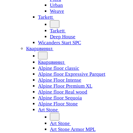
Urban
Weave
Tarkett
Tarkett
Deep House
Wicanders Start SPC
Кварцвинил
Кварцвинил
Alpine floor classic
Alpine floor Expressive Parquet
Alpine Floor Intense
Alpine Floor Premium XL
Alpine floor Real wood
Alpine floor Sequoia
Alpine Floor Stone
Art Stone
Art Stone
Art Stone Armor MPL