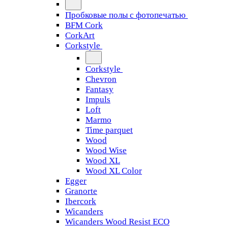
Пробковые полы с фотопечатью
BFM Cork
CorkArt
Corkstyle
Corkstyle
Chevron
Fantasy
Impuls
Loft
Marmo
Time parquet
Wood
Wood Wise
Wood XL
Wood XL Color
Egger
Granorte
Ibercork
Wicanders
Wicanders Wood Resist ECO