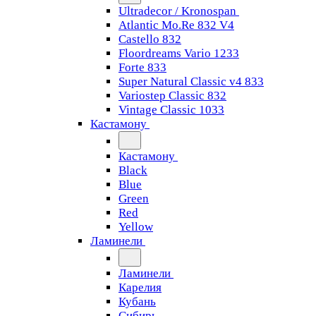
Ultradecor / Kronospan
Atlantic Mo.Re 832 V4
Castello 832
Floordreams Vario 1233
Forte 833
Super Natural Classic v4 833
Variostep Classic 832
Vintage Classic 1033
Кастамону
Кастамону
Black
Blue
Green
Red
Yellow
Ламинели
Ламинели
Карелия
Кубань
Сибирь