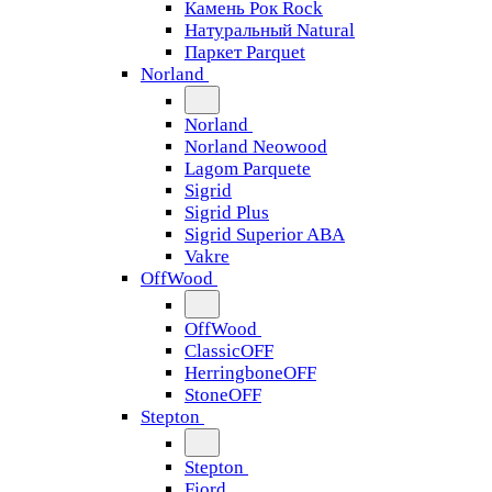
Камень Рок Rock
Натуральный Natural
Паркет Parquet
Norland
Norland
Norland Neowood
Lagom Parquete
Sigrid
Sigrid Plus
Sigrid Superior ABA
Vakre
OffWood
OffWood
ClassicOFF
HerringboneOFF
StoneOFF
Stepton
Stepton
Fjord