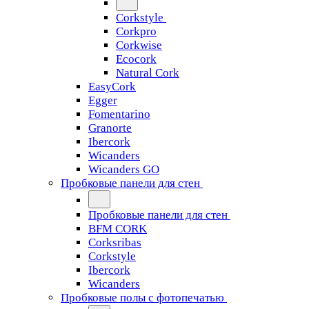
Corkstyle
Corkpro
Corkwise
Ecocork
Natural Cork
EasyCork
Egger
Fomentarino
Granorte
Ibercork
Wicanders
Wicanders GO
Пробковые панели для стен
Пробковые панели для стен
BFM CORK
Corksribas
Corkstyle
Ibercork
Wicanders
Пробковые полы с фотопечатью