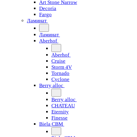
Art Stone Narrow
Decoria
Fargo
Ламинат
Ламинат
Aberhof
Aberhof
Cruise
Storm 4V
Tornado
Сyclone
Berry alloc
Berry alloc
CHATEAU
Eternity
Finesse
Biela CBM