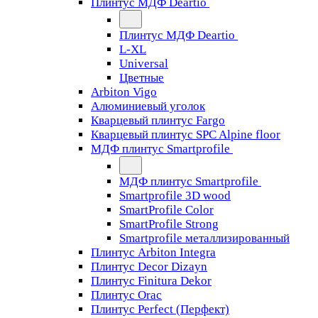
Плинтус МДФ Deartio
Плинтус МДФ Deartio
L-XL
Universal
Цветные
Arbiton Vigo
Алюминиевый уголок
Кварцевый плинтус Fargo
Кварцевый плинтус SPC Alpine floor
МДФ плинтус Smartprofile
МДФ плинтус Smartprofile
Smartprofile 3D wood
SmartProfile Color
SmartProfile Strong
Smartprofile металлизированный
Плинтус Arbiton Integra
Плинтус Decor Dizayn
Плинтус Finitura Dekor
Плинтус Orac
Плинтус Perfect (Перфект)