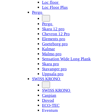
Loc floor
Loc Floor Plus
Pergo
Pergo
Skara 12 pro
Chevron 12 Pro
Elements pro
Goeteborg pro
Kalmar
Malmo pro
Sensation Wide Long Plank
Skara pro
Stavanger pro
Uppsala pro
SWISS KRONO
SWISS KRONO
Caspian
Dovod
ECO-TEC
Eventum