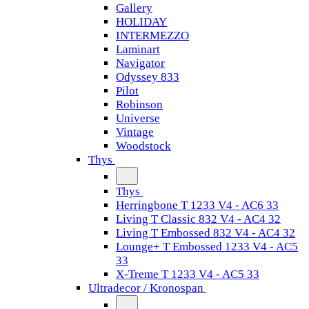
Gallery
HOLIDAY
INTERMEZZO
Laminart
Navigator
Odyssey 833
Pilot
Robinson
Universe
Vintage
Woodstock
Thys
Thys
Herringbone T 1233 V4 - AC6 33
Living T Classic 832 V4 - AC4 32
Living T Embossed 832 V4 - AC4 32
Lounge+ T Embossed 1233 V4 - AC5
33
X-Treme T 1233 V4 - AC5 33
Ultradecor / Kronospan