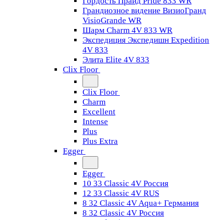
Гордость Прайд Pride 833 WR
Грандиозное видение ВизиоГранд
VisioGrande WR
Шарм Charm 4V 833 WR
Экспедиция Экспедишн Expedition
4V 833
Элита Elite 4V 833
Clix Floor
Clix Floor
Charm
Excellent
Intense
Plus
Plus Extra
Egger
Egger
10 33 Classic 4V Россия
12 33 Classic 4V RUS
8 32 Classic 4V Aqua+ Германия
8 32 Classic 4V Россия