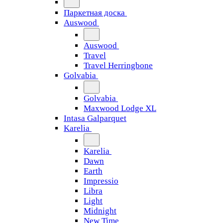
Паркетная доска
Auswood
Auswood
Travel
Travel Herringbone
Golvabia
Golvabia
Maxwood Lodge XL
Intasa Galparquet
Karelia
Karelia
Dawn
Earth
Impressio
Libra
Light
Midnight
New Time