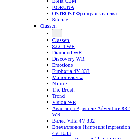
Biela CBM
KORUNA
OSTROST Французская елка
Silence
Classen
Classen
832-4 WR
Diamond WR
Discovery WR
Emotions
Euphoria 4V 833
Manor елочка
Nature
The Brush
Trend
Vision WR
Авантюра Адвенче Adventure 832
WR
Вилла Villa 4V 832
Впечатление Импрешн Impression
4V 1033