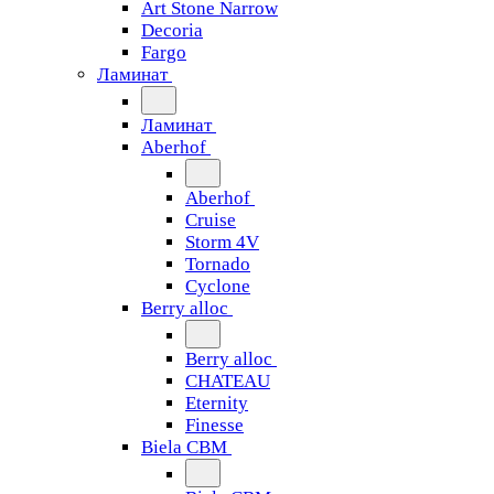
Art Stone Narrow
Decoria
Fargo
Ламинат
Ламинат
Aberhof
Aberhof
Cruise
Storm 4V
Tornado
Сyclone
Berry alloc
Berry alloc
CHATEAU
Eternity
Finesse
Biela CBM