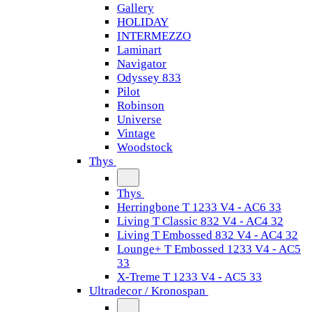
Gallery
HOLIDAY
INTERMEZZO
Laminart
Navigator
Odyssey 833
Pilot
Robinson
Universe
Vintage
Woodstock
Thys
Thys
Herringbone T 1233 V4 - AC6 33
Living T Classic 832 V4 - AC4 32
Living T Embossed 832 V4 - AC4 32
Lounge+ T Embossed 1233 V4 - AC5
33
X-Treme T 1233 V4 - AC5 33
Ultradecor / Kronospan