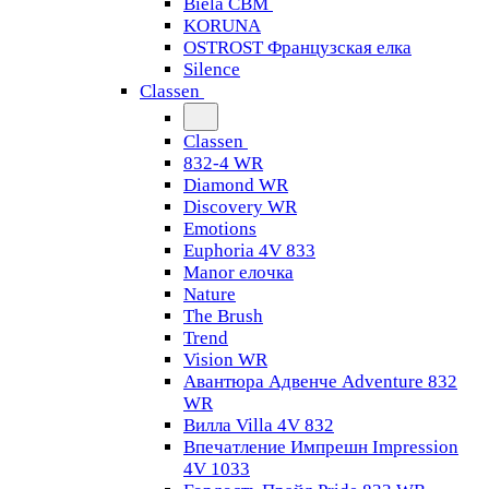
Biela CBM
KORUNA
OSTROST Французская елка
Silence
Classen
Classen
832-4 WR
Diamond WR
Discovery WR
Emotions
Euphoria 4V 833
Manor елочка
Nature
The Brush
Trend
Vision WR
Авантюра Адвенче Adventure 832
WR
Вилла Villa 4V 832
Впечатление Импрешн Impression
4V 1033