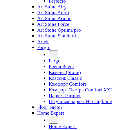
Perfecto
Art Stone Airy
Art Stone Antiq
Art Stone Armor
Art Stone Force
Art Stone Optima pro
Art Stone Standard
Artek
Fargo
Fargo
Бевел Bevel
Камень (Stone)
Классик Classic
Комфорт Comfort
Комфорт Экстра Comfort XXL
Паркет Parquet
Штучный паркет Herringbone
Floor Factor
Home Expert
Home Expert