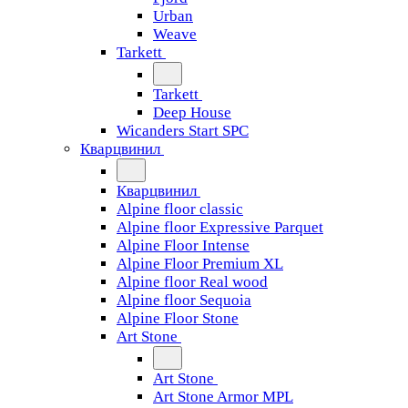
Urban
Weave
Tarkett
Tarkett
Deep House
Wicanders Start SPC
Кварцвинил
Кварцвинил
Alpine floor classic
Alpine floor Expressive Parquet
Alpine Floor Intense
Alpine Floor Premium XL
Alpine floor Real wood
Alpine floor Sequoia
Alpine Floor Stone
Art Stone
Art Stone
Art Stone Armor MPL