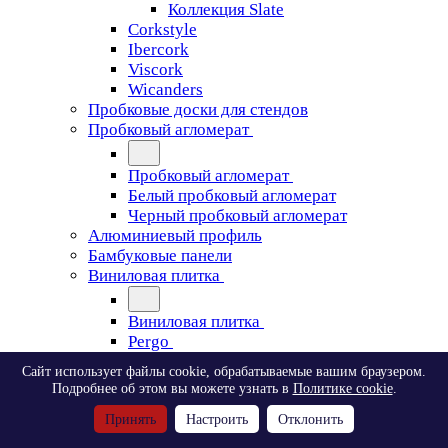
Коллекция Slate
Corkstyle
Ibercork
Viscork
Wicanders
Пробковые доски для стендов
Пробковый агломерат
Пробковый агломерат
Белый пробковый агломерат
Черный пробковый агломерат
Алюминиевый профиль
Бамбуковые панели
Виниловая плитка
Виниловая плитка
Pergo
Сайт использует файлы cookie, обрабатываемые вашим браузером.
Pergo
Подробнее об этом вы можете узнать в
Политике cookie
.
Classic Plank Optimum Glue
Принять
Настроить
Отклонить
Modern Plank Optimum Glue
Tile Optimum Glue