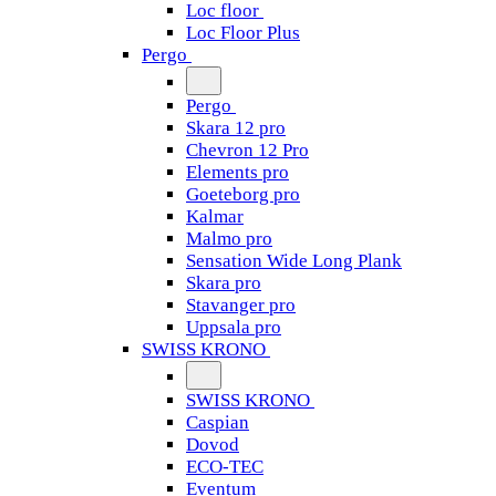
Loc floor
Loc Floor Plus
Pergo
Pergo
Skara 12 pro
Chevron 12 Pro
Elements pro
Goeteborg pro
Kalmar
Malmo pro
Sensation Wide Long Plank
Skara pro
Stavanger pro
Uppsala pro
SWISS KRONO
SWISS KRONO
Caspian
Dovod
ECO-TEC
Eventum