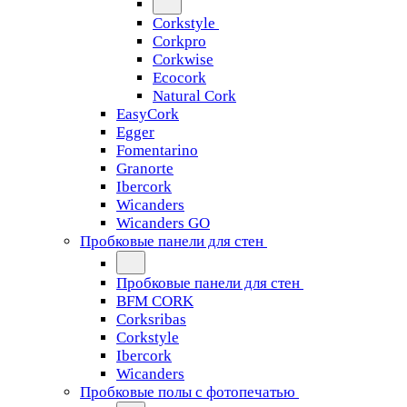
Corkstyle
Corkpro
Corkwise
Ecocork
Natural Cork
EasyCork
Egger
Fomentarino
Granorte
Ibercork
Wicanders
Wicanders GO
Пробковые панели для стен
Пробковые панели для стен
BFM CORK
Corksribas
Corkstyle
Ibercork
Wicanders
Пробковые полы с фотопечатью