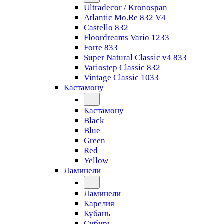
Ultradecor / Kronospan
Atlantic Mo.Re 832 V4
Castello 832
Floordreams Vario 1233
Forte 833
Super Natural Classic v4 833
Variostep Classic 832
Vintage Classic 1033
Кастамону
Кастамону
Black
Blue
Green
Red
Yellow
Ламинели
Ламинели
Карелия
Кубань
Сибирь