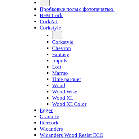
Пробковые полы с фотопечатью
BFM Cork
CorkArt
Corkstyle
Corkstyle
Chevron
Fantasy
Impuls
Loft
Marmo
Time parquet
Wood
Wood Wise
Wood XL
Wood XL Color
Egger
Granorte
Ibercork
Wicanders
Wicanders Wood Resist ECO