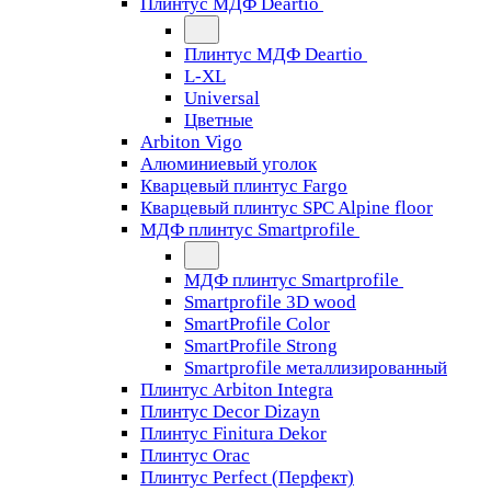
Плинтус МДФ Deartio
Плинтус МДФ Deartio
L-XL
Universal
Цветные
Arbiton Vigo
Алюминиевый уголок
Кварцевый плинтус Fargo
Кварцевый плинтус SPC Alpine floor
МДФ плинтус Smartprofile
МДФ плинтус Smartprofile
Smartprofile 3D wood
SmartProfile Color
SmartProfile Strong
Smartprofile металлизированный
Плинтус Arbiton Integra
Плинтус Decor Dizayn
Плинтус Finitura Dekor
Плинтус Orac
Плинтус Perfect (Перфект)