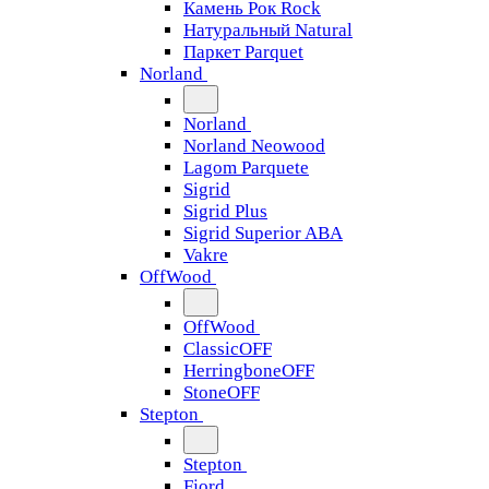
Камень Рок Rock
Натуральный Natural
Паркет Parquet
Norland
Norland
Norland Neowood
Lagom Parquete
Sigrid
Sigrid Plus
Sigrid Superior ABA
Vakre
OffWood
OffWood
ClassicOFF
HerringboneOFF
StoneOFF
Stepton
Stepton
Fjord