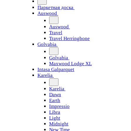
Паркетная доска
Auswood
Auswood
Travel
Travel Herringbone
Golvabia
Golvabia
Maxwood Lodge XL
Intasa Galparquet
Karelia
Karelia
Dawn
Earth
Impressio
Libra
Light
Midnight
New Time