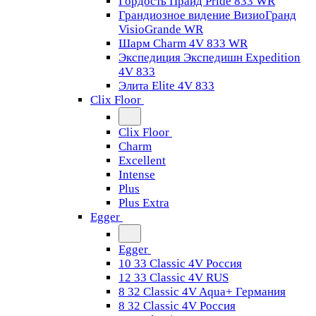
Гордость Прайд Pride 833 WR
Грандиозное видение ВизиоГранд
VisioGrande WR
Шарм Charm 4V 833 WR
Экспедиция Экспедишн Expedition
4V 833
Элита Elite 4V 833
Clix Floor
Clix Floor
Charm
Excellent
Intense
Plus
Plus Extra
Egger
Egger
10 33 Classic 4V Россия
12 33 Classic 4V RUS
8 32 Classic 4V Aqua+ Германия
8 32 Classic 4V Россия