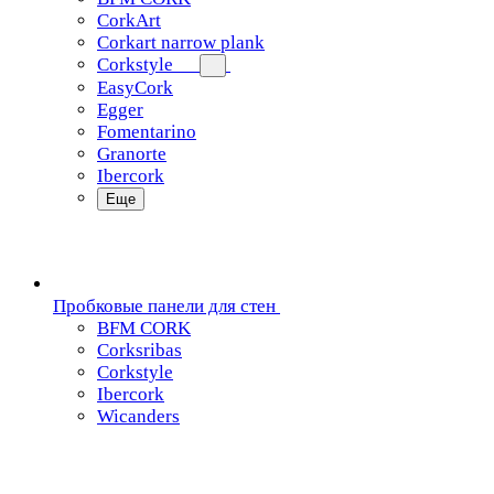
CorkArt
Corkart narrow plank
Corkstyle
EasyCork
Egger
Fomentarino
Granorte
Ibercork
Еще
Пробковые панели для стен
BFM CORK
Corksribas
Corkstyle
Ibercork
Wicanders