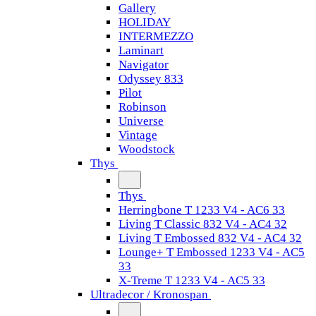
Gallery
HOLIDAY
INTERMEZZO
Laminart
Navigator
Odyssey 833
Pilot
Robinson
Universe
Vintage
Woodstock
Thys
Thys
Herringbone T 1233 V4 - AC6 33
Living T Classic 832 V4 - AC4 32
Living T Embossed 832 V4 - AC4 32
Lounge+ T Embossed 1233 V4 - AC5
33
X-Treme T 1233 V4 - AC5 33
Ultradecor / Kronospan