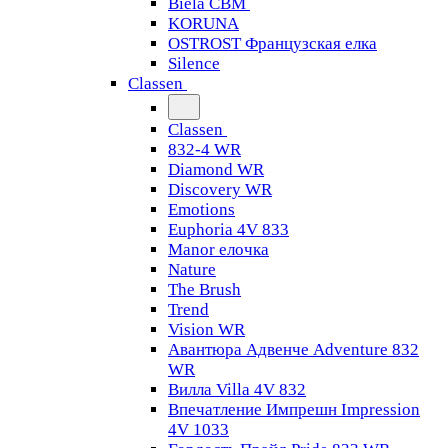
Biela CBM
KORUNA
OSTROST Французская елка
Silence
Classen
Classen
832-4 WR
Diamond WR
Discovery WR
Emotions
Euphoria 4V 833
Manor елочка
Nature
The Brush
Trend
Vision WR
Авантюра Адвенче Adventure 832
WR
Вилла Villa 4V 832
Впечатление Импрешн Impression
4V 1033