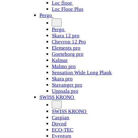
Loc floor
Loc Floor Plus
Pergo
Pergo
Skara 12 pro
Chevron 12 Pro
Elements pro
Goeteborg pro
Kalmar
Malmo pro
Sensation Wide Long Plank
Skara pro
Stavanger pro
Uppsala pro
SWISS KRONO
SWISS KRONO
Caspian
Dovod
ECO-TEC
Eventum