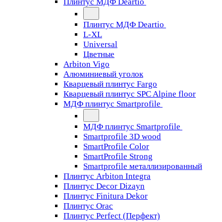
Плинтус МДФ Deartio
Плинтус МДФ Deartio
L-XL
Universal
Цветные
Arbiton Vigo
Алюминиевый уголок
Кварцевый плинтус Fargo
Кварцевый плинтус SPC Alpine floor
МДФ плинтус Smartprofile
МДФ плинтус Smartprofile
Smartprofile 3D wood
SmartProfile Color
SmartProfile Strong
Smartprofile металлизированный
Плинтус Arbiton Integra
Плинтус Decor Dizayn
Плинтус Finitura Dekor
Плинтус Orac
Плинтус Perfect (Перфект)