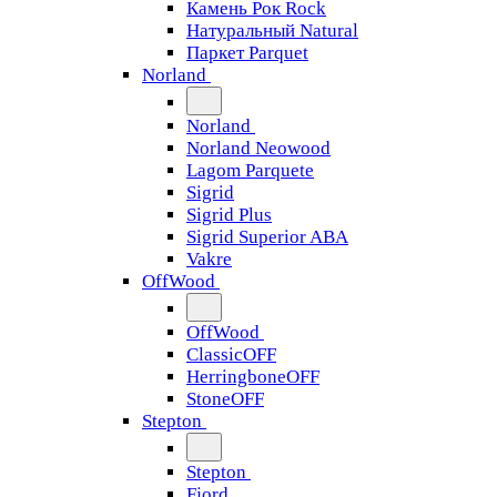
Камень Рок Rock
Натуральный Natural
Паркет Parquet
Norland
Norland
Norland Neowood
Lagom Parquete
Sigrid
Sigrid Plus
Sigrid Superior ABA
Vakre
OffWood
OffWood
ClassicOFF
HerringboneOFF
StoneOFF
Stepton
Stepton
Fjord