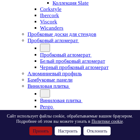
Коллекция Slate
Corkstyle
Ibercork
Viscork
Wicanders
Пробковые доски для стендов
Пробковый агломерат
Пробковый агломерат
Белый пробковый агломерат
Черный пробковый агломерат
Алюминиевый профиль
Бамбуковые панели
Виниловая плитка
Виниловая плитка
Pergo
Сайт использует файлы cookie, обрабатываемые вашим браузером.
Pergo
Подробнее об этом вы можете узнать в
Политике cookie
.
Classic Plank Optimum Glue
Принять
Настроить
Отклонить
Modern Plank Optimum Glue
Tile Optimum Glue