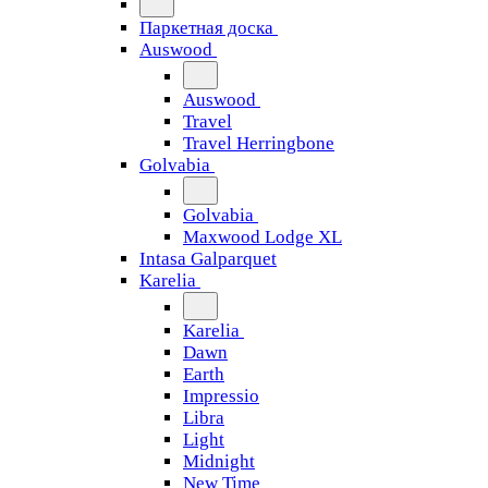
Паркетная доска
Auswood
Auswood
Travel
Travel Herringbone
Golvabia
Golvabia
Maxwood Lodge XL
Intasa Galparquet
Karelia
Karelia
Dawn
Earth
Impressio
Libra
Light
Midnight
New Time