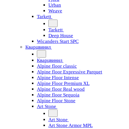
Urban
Weave
Tarkett
Tarkett
Deep House
Wicanders Start SPC
Кварцвинил
Кварцвинил
Alpine floor classic
Alpine floor Expressive Parquet
Alpine Floor Intense
Alpine Floor Premium XL
Alpine floor Real wood
Alpine floor Sequoia
Alpine Floor Stone
Art Stone
Art Stone
Art Stone Armor MPL