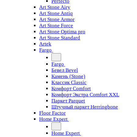
Perfecto
Art Stone Airy
Art Stone Antiq
Art Stone Armor
Art Stone Force
Art Stone Optima pro
Art Stone Standard
Artek
Fargo
Fargo
Бевел Bevel
Камень (Stone)
Классик Classic
Комфорт Comfort
Комфорт Экстра Comfort XXL
Паркет Parquet
Штучный паркет Herringbone
Floor Factor
Home Expert
Home Expert