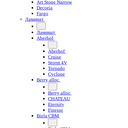
Art Stone Narrow
Decoria
Fargo
Ламинат
Ламинат
Aberhof
Aberhof
Cruise
Storm 4V
Tornado
Сyclone
Berry alloc
Berry alloc
CHATEAU
Eternity
Finesse
Biela CBM