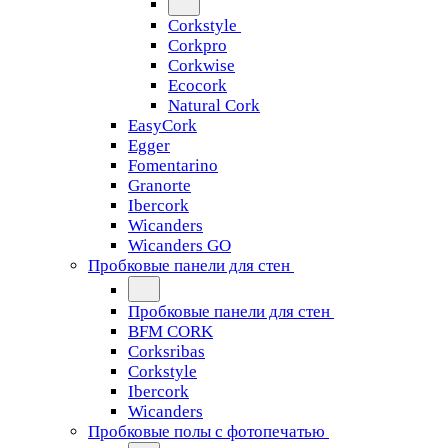
Corkstyle
Corkpro
Corkwise
Ecocork
Natural Cork
EasyCork
Egger
Fomentarino
Granorte
Ibercork
Wicanders
Wicanders GO
Пробковые панели для стен
Пробковые панели для стен
BFM CORK
Corksribas
Corkstyle
Ibercork
Wicanders
Пробковые полы с фотопечатью