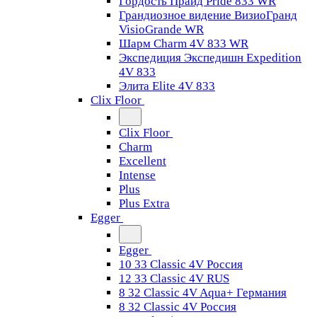
Гордость Прайд Pride 833 WR
Грандиозное видение ВизиоГранд
VisioGrande WR
Шарм Charm 4V 833 WR
Экспедиция Экспедишн Expedition
4V 833
Элита Elite 4V 833
Clix Floor
Clix Floor
Charm
Excellent
Intense
Plus
Plus Extra
Egger
Egger
10 33 Classic 4V Россия
12 33 Classic 4V RUS
8 32 Classic 4V Aqua+ Германия
8 32 Classic 4V Россия