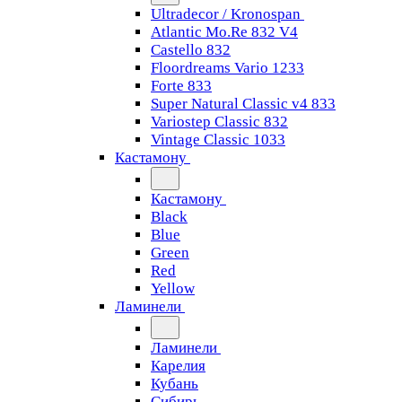
Ultradecor / Kronospan
Atlantic Mo.Re 832 V4
Castello 832
Floordreams Vario 1233
Forte 833
Super Natural Classic v4 833
Variostep Classic 832
Vintage Classic 1033
Кастамону
Кастамону
Black
Blue
Green
Red
Yellow
Ламинели
Ламинели
Карелия
Кубань
Сибирь