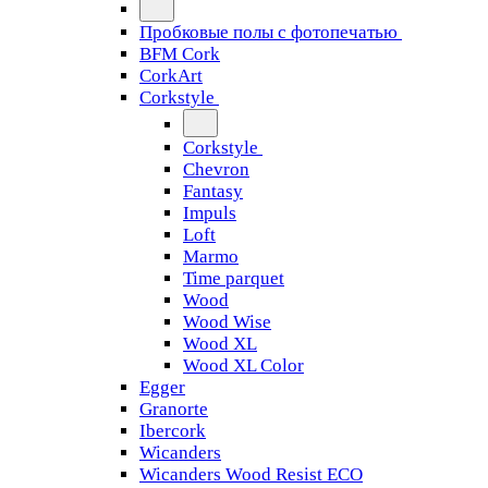
Пробковые полы с фотопечатью
BFM Cork
CorkArt
Corkstyle
Corkstyle
Chevron
Fantasy
Impuls
Loft
Marmo
Time parquet
Wood
Wood Wise
Wood XL
Wood XL Color
Egger
Granorte
Ibercork
Wicanders
Wicanders Wood Resist ECO