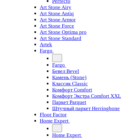
Perfecto
Art Stone Airy
Art Stone Antiq
Art Stone Armor
Art Stone Force
Art Stone Optima pro
Art Stone Standard
Artek
Fargo
Fargo
Бевел Bevel
Камень (Stone)
Классик Classic
Комфорт Comfort
Комфорт Экстра Comfort XXL
Паркет Parquet
Штучный паркет Herringbone
Floor Factor
Home Expert
Home Expert