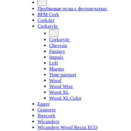
Пробковые полы с фотопечатью
BFM Cork
CorkArt
Corkstyle
Corkstyle
Chevron
Fantasy
Impuls
Loft
Marmo
Time parquet
Wood
Wood Wise
Wood XL
Wood XL Color
Egger
Granorte
Ibercork
Wicanders
Wicanders Wood Resist ECO