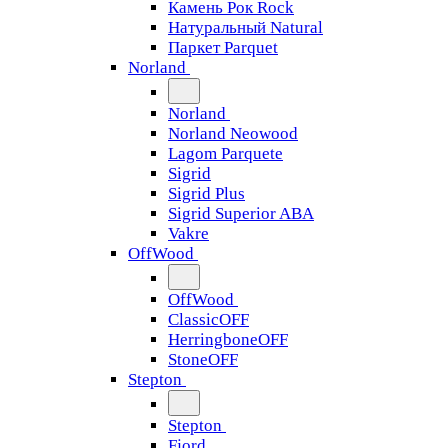
Камень Рок Rock
Натуральный Natural
Паркет Parquet
Norland
Norland
Norland Neowood
Lagom Parquete
Sigrid
Sigrid Plus
Sigrid Superior ABA
Vakre
OffWood
OffWood
ClassicOFF
HerringboneOFF
StoneOFF
Stepton
Stepton
Fjord