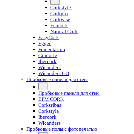
Corkstyle
Corkpro
Corkwise
Ecocork
Natural Cork
EasyCork
Egger
Fomentarino
Granorte
Ibercork
Wicanders
Wicanders GO
Пробковые панели для стен
Пробковые панели для стен
BFM CORK
Corksribas
Corkstyle
Ibercork
Wicanders
Пробковые полы с фотопечатью