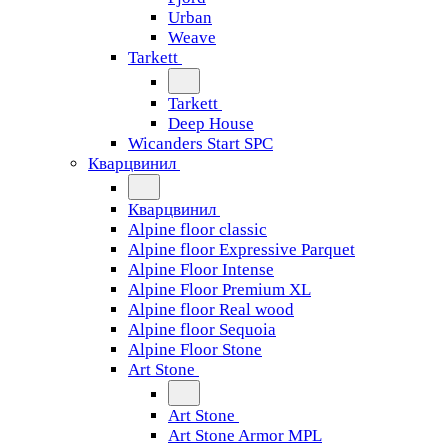
Urban
Weave
Tarkett
Tarkett
Deep House
Wicanders Start SPC
Кварцвинил
Кварцвинил
Alpine floor classic
Alpine floor Expressive Parquet
Alpine Floor Intense
Alpine Floor Premium XL
Alpine floor Real wood
Alpine floor Sequoia
Alpine Floor Stone
Art Stone
Art Stone
Art Stone Armor MPL