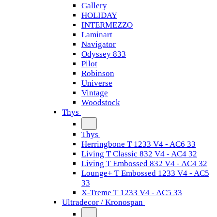
Gallery
HOLIDAY
INTERMEZZO
Laminart
Navigator
Odyssey 833
Pilot
Robinson
Universe
Vintage
Woodstock
Thys
Thys
Herringbone T 1233 V4 - AC6 33
Living T Classic 832 V4 - AC4 32
Living T Embossed 832 V4 - AC4 32
Lounge+ T Embossed 1233 V4 - AC5
33
X-Treme T 1233 V4 - AC5 33
Ultradecor / Kronospan