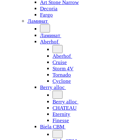
Art Stone Narrow
Decoria
Fargo
Ламинат
Ламинат
Aberhof
Aberhof
Cruise
Storm 4V
Tornado
Сyclone
Berry alloc
Berry alloc
CHATEAU
Eternity
Finesse
Biela CBM