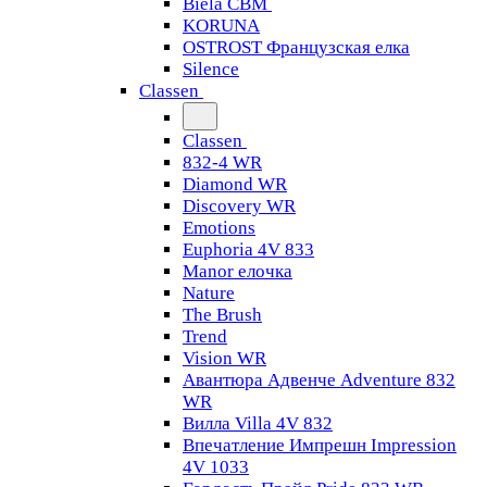
Biela CBM
KORUNA
OSTROST Французская елка
Silence
Classen
Classen
832-4 WR
Diamond WR
Discovery WR
Emotions
Euphoria 4V 833
Manor елочка
Nature
The Brush
Trend
Vision WR
Авантюра Адвенче Adventure 832
WR
Вилла Villa 4V 832
Впечатление Импрешн Impression
4V 1033