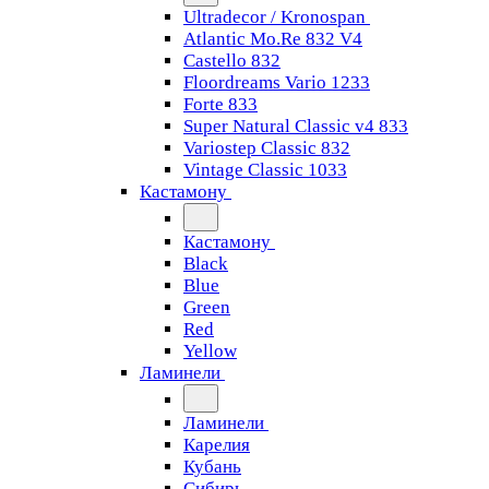
Ultradecor / Kronospan
Atlantic Mo.Re 832 V4
Castello 832
Floordreams Vario 1233
Forte 833
Super Natural Classic v4 833
Variostep Classic 832
Vintage Classic 1033
Кастамону
Кастамону
Black
Blue
Green
Red
Yellow
Ламинели
Ламинели
Карелия
Кубань
Сибирь