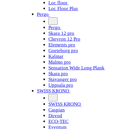
Loc floor
Loc Floor Plus
Pergo
Pergo
Skara 12 pro
Chevron 12 Pro
Elements pro
Goeteborg pro
Kalmar
Malmo pro
Sensation Wide Long Plank
Skara pro
Stavanger pro
Uppsala pro
SWISS KRONO
SWISS KRONO
Caspian
Dovod
ECO-TEC
Eventum