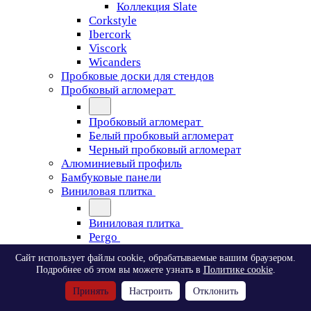
Коллекция Slate
Corkstyle
Ibercork
Viscork
Wicanders
Пробковые доски для стендов
Пробковый агломерат
Пробковый агломерат
Белый пробковый агломерат
Черный пробковый агломерат
Алюминиевый профиль
Бамбуковые панели
Виниловая плитка
Виниловая плитка
Pergo
Сайт использует файлы cookie, обрабатываемые вашим браузером.
Pergo
Подробнее об этом вы можете узнать в
Политике cookie
.
Classic Plank Optimum Glue
Принять
Настроить
Отклонить
Modern Plank Optimum Glue
Tile Optimum Glue