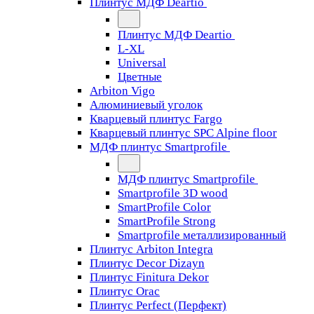
Плинтус МДФ Deartio
Плинтус МДФ Deartio
L-XL
Universal
Цветные
Arbiton Vigo
Алюминиевый уголок
Кварцевый плинтус Fargo
Кварцевый плинтус SPC Alpine floor
МДФ плинтус Smartprofile
МДФ плинтус Smartprofile
Smartprofile 3D wood
SmartProfile Color
SmartProfile Strong
Smartprofile металлизированный
Плинтус Arbiton Integra
Плинтус Decor Dizayn
Плинтус Finitura Dekor
Плинтус Orac
Плинтус Perfect (Перфект)