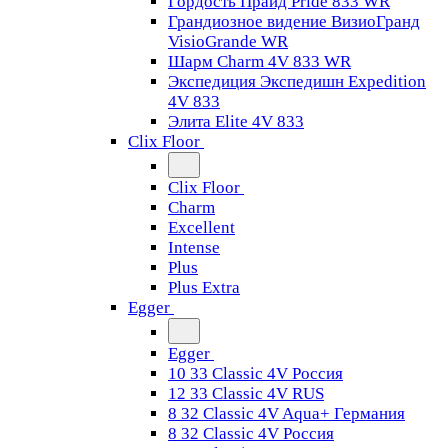
Гордость Прайд Pride 833 WR
Грандиозное видение ВизиоГранд
VisioGrande WR
Шарм Charm 4V 833 WR
Экспедиция Экспедишн Expedition
4V 833
Элита Elite 4V 833
Clix Floor
Clix Floor
Charm
Excellent
Intense
Plus
Plus Extra
Egger
Egger
10 33 Classic 4V Россия
12 33 Classic 4V RUS
8 32 Classic 4V Aqua+ Германия
8 32 Classic 4V Россия