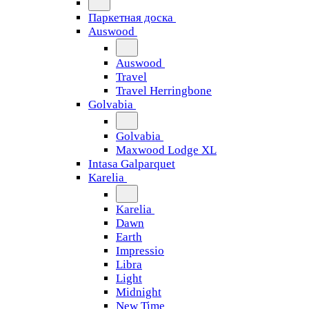
Паркетная доска
Auswood
Auswood
Travel
Travel Herringbone
Golvabia
Golvabia
Maxwood Lodge XL
Intasa Galparquet
Karelia
Karelia
Dawn
Earth
Impressio
Libra
Light
Midnight
New Time