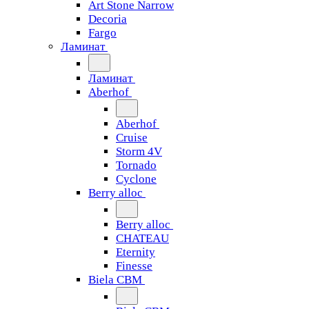
Art Stone Narrow
Decoria
Fargo
Ламинат
Ламинат
Aberhof
Aberhof
Cruise
Storm 4V
Tornado
Сyclone
Berry alloc
Berry alloc
CHATEAU
Eternity
Finesse
Biela CBM