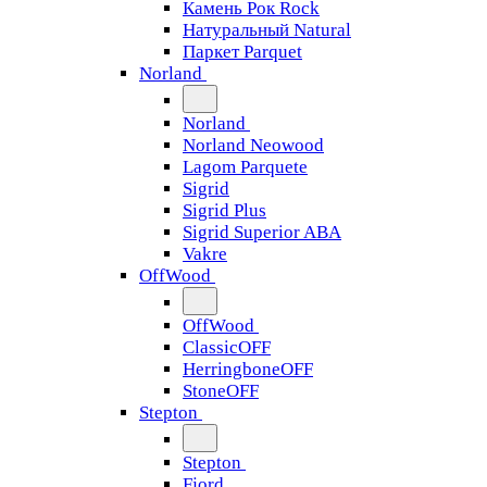
Камень Рок Rock
Натуральный Natural
Паркет Parquet
Norland
Norland
Norland Neowood
Lagom Parquete
Sigrid
Sigrid Plus
Sigrid Superior ABA
Vakre
OffWood
OffWood
ClassicOFF
HerringboneOFF
StoneOFF
Stepton
Stepton
Fjord