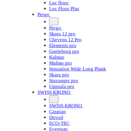
Loc floor
Loc Floor Plus
Pergo
Pergo
Skara 12 pro
Chevron 12 Pro
Elements pro
Goeteborg pro
Kalmar
Malmo pro
Sensation Wide Long Plank
Skara pro
Stavanger pro
Uppsala pro
SWISS KRONO
SWISS KRONO
Caspian
Dovod
ECO-TEC
Eventum