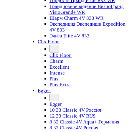
Гордость Прайд Pride 833 WR
Грандиозное видение ВизиоГранд
VisioGrande WR
Шарм Charm 4V 833 WR
Экспедиция Экспедишн Expedition
4V 833
Элита Elite 4V 833
Clix Floor
Clix Floor
Charm
Excellent
Intense
Plus
Plus Extra
Egger
Egger
10 33 Classic 4V Россия
12 33 Classic 4V RUS
8 32 Classic 4V Aqua+ Германия
8 32 Classic 4V Россия