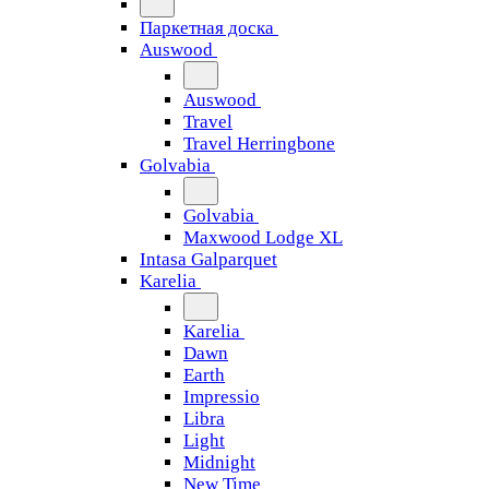
Паркетная доска
Auswood
Auswood
Travel
Travel Herringbone
Golvabia
Golvabia
Maxwood Lodge XL
Intasa Galparquet
Karelia
Karelia
Dawn
Earth
Impressio
Libra
Light
Midnight
New Time