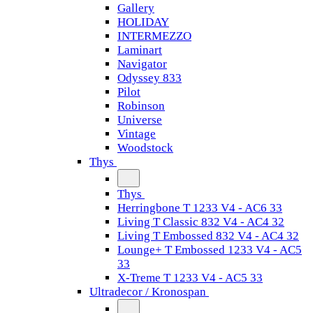
Gallery
HOLIDAY
INTERMEZZO
Laminart
Navigator
Odyssey 833
Pilot
Robinson
Universe
Vintage
Woodstock
Thys
Thys
Herringbone T 1233 V4 - AC6 33
Living T Classic 832 V4 - AC4 32
Living T Embossed 832 V4 - AC4 32
Lounge+ T Embossed 1233 V4 - AC5
33
X-Treme T 1233 V4 - AC5 33
Ultradecor / Kronospan