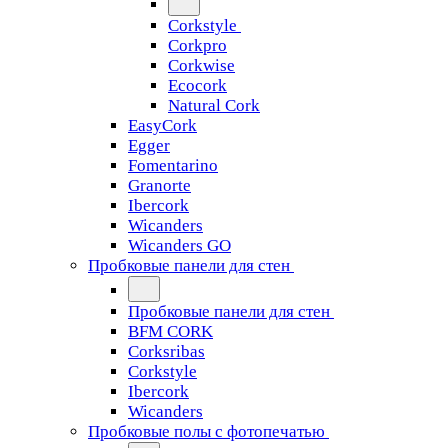
Corkstyle
Corkpro
Corkwise
Ecocork
Natural Cork
EasyCork
Egger
Fomentarino
Granorte
Ibercork
Wicanders
Wicanders GO
Пробковые панели для стен
Пробковые панели для стен
BFM CORK
Corksribas
Corkstyle
Ibercork
Wicanders
Пробковые полы с фотопечатью