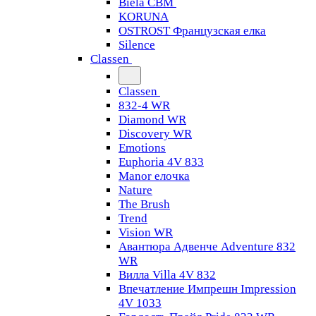
Biela CBM
KORUNA
OSTROST Французская елка
Silence
Classen
Classen
832-4 WR
Diamond WR
Discovery WR
Emotions
Euphoria 4V 833
Manor елочка
Nature
The Brush
Trend
Vision WR
Авантюра Адвенче Adventure 832
WR
Вилла Villa 4V 832
Впечатление Импрешн Impression
4V 1033