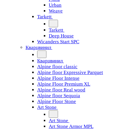
Urban
Weave
Tarkett
Tarkett
Deep House
Wicanders Start SPC
Кварцвинил
Кварцвинил
Alpine floor classic
Alpine floor Expressive Parquet
Alpine Floor Intense
Alpine Floor Premium XL
Alpine floor Real wood
Alpine floor Sequoia
Alpine Floor Stone
Art Stone
Art Stone
Art Stone Armor MPL