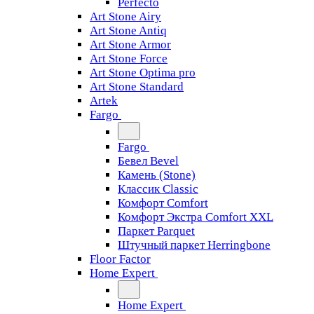
Perfecto
Art Stone Airy
Art Stone Antiq
Art Stone Armor
Art Stone Force
Art Stone Optima pro
Art Stone Standard
Artek
Fargo
Fargo
Бевел Bevel
Камень (Stone)
Классик Classic
Комфорт Comfort
Комфорт Экстра Comfort XXL
Паркет Parquet
Штучный паркет Herringbone
Floor Factor
Home Expert
Home Expert