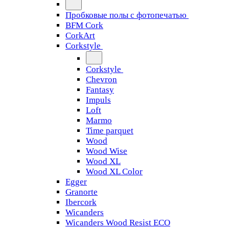
Пробковые полы с фотопечатью
BFM Cork
CorkArt
Corkstyle
Corkstyle
Chevron
Fantasy
Impuls
Loft
Marmo
Time parquet
Wood
Wood Wise
Wood XL
Wood XL Color
Egger
Granorte
Ibercork
Wicanders
Wicanders Wood Resist ECO