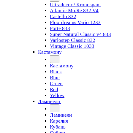
Ultradecor / Kronospan
Atlantic Mo.Re 832 V4
Castello 832
Floordreams Vario 1233
Forte 833
Super Natural Classic v4 833
Variostep Classic 832
Vintage Classic 1033
Кастамону
Кастамону
Black
Blue
Green
Red
Yellow
Ламинели
Ламинели
Карелия
Кубань
Сибирь