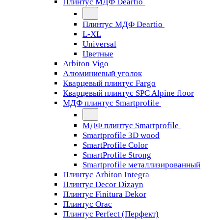
Плинтус МДФ Deartio
Плинтус МДФ Deartio
L-XL
Universal
Цветные
Arbiton Vigo
Алюминиевый уголок
Кварцевый плинтус Fargo
Кварцевый плинтус SPC Alpine floor
МДФ плинтус Smartprofile
МДФ плинтус Smartprofile
Smartprofile 3D wood
SmartProfile Color
SmartProfile Strong
Smartprofile металлизированный
Плинтус Arbiton Integra
Плинтус Decor Dizayn
Плинтус Finitura Dekor
Плинтус Orac
Плинтус Perfect (Перфект)