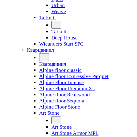
Urban
Weave
Tarkett
Tarkett
Deep House
Wicanders Start SPC
Кварцвинил
Кварцвинил
Alpine floor classic
Alpine floor Expressive Parquet
Alpine Floor Intense
Alpine Floor Premium XL
Alpine floor Real wood
Alpine floor Sequoia
Alpine Floor Stone
Art Stone
Art Stone
Art Stone Armor MPL