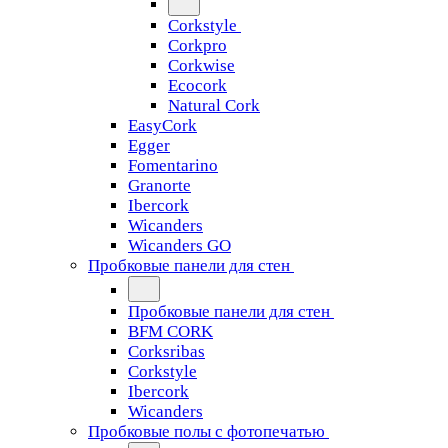
Corkstyle
Corkpro
Corkwise
Ecocork
Natural Cork
EasyCork
Egger
Fomentarino
Granorte
Ibercork
Wicanders
Wicanders GO
Пробковые панели для стен
Пробковые панели для стен
BFM CORK
Corksribas
Corkstyle
Ibercork
Wicanders
Пробковые полы с фотопечатью