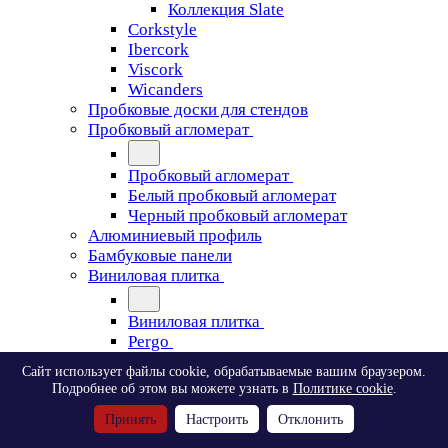
Коллекция Slate
Corkstyle
Ibercork
Viscork
Wicanders
Пробковые доски для стендов
Пробковый агломерат
Пробковый агломерат
Белый пробковый агломерат
Черный пробковый агломерат
Алюминиевый профиль
Бамбуковые панели
Виниловая плитка
Виниловая плитка
Pergo
Сайт использует файлы cookie, обрабатываемые вашим браузером.
Pergo
Подробнее об этом вы можете узнать в
Политике cookie
.
Classic Plank Optimum Glue
Принять
Настроить
Отклонить
Modern Plank Optimum Glue
Tile Optimum Glue