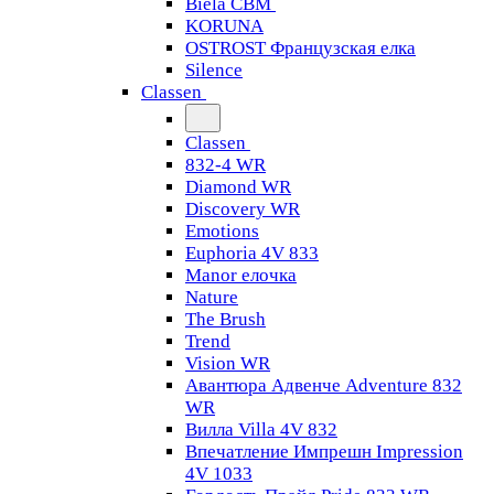
Biela CBM
KORUNA
OSTROST Французская елка
Silence
Classen
Classen
832-4 WR
Diamond WR
Discovery WR
Emotions
Euphoria 4V 833
Manor елочка
Nature
The Brush
Trend
Vision WR
Авантюра Адвенче Adventure 832
WR
Вилла Villa 4V 832
Впечатление Импрешн Impression
4V 1033