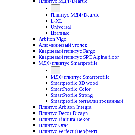
Плинтус МДФ Deartio
Плинтус МДФ Deartio
L-XL
Universal
Цветные
Arbiton Vigo
Алюминиевый уголок
Кварцевый плинтус Fargo
Кварцевый плинтус SPC Alpine floor
МДФ плинтус Smartprofile
МДФ плинтус Smartprofile
Smartprofile 3D wood
SmartProfile Color
SmartProfile Strong
Smartprofile металлизированный
Плинтус Arbiton Integra
Плинтус Decor Dizayn
Плинтус Finitura Dekor
Плинтус Orac
Плинтус Perfect (Перфект)