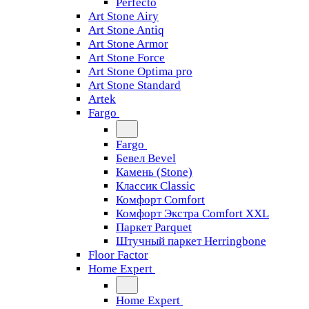
Perfecto
Art Stone Airy
Art Stone Antiq
Art Stone Armor
Art Stone Force
Art Stone Optima pro
Art Stone Standard
Artek
Fargo
Fargo
Бевел Bevel
Камень (Stone)
Классик Classic
Комфорт Comfort
Комфорт Экстра Comfort XXL
Паркет Parquet
Штучный паркет Herringbone
Floor Factor
Home Expert
Home Expert