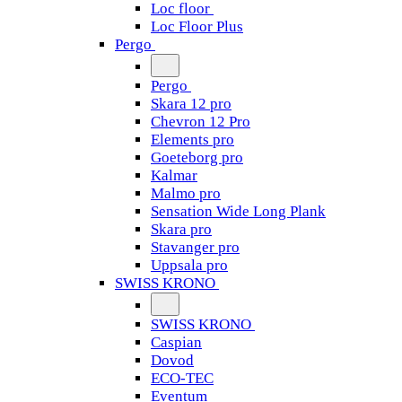
Loc floor
Loc Floor Plus
Pergo
Pergo
Skara 12 pro
Chevron 12 Pro
Elements pro
Goeteborg pro
Kalmar
Malmo pro
Sensation Wide Long Plank
Skara pro
Stavanger pro
Uppsala pro
SWISS KRONO
SWISS KRONO
Caspian
Dovod
ECO-TEC
Eventum