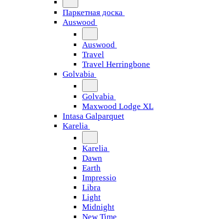
Паркетная доска
Auswood
Auswood
Travel
Travel Herringbone
Golvabia
Golvabia
Maxwood Lodge XL
Intasa Galparquet
Karelia
Karelia
Dawn
Earth
Impressio
Libra
Light
Midnight
New Time