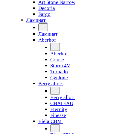
Art Stone Narrow
Decoria
Fargo
Ламинат
Ламинат
Aberhof
Aberhof
Cruise
Storm 4V
Tornado
Сyclone
Berry alloc
Berry alloc
CHATEAU
Eternity
Finesse
Biela CBM