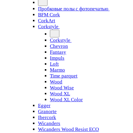
Пробковые полы с фотопечатью
BFM Cork
CorkArt
Corkstyle
Corkstyle
Chevron
Fantasy
Impuls
Loft
Marmo
Time parquet
Wood
Wood Wise
Wood XL
Wood XL Color
Egger
Granorte
Ibercork
Wicanders
Wicanders Wood Resist ECO