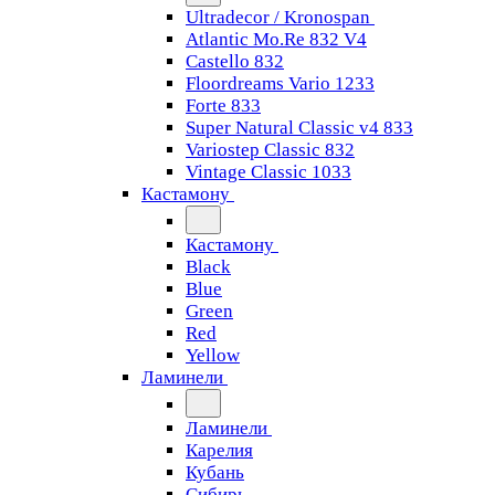
Ultradecor / Kronospan
Atlantic Mo.Re 832 V4
Castello 832
Floordreams Vario 1233
Forte 833
Super Natural Classic v4 833
Variostep Classic 832
Vintage Classic 1033
Кастамону
Кастамону
Black
Blue
Green
Red
Yellow
Ламинели
Ламинели
Карелия
Кубань
Сибирь