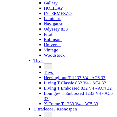
Gallery
HOLIDAY
INTERMEZZO
Laminart
Navigator
Odyssey 833
Pilot
Robinson
Universe
Vintage
Woodstock
Thys
Thys
Herringbone T 1233 V4 - AC6 33
Living T Classic 832 V4 - AC4 32
Living T Embossed 832 V4 - AC4 32
Lounge+ T Embossed 1233 V4 - AC5
33
X-Treme T 1233 V4 - AC5 33
Ultradecor / Kronospan