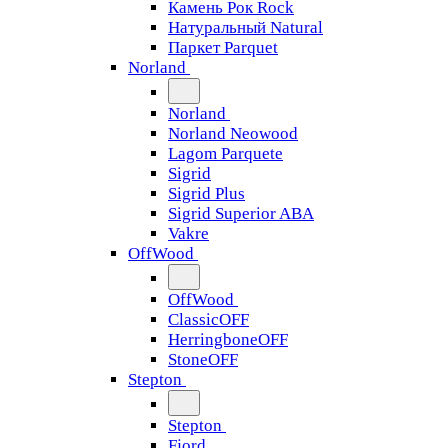
Камень Рок Rock
Натуральный Natural
Паркет Parquet
Norland
Norland
Norland Neowood
Lagom Parquete
Sigrid
Sigrid Plus
Sigrid Superior ABA
Vakre
OffWood
OffWood
ClassicOFF
HerringboneOFF
StoneOFF
Stepton
Stepton
Fjord