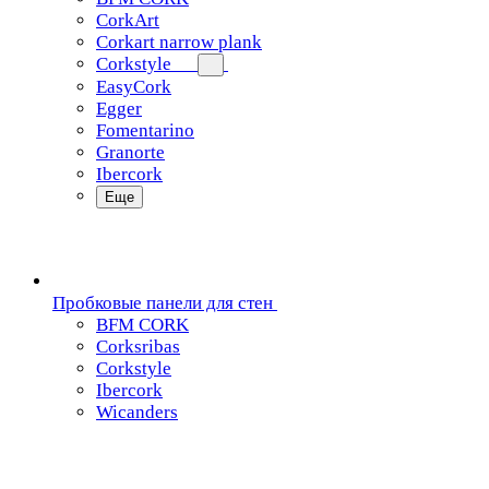
CorkArt
Corkart narrow plank
Corkstyle
EasyCork
Egger
Fomentarino
Granorte
Ibercork
Еще
Пробковые панели для стен
BFM CORK
Corksribas
Corkstyle
Ibercork
Wicanders