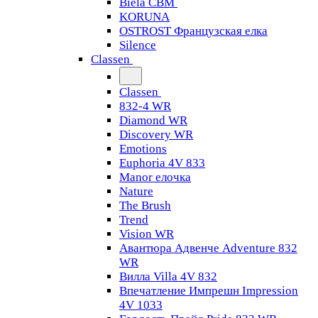
Biela CBM
KORUNA
OSTROST Французская елка
Silence
Classen
Classen
832-4 WR
Diamond WR
Discovery WR
Emotions
Euphoria 4V 833
Manor елочка
Nature
The Brush
Trend
Vision WR
Авантюра Адвенче Adventure 832
WR
Вилла Villa 4V 832
Впечатление Импрешн Impression
4V 1033