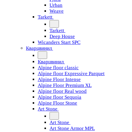
Urban
Weave
Tarkett
Tarkett
Deep House
Wicanders Start SPC
Кварцвинил
Кварцвинил
Alpine floor classic
Alpine floor Expressive Parquet
Alpine Floor Intense
Alpine Floor Premium XL
Alpine floor Real wood
Alpine floor Sequoia
Alpine Floor Stone
Art Stone
Art Stone
Art Stone Armor MPL