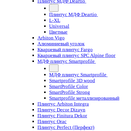
Плинтус МДФ Deartio
Плинтус МДФ Deartio
L-XL
Universal
Цветные
Arbiton Vigo
Алюминиевый уголок
Кварцевый плинтус Fargo
Кварцевый плинтус SPC Alpine floor
МДФ плинтус Smartprofile
МДФ плинтус Smartprofile
Smartprofile 3D wood
SmartProfile Color
SmartProfile Strong
Smartprofile металлизированный
Плинтус Arbiton Integra
Плинтус Decor Dizayn
Плинтус Finitura Dekor
Плинтус Orac
Плинтус Perfect (Перфект)