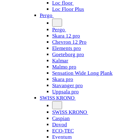
Loc floor
Loc Floor Plus
Pergo
Pergo
Skara 12 pro
Chevron 12 Pro
Elements pro
Goeteborg pro
Kalmar
Malmo pro
Sensation Wide Long Plank
Skara pro
Stavanger pro
Uppsala pro
SWISS KRONO
SWISS KRONO
Caspian
Dovod
ECO-TEC
Eventum