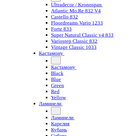
Ultradecor / Kronospan
Atlantic Mo.Re 832 V4
Castello 832
Floordreams Vario 1233
Forte 833
Super Natural Classic v4 833
Variostep Classic 832
Vintage Classic 1033
Кастамону
Кастамону
Black
Blue
Green
Red
Yellow
Ламинели
Ламинели
Карелия
Кубань
Сибирь