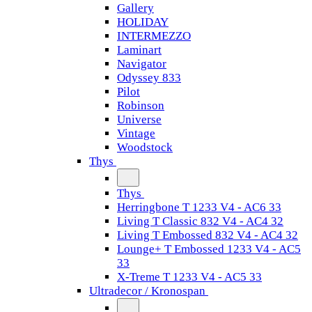
Gallery
HOLIDAY
INTERMEZZO
Laminart
Navigator
Odyssey 833
Pilot
Robinson
Universe
Vintage
Woodstock
Thys
Thys
Herringbone T 1233 V4 - AC6 33
Living T Classic 832 V4 - AC4 32
Living T Embossed 832 V4 - AC4 32
Lounge+ T Embossed 1233 V4 - AC5
33
X-Treme T 1233 V4 - AC5 33
Ultradecor / Kronospan