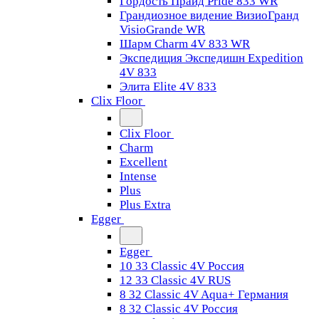
Гордость Прайд Pride 833 WR
Грандиозное видение ВизиоГранд
VisioGrande WR
Шарм Charm 4V 833 WR
Экспедиция Экспедишн Expedition
4V 833
Элита Elite 4V 833
Clix Floor
Clix Floor
Charm
Excellent
Intense
Plus
Plus Extra
Egger
Egger
10 33 Classic 4V Россия
12 33 Classic 4V RUS
8 32 Classic 4V Aqua+ Германия
8 32 Classic 4V Россия