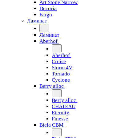
Art Stone Narrow
Decoria
Fargo
Ламинат
Ламинат
Aberhof
Aberhof
Cruise
Storm 4V
Tornado
Сyclone
Berry alloc
Berry alloc
CHATEAU
Eternity
Finesse
Biela CBM