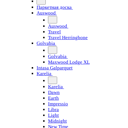
Паркетная доска
Auswood
Auswood
Travel
Travel Herringbone
Golvabia
Golvabia
Maxwood Lodge XL
Intasa Galparquet
Karelia
Karelia
Dawn
Earth
Impressio
Libra
Light
Midnight
New Time