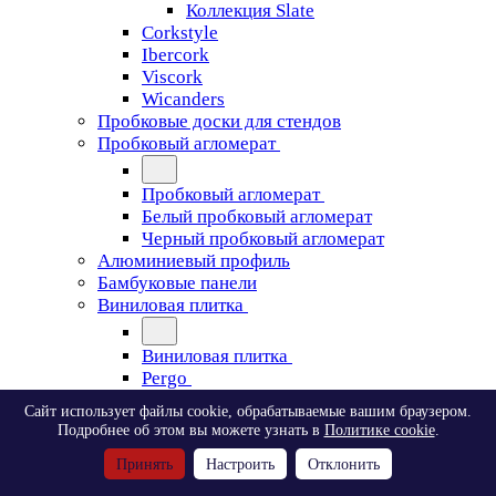
Коллекция Slate
Corkstyle
Ibercork
Viscork
Wicanders
Пробковые доски для стендов
Пробковый агломерат
Пробковый агломерат
Белый пробковый агломерат
Черный пробковый агломерат
Алюминиевый профиль
Бамбуковые панели
Виниловая плитка
Виниловая плитка
Pergo
Сайт использует файлы cookie, обрабатываемые вашим браузером.
Pergo
Подробнее об этом вы можете узнать в
Политике cookie
.
Classic Plank Optimum Glue
Принять
Настроить
Отклонить
Modern Plank Optimum Glue
Tile Optimum Glue