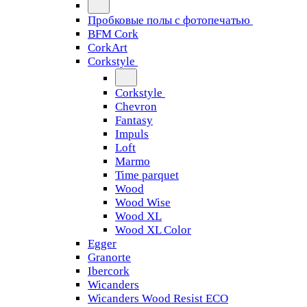
Пробковые полы с фотопечатью
BFM Cork
CorkArt
Corkstyle
Corkstyle
Chevron
Fantasy
Impuls
Loft
Marmo
Time parquet
Wood
Wood Wise
Wood XL
Wood XL Color
Egger
Granorte
Ibercork
Wicanders
Wicanders Wood Resist ECO