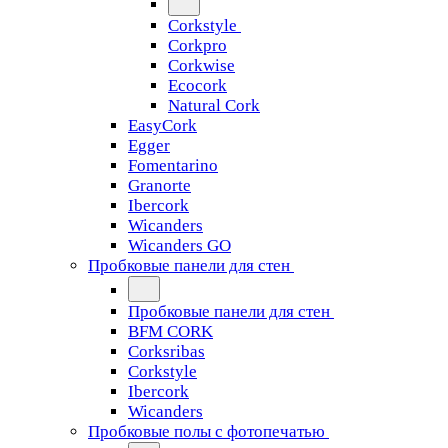
Corkstyle
Corkpro
Corkwise
Ecocork
Natural Cork
EasyCork
Egger
Fomentarino
Granorte
Ibercork
Wicanders
Wicanders GO
Пробковые панели для стен
Пробковые панели для стен
BFM CORK
Corksribas
Corkstyle
Ibercork
Wicanders
Пробковые полы с фотопечатью