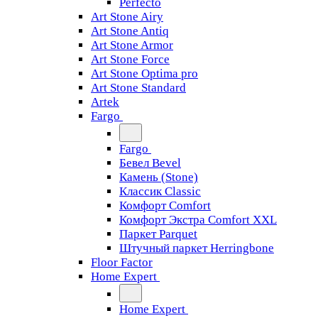
Perfecto
Art Stone Airy
Art Stone Antiq
Art Stone Armor
Art Stone Force
Art Stone Optima pro
Art Stone Standard
Artek
Fargo
Fargo
Бевел Bevel
Камень (Stone)
Классик Classic
Комфорт Comfort
Комфорт Экстра Comfort XXL
Паркет Parquet
Штучный паркет Herringbone
Floor Factor
Home Expert
Home Expert