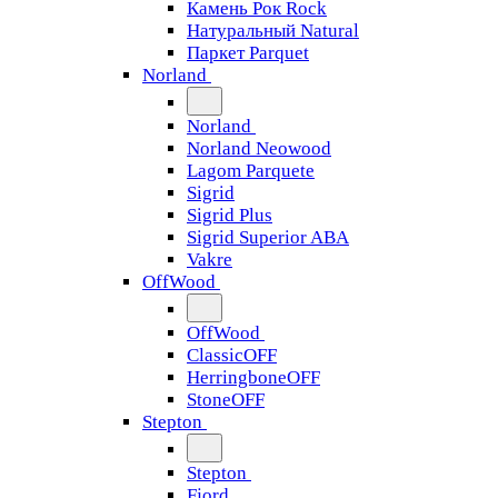
Камень Рок Rock
Натуральный Natural
Паркет Parquet
Norland
Norland
Norland Neowood
Lagom Parquete
Sigrid
Sigrid Plus
Sigrid Superior ABA
Vakre
OffWood
OffWood
ClassicOFF
HerringboneOFF
StoneOFF
Stepton
Stepton
Fjord