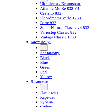
Ultradecor / Kronospan
Atlantic Mo.Re 832 V4
Castello 832
Floordreams Vario 1233
Forte 833
Super Natural Classic v4 833
Variostep Classic 832
Vintage Classic 1033
Кастамону
Кастамону
Black
Blue
Green
Red
Yellow
Ламинели
Ламинели
Карелия
Кубань
Сибирь