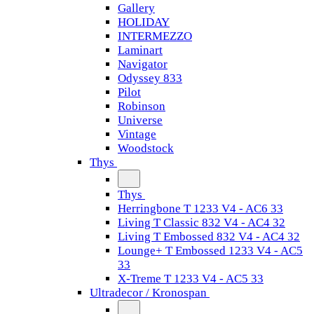
Gallery
HOLIDAY
INTERMEZZO
Laminart
Navigator
Odyssey 833
Pilot
Robinson
Universe
Vintage
Woodstock
Thys
Thys
Herringbone T 1233 V4 - AC6 33
Living T Classic 832 V4 - AC4 32
Living T Embossed 832 V4 - AC4 32
Lounge+ T Embossed 1233 V4 - AC5
33
X-Treme T 1233 V4 - AC5 33
Ultradecor / Kronospan