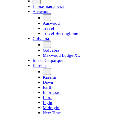
Паркетная доска
Auswood
Auswood
Travel
Travel Herringbone
Golvabia
Golvabia
Maxwood Lodge XL
Intasa Galparquet
Karelia
Karelia
Dawn
Earth
Impressio
Libra
Light
Midnight
New Time