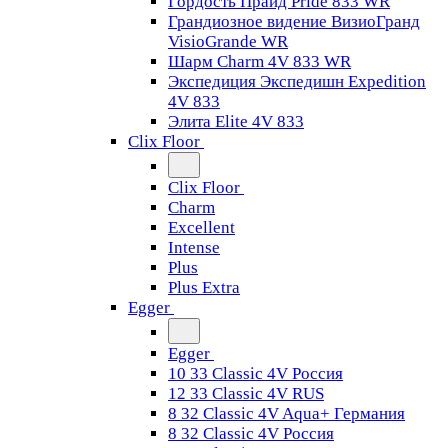
Гордость Прайд Pride 833 WR
Грандиозное видение ВизиоГранд
VisioGrande WR
Шарм Charm 4V 833 WR
Экспедиция Экспедишн Expedition
4V 833
Элита Elite 4V 833
Clix Floor
Clix Floor
Charm
Excellent
Intense
Plus
Plus Extra
Egger
Egger
10 33 Classic 4V Россия
12 33 Classic 4V RUS
8 32 Classic 4V Aqua+ Германия
8 32 Classic 4V Россия