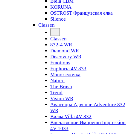
Biela CBM
KORUNA
OSTROST Французская елка
Silence
Classen
Classen
832-4 WR
Diamond WR
Discovery WR
Emotions
Euphoria 4V 833
Manor елочка
Nature
The Brush
Trend
Vision WR
Авантюра Адвенче Adventure 832
WR
Вилла Villa 4V 832
Впечатление Импрешн Impression
4V 1033