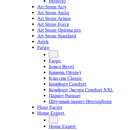
Perfecto
Art Stone Airy
Art Stone Antiq
Art Stone Armor
Art Stone Force
Art Stone Optima pro
Art Stone Standard
Artek
Fargo
Fargo
Бевел Bevel
Камень (Stone)
Классик Classic
Комфорт Comfort
Комфорт Экстра Comfort XXL
Паркет Parquet
Штучный паркет Herringbone
Floor Factor
Home Expert
Home Expert