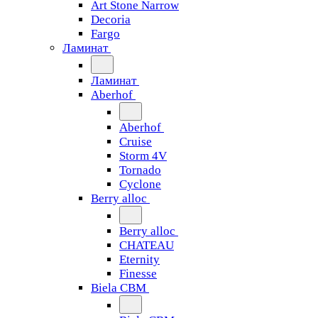
Art Stone Narrow
Decoria
Fargo
Ламинат
Ламинат
Aberhof
Aberhof
Cruise
Storm 4V
Tornado
Сyclone
Berry alloc
Berry alloc
CHATEAU
Eternity
Finesse
Biela CBM