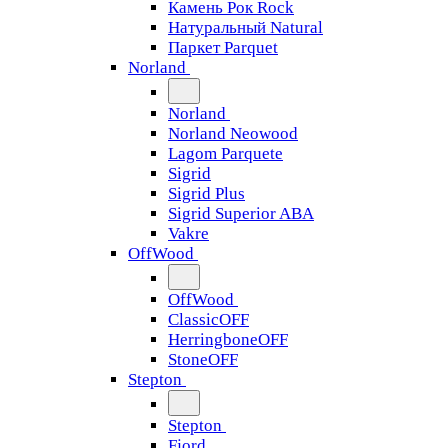
Камень Рок Rock
Натуральный Natural
Паркет Parquet
Norland
Norland
Norland Neowood
Lagom Parquete
Sigrid
Sigrid Plus
Sigrid Superior ABA
Vakre
OffWood
OffWood
ClassicOFF
HerringboneOFF
StoneOFF
Stepton
Stepton
Fjord