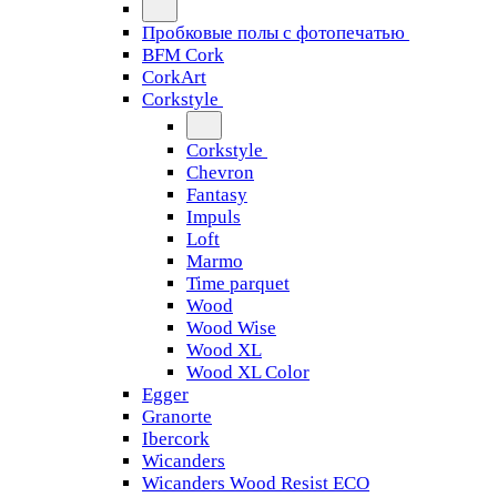
Пробковые полы с фотопечатью
BFM Cork
CorkArt
Corkstyle
Corkstyle
Chevron
Fantasy
Impuls
Loft
Marmo
Time parquet
Wood
Wood Wise
Wood XL
Wood XL Color
Egger
Granorte
Ibercork
Wicanders
Wicanders Wood Resist ECO