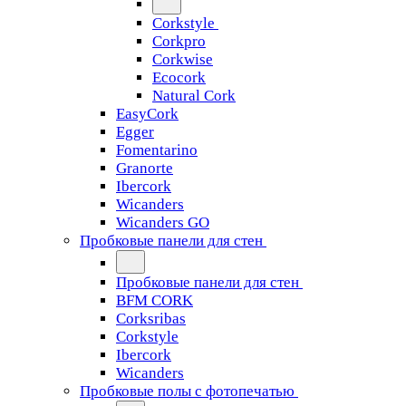
Corkstyle
Corkpro
Corkwise
Ecocork
Natural Cork
EasyCork
Egger
Fomentarino
Granorte
Ibercork
Wicanders
Wicanders GO
Пробковые панели для стен
Пробковые панели для стен
BFM CORK
Corksribas
Corkstyle
Ibercork
Wicanders
Пробковые полы с фотопечатью