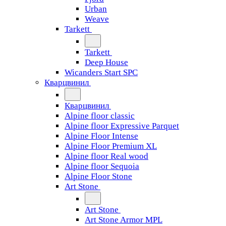
Urban
Weave
Tarkett
Tarkett
Deep House
Wicanders Start SPC
Кварцвинил
Кварцвинил
Alpine floor classic
Alpine floor Expressive Parquet
Alpine Floor Intense
Alpine Floor Premium XL
Alpine floor Real wood
Alpine floor Sequoia
Alpine Floor Stone
Art Stone
Art Stone
Art Stone Armor MPL