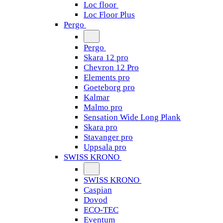
Loc floor
Loc Floor Plus
Pergo
Pergo
Skara 12 pro
Chevron 12 Pro
Elements pro
Goeteborg pro
Kalmar
Malmo pro
Sensation Wide Long Plank
Skara pro
Stavanger pro
Uppsala pro
SWISS KRONO
SWISS KRONO
Caspian
Dovod
ECO-TEC
Eventum