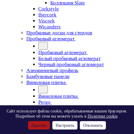
Коллекция Slate
Corkstyle
Ibercork
Viscork
Wicanders
Пробковые доски для стендов
Пробковый агломерат
Пробковый агломерат
Белый пробковый агломерат
Черный пробковый агломерат
Алюминиевый профиль
Бамбуковые панели
Виниловая плитка
Виниловая плитка
Pergo
Сайт использует файлы cookie, обрабатываемые вашим браузером.
Pergo
Подробнее об этом вы можете узнать в
Политике cookie
.
Classic Plank Optimum Glue
Принять
Настроить
Отклонить
Modern Plank Optimum Glue
Tile Optimum Glue