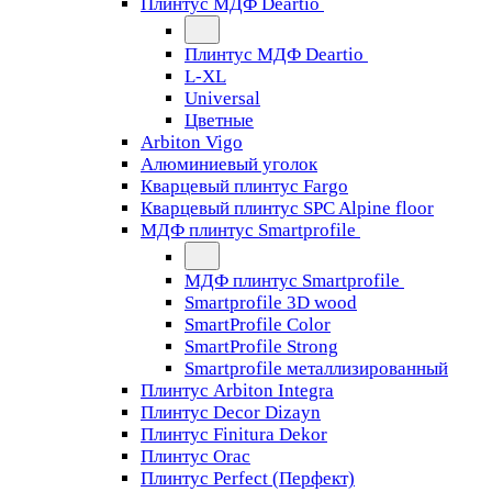
Плинтус МДФ Deartio
Плинтус МДФ Deartio
L-XL
Universal
Цветные
Arbiton Vigo
Алюминиевый уголок
Кварцевый плинтус Fargo
Кварцевый плинтус SPC Alpine floor
МДФ плинтус Smartprofile
МДФ плинтус Smartprofile
Smartprofile 3D wood
SmartProfile Color
SmartProfile Strong
Smartprofile металлизированный
Плинтус Arbiton Integra
Плинтус Decor Dizayn
Плинтус Finitura Dekor
Плинтус Orac
Плинтус Perfect (Перфект)