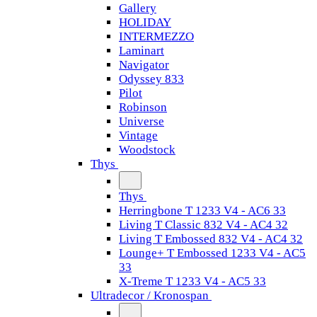
Gallery
HOLIDAY
INTERMEZZO
Laminart
Navigator
Odyssey 833
Pilot
Robinson
Universe
Vintage
Woodstock
Thys
Thys
Herringbone T 1233 V4 - AC6 33
Living T Classic 832 V4 - AC4 32
Living T Embossed 832 V4 - AC4 32
Lounge+ T Embossed 1233 V4 - AC5
33
X-Treme T 1233 V4 - AC5 33
Ultradecor / Kronospan