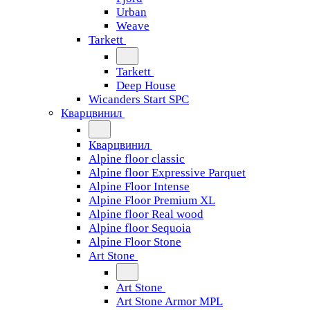
Urban
Weave
Tarkett
Tarkett
Deep House
Wicanders Start SPC
Кварцвинил
Кварцвинил
Alpine floor classic
Alpine floor Expressive Parquet
Alpine Floor Intense
Alpine Floor Premium XL
Alpine floor Real wood
Alpine floor Sequoia
Alpine Floor Stone
Art Stone
Art Stone
Art Stone Armor MPL