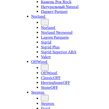
Камень Рок Rock
Натуральный Natural
Паркет Parquet
Norland
Norland
Norland Neowood
Lagom Parquete
Sigrid
Sigrid Plus
Sigrid Superior ABA
Vakre
OffWood
OffWood
ClassicOFF
HerringboneOFF
StoneOFF
Stepton
Stepton
Fjord