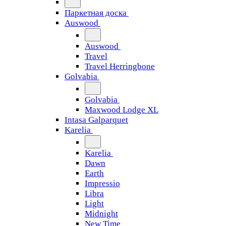
Паркетная доска
Auswood
Auswood
Travel
Travel Herringbone
Golvabia
Golvabia
Maxwood Lodge XL
Intasa Galparquet
Karelia
Karelia
Dawn
Earth
Impressio
Libra
Light
Midnight
New Time