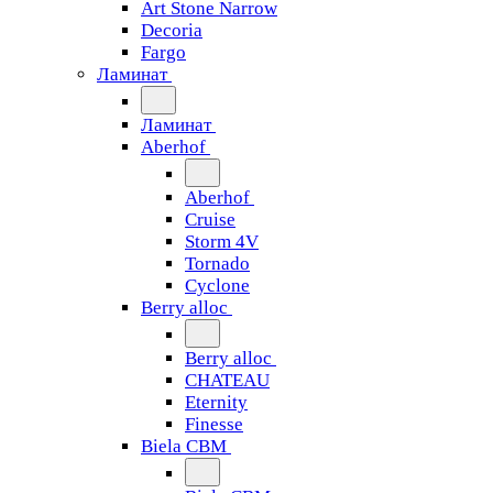
Art Stone Narrow
Decoria
Fargo
Ламинат
Ламинат
Aberhof
Aberhof
Cruise
Storm 4V
Tornado
Сyclone
Berry alloc
Berry alloc
CHATEAU
Eternity
Finesse
Biela CBM