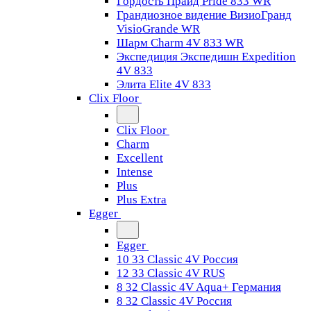
Гордость Прайд Pride 833 WR
Грандиозное видение ВизиоГранд
VisioGrande WR
Шарм Charm 4V 833 WR
Экспедиция Экспедишн Expedition
4V 833
Элита Elite 4V 833
Clix Floor
Clix Floor
Charm
Excellent
Intense
Plus
Plus Extra
Egger
Egger
10 33 Classic 4V Россия
12 33 Classic 4V RUS
8 32 Classic 4V Aqua+ Германия
8 32 Classic 4V Россия