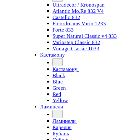
Ultradecor / Kronospan
Atlantic Mo.Re 832 V4
Castello 832
Floordreams Vario 1233
Forte 833
Super Natural Classic v4 833
Variostep Classic 832
Vintage Classic 1033
Кастамону
Кастамону
Black
Blue
Green
Red
Yellow
Ламинели
Ламинели
Карелия
Кубань
Сибирь