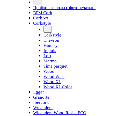
Пробковые полы с фотопечатью
BFM Cork
CorkArt
Corkstyle
Corkstyle
Chevron
Fantasy
Impuls
Loft
Marmo
Time parquet
Wood
Wood Wise
Wood XL
Wood XL Color
Egger
Granorte
Ibercork
Wicanders
Wicanders Wood Resist ECO