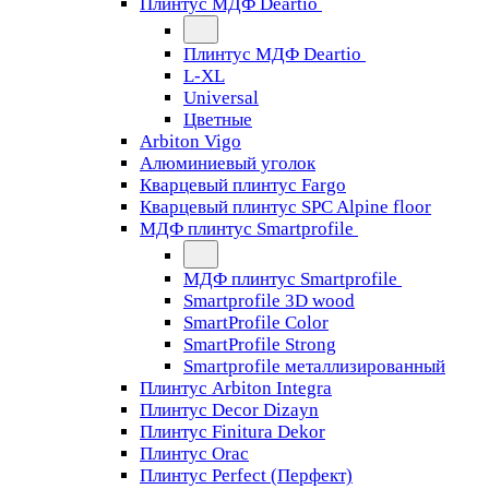
Плинтус МДФ Deartio
Плинтус МДФ Deartio
L-XL
Universal
Цветные
Arbiton Vigo
Алюминиевый уголок
Кварцевый плинтус Fargo
Кварцевый плинтус SPC Alpine floor
МДФ плинтус Smartprofile
МДФ плинтус Smartprofile
Smartprofile 3D wood
SmartProfile Color
SmartProfile Strong
Smartprofile металлизированный
Плинтус Arbiton Integra
Плинтус Decor Dizayn
Плинтус Finitura Dekor
Плинтус Orac
Плинтус Perfect (Перфект)