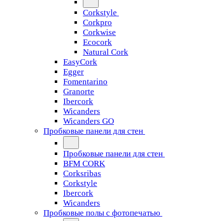
Corkstyle
Corkpro
Corkwise
Ecocork
Natural Cork
EasyCork
Egger
Fomentarino
Granorte
Ibercork
Wicanders
Wicanders GO
Пробковые панели для стен
Пробковые панели для стен
BFM CORK
Corksribas
Corkstyle
Ibercork
Wicanders
Пробковые полы с фотопечатью