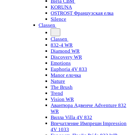
Biela CBM
KORUNA
OSTROST Французская елка
Silence
Classen
Classen
832-4 WR
Diamond WR
Discovery WR
Emotions
Euphoria 4V 833
Manor елочка
Nature
The Brush
Trend
Vision WR
Авантюра Адвенче Adventure 832
WR
Вилла Villa 4V 832
Впечатление Импрешн Impression
4V 1033