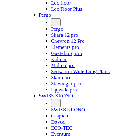
Loc floor
Loc Floor Plus
Pergo
Pergo
Skara 12 pro
Chevron 12 Pro
Elements pro
Goeteborg pro
Kalmar
Malmo pro
Sensation Wide Long Plank
Skara pro
Stavanger pro
Uppsala pro
SWISS KRONO
SWISS KRONO
Caspian
Dovod
ECO-TEC
Eventum