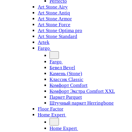
Perfecto
Art Stone Airy
Art Stone Antiq
Art Stone Armor
Art Stone Force
Art Stone Optima pro
Art Stone Standard
Artek
Fargo
Fargo
Бевел Bevel
Камень (Stone)
Классик Classic
Комфорт Comfort
Комфорт Экстра Comfort XXL
Паркет Parquet
Штучный паркет Herringbone
Floor Factor
Home Expert
Home Expert