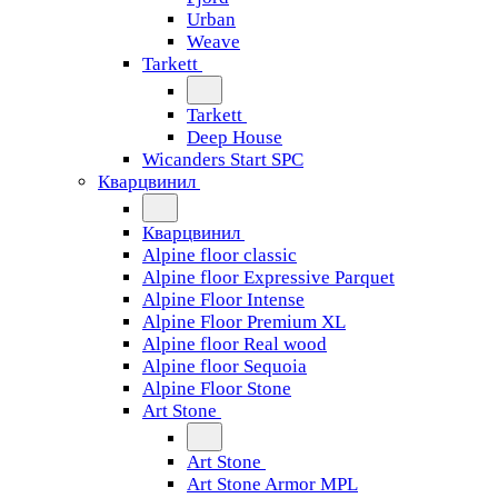
Urban
Weave
Tarkett
Tarkett
Deep House
Wicanders Start SPC
Кварцвинил
Кварцвинил
Alpine floor classic
Alpine floor Expressive Parquet
Alpine Floor Intense
Alpine Floor Premium XL
Alpine floor Real wood
Alpine floor Sequoia
Alpine Floor Stone
Art Stone
Art Stone
Art Stone Armor MPL