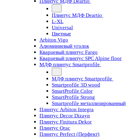
Плинтус МДФ Deartio
Плинтус МДФ Deartio
L-XL
Universal
Цветные
Arbiton Vigo
Алюминиевый уголок
Кварцевый плинтус Fargo
Кварцевый плинтус SPC Alpine floor
МДФ плинтус Smartprofile
МДФ плинтус Smartprofile
Smartprofile 3D wood
SmartProfile Color
SmartProfile Strong
Smartprofile металлизированный
Плинтус Arbiton Integra
Плинтус Decor Dizayn
Плинтус Finitura Dekor
Плинтус Orac
Плинтус Perfect (Перфект)