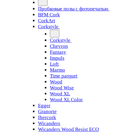
Пробковые полы с фотопечатью
BFM Cork
CorkArt
Corkstyle
Corkstyle
Chevron
Fantasy
Impuls
Loft
Marmo
Time parquet
Wood
Wood Wise
Wood XL
Wood XL Color
Egger
Granorte
Ibercork
Wicanders
Wicanders Wood Resist ECO