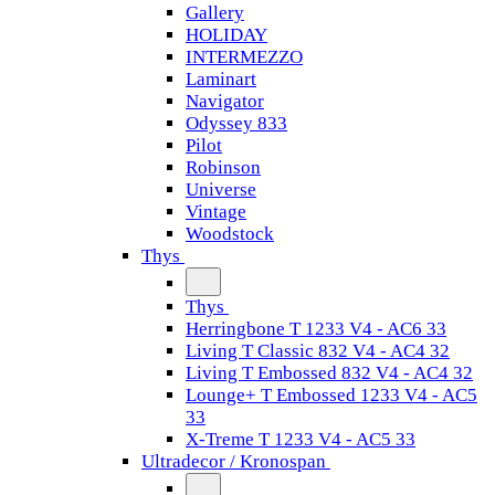
Gallery
HOLIDAY
INTERMEZZO
Laminart
Navigator
Odyssey 833
Pilot
Robinson
Universe
Vintage
Woodstock
Thys
Thys
Herringbone T 1233 V4 - AC6 33
Living T Classic 832 V4 - AC4 32
Living T Embossed 832 V4 - AC4 32
Lounge+ T Embossed 1233 V4 - AC5
33
X-Treme T 1233 V4 - AC5 33
Ultradecor / Kronospan