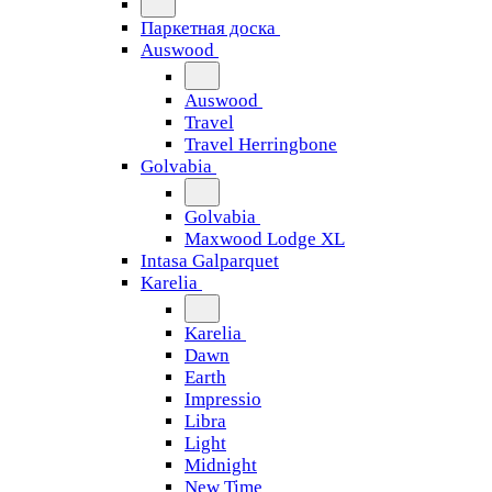
Паркетная доска
Auswood
Auswood
Travel
Travel Herringbone
Golvabia
Golvabia
Maxwood Lodge XL
Intasa Galparquet
Karelia
Karelia
Dawn
Earth
Impressio
Libra
Light
Midnight
New Time