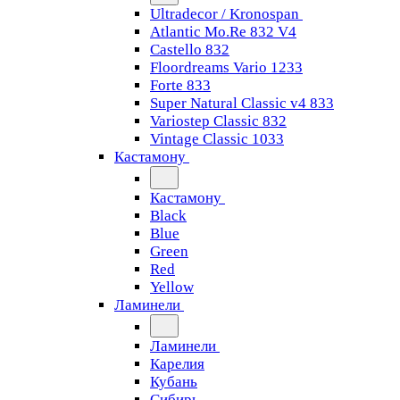
Ultradecor / Kronospan
Atlantic Mo.Re 832 V4
Castello 832
Floordreams Vario 1233
Forte 833
Super Natural Classic v4 833
Variostep Classic 832
Vintage Classic 1033
Кастамону
Кастамону
Black
Blue
Green
Red
Yellow
Ламинели
Ламинели
Карелия
Кубань
Сибирь