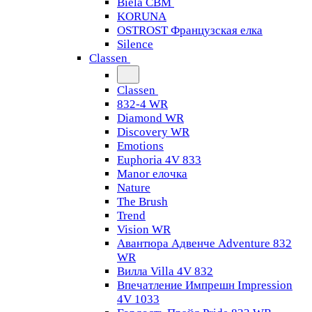
Biela CBM
KORUNA
OSTROST Французская елка
Silence
Classen
Classen
832-4 WR
Diamond WR
Discovery WR
Emotions
Euphoria 4V 833
Manor елочка
Nature
The Brush
Trend
Vision WR
Авантюра Адвенче Adventure 832
WR
Вилла Villa 4V 832
Впечатление Импрешн Impression
4V 1033