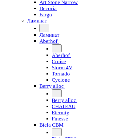
Art Stone Narrow
Decoria
Fargo
Ламинат
Ламинат
Aberhof
Aberhof
Cruise
Storm 4V
Tornado
Сyclone
Berry alloc
Berry alloc
CHATEAU
Eternity
Finesse
Biela CBM