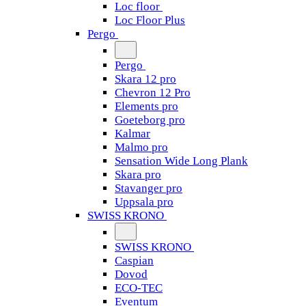
Loc floor
Loc Floor Plus
Pergo
Pergo
Skara 12 pro
Chevron 12 Pro
Elements pro
Goeteborg pro
Kalmar
Malmo pro
Sensation Wide Long Plank
Skara pro
Stavanger pro
Uppsala pro
SWISS KRONO
SWISS KRONO
Caspian
Dovod
ECO-TEC
Eventum