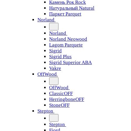
Камень Рок Rock
Натуральный Natural
Паркет Parquet
Norland
Norland
Norland Neowood
Lagom Parquete
Sigrid
Sigrid Plus
Sigrid Superior ABA
Vakre
OffWood
OffWood
ClassicOFF
HerringboneOFF
StoneOFF
Stepton
Stepton
Fjord