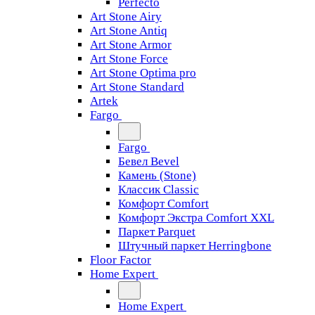
Perfecto
Art Stone Airy
Art Stone Antiq
Art Stone Armor
Art Stone Force
Art Stone Optima pro
Art Stone Standard
Artek
Fargo
Fargo
Бевел Bevel
Камень (Stone)
Классик Classic
Комфорт Comfort
Комфорт Экстра Comfort XXL
Паркет Parquet
Штучный паркет Herringbone
Floor Factor
Home Expert
Home Expert