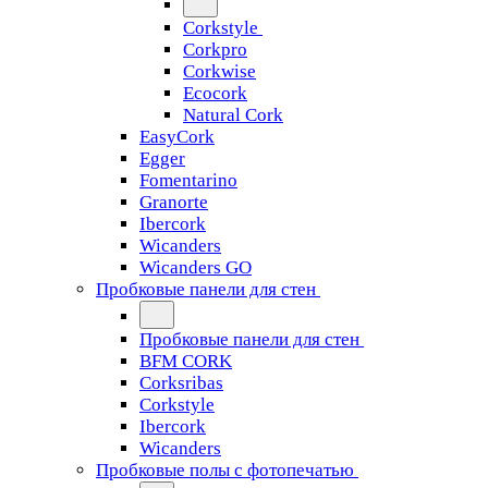
Corkstyle
Corkpro
Corkwise
Ecocork
Natural Cork
EasyCork
Egger
Fomentarino
Granorte
Ibercork
Wicanders
Wicanders GO
Пробковые панели для стен
Пробковые панели для стен
BFM CORK
Corksribas
Corkstyle
Ibercork
Wicanders
Пробковые полы с фотопечатью