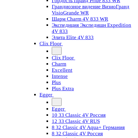
Гордость Прайд Pride 833 WR
Грандиозное видение ВизиоГранд
VisioGrande WR
Шарм Charm 4V 833 WR
Экспедиция Экспедишн Expedition
4V 833
Элита Elite 4V 833
Clix Floor
Clix Floor
Charm
Excellent
Intense
Plus
Plus Extra
Egger
Egger
10 33 Classic 4V Россия
12 33 Classic 4V RUS
8 32 Classic 4V Aqua+ Германия
8 32 Classic 4V Россия