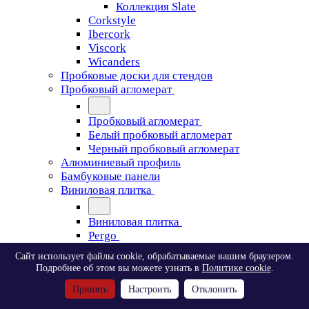
Коллекция Slate
Corkstyle
Ibercork
Viscork
Wicanders
Пробковые доски для стендов
Пробковый агломерат
Пробковый агломерат
Белый пробковый агломерат
Черный пробковый агломерат
Алюминиевый профиль
Бамбуковые панели
Виниловая плитка
Виниловая плитка
Pergo
Сайт использует файлы cookie, обрабатываемые вашим браузером.
Pergo
Подробнее об этом вы можете узнать в
Политике cookie
.
Classic Plank Optimum Glue
Принять
Настроить
Отклонить
Modern Plank Optimum Glue
Tile Optimum Glue