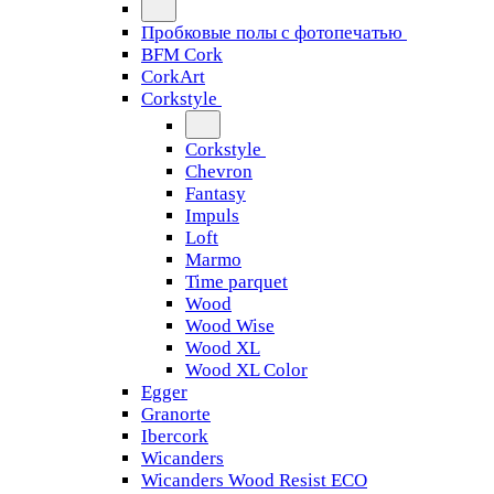
Пробковые полы с фотопечатью
BFM Cork
CorkArt
Corkstyle
Corkstyle
Chevron
Fantasy
Impuls
Loft
Marmo
Time parquet
Wood
Wood Wise
Wood XL
Wood XL Color
Egger
Granorte
Ibercork
Wicanders
Wicanders Wood Resist ECO