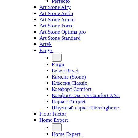
Perfecto
Art Stone Airy
Art Stone Antiq
Art Stone Armor
Art Stone Force
Art Stone Optima pro
Art Stone Standard
Artek
Fargo
Fargo
Бевел Bevel
Камень (Stone)
Классик Classic
Комфорт Comfort
Комфорт Экстра Comfort XXL
Паркет Parquet
Штучный паркет Herringbone
Floor Factor
Home Expert
Home Expert