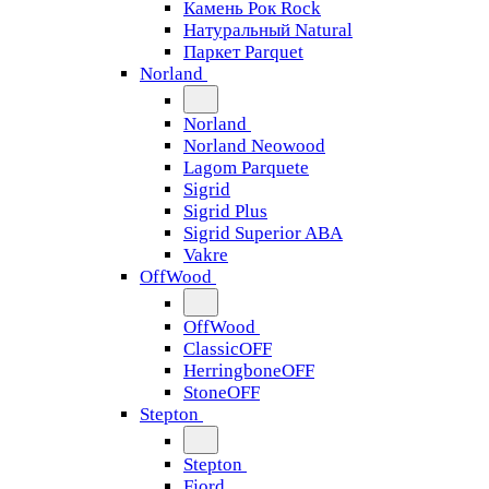
Камень Рок Rock
Натуральный Natural
Паркет Parquet
Norland
Norland
Norland Neowood
Lagom Parquete
Sigrid
Sigrid Plus
Sigrid Superior ABA
Vakre
OffWood
OffWood
ClassicOFF
HerringboneOFF
StoneOFF
Stepton
Stepton
Fjord