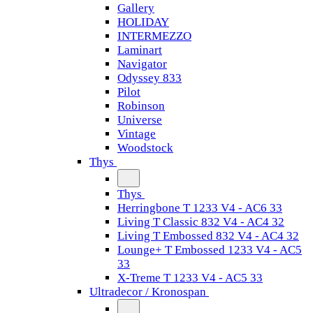
Gallery
HOLIDAY
INTERMEZZO
Laminart
Navigator
Odyssey 833
Pilot
Robinson
Universe
Vintage
Woodstock
Thys
Thys
Herringbone T 1233 V4 - AC6 33
Living T Classic 832 V4 - AC4 32
Living T Embossed 832 V4 - AC4 32
Lounge+ T Embossed 1233 V4 - AC5
33
X-Treme T 1233 V4 - AC5 33
Ultradecor / Kronospan