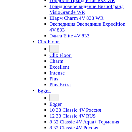
Гордость Прайд Pride 833 WR
Грандиозное видение ВизиоГранд
VisioGrande WR
Шарм Charm 4V 833 WR
Экспедиция Экспедишн Expedition
4V 833
Элита Elite 4V 833
Clix Floor
Clix Floor
Charm
Excellent
Intense
Plus
Plus Extra
Egger
Egger
10 33 Classic 4V Россия
12 33 Classic 4V RUS
8 32 Classic 4V Aqua+ Германия
8 32 Classic 4V Россия