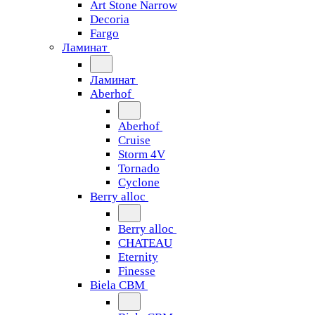
Art Stone Narrow
Decoria
Fargo
Ламинат
Ламинат
Aberhof
Aberhof
Cruise
Storm 4V
Tornado
Сyclone
Berry alloc
Berry alloc
CHATEAU
Eternity
Finesse
Biela CBM