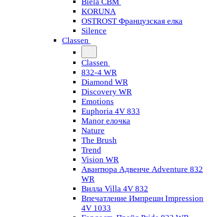
Biela CBM
KORUNA
OSTROST Французская елка
Silence
Classen
Classen
832-4 WR
Diamond WR
Discovery WR
Emotions
Euphoria 4V 833
Manor елочка
Nature
The Brush
Trend
Vision WR
Авантюра Адвенче Adventure 832
WR
Вилла Villa 4V 832
Впечатление Импрешн Impression
4V 1033