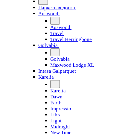
Паркетная доска
Auswood
Auswood
Travel
Travel Herringbone
Golvabia
Golvabia
Maxwood Lodge XL
Intasa Galparquet
Karelia
Karelia
Dawn
Earth
Impressio
Libra
Light
Midnight
New Time