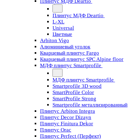
Плинтус МДФ Deartio
Плинтус МДФ Deartio
L-XL
Universal
Цветные
Arbiton Vigo
Алюминиевый уголок
Кварцевый плинтус Fargo
Кварцевый плинтус SPC Alpine floor
МДФ плинтус Smartprofile
МДФ плинтус Smartprofile
Smartprofile 3D wood
SmartProfile Color
SmartProfile Strong
Smartprofile металлизированный
Плинтус Arbiton Integra
Плинтус Decor Dizayn
Плинтус Finitura Dekor
Плинтус Orac
Плинтус Perfect (Перфект)