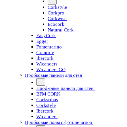
Corkstyle
Corkpro
Corkwise
Ecocork
Natural Cork
EasyCork
Egger
Fomentarino
Granorte
Ibercork
Wicanders
Wicanders GO
Пробковые панели для стен
Пробковые панели для стен
BFM CORK
Corksribas
Corkstyle
Ibercork
Wicanders
Пробковые полы с фотопечатью