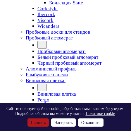
Коллекция Slate
Corkstyle
Ibercork
Viscork
Wicanders
Пробковые доски для стендов
Пробковый агломерат
Пробковый агломерат
Белый пробковый агломерат
Черный пробковый агломерат
Алюминиевый профиль
Бамбуковые панели
Виниловая плитка
Виниловая плитка
Pergo
Сайт использует файлы cookie, обрабатываемые вашим браузером.
Pergo
Подробнее об этом вы можете узнать в
Политике cookie
.
Classic Plank Optimum Glue
Принять
Настроить
Отклонить
Modern Plank Optimum Glue
Tile Optimum Glue