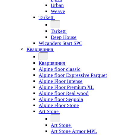
Urban
Weave
Tarkett
Tarkett
Deep House
Wicanders Start SPC
Кварцвинил
Кварцвинил
Alpine floor classic
Alpine floor Expressive Parquet
Alpine Floor Intense
Alpine Floor Premium XL
Alpine floor Real wood
Alpine floor Sequoia
Alpine Floor Stone
Art Stone
Art Stone
Art Stone Armor MPL