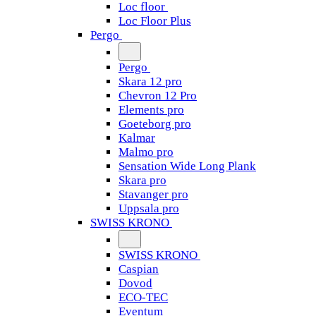
Loc floor
Loc Floor Plus
Pergo
Pergo
Skara 12 pro
Chevron 12 Pro
Elements pro
Goeteborg pro
Kalmar
Malmo pro
Sensation Wide Long Plank
Skara pro
Stavanger pro
Uppsala pro
SWISS KRONO
SWISS KRONO
Caspian
Dovod
ECO-TEC
Eventum