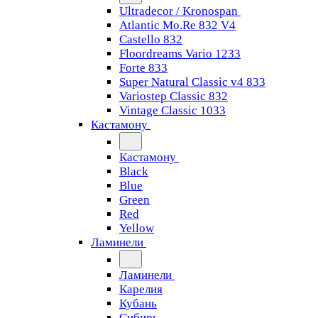
Ultradecor / Kronospan
Atlantic Mo.Re 832 V4
Castello 832
Floordreams Vario 1233
Forte 833
Super Natural Classic v4 833
Variostep Classic 832
Vintage Classic 1033
Кастамону
Кастамону
Black
Blue
Green
Red
Yellow
Ламинели
Ламинели
Карелия
Кубань
Сибирь