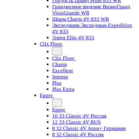
Гордость Прайд Pride 833 WR
Грандиозное видение ВизиоГранд
VisioGrande WR
Шарм Charm 4V 833 WR
Экспедиция Экспедишн Expedition
4V 833
Элита Elite 4V 833
Clix Floor
Clix Floor
Charm
Excellent
Intense
Plus
Plus Extra
Egger
Egger
10 33 Classic 4V Россия
12 33 Classic 4V RUS
8 32 Classic 4V Aqua+ Германия
8 32 Classic 4V Россия