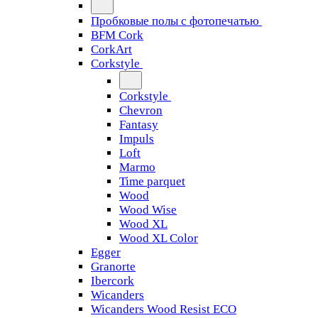
Пробковые полы с фотопечатью
BFM Cork
CorkArt
Corkstyle
Corkstyle
Chevron
Fantasy
Impuls
Loft
Marmo
Time parquet
Wood
Wood Wise
Wood XL
Wood XL Color
Egger
Granorte
Ibercork
Wicanders
Wicanders Wood Resist ECO