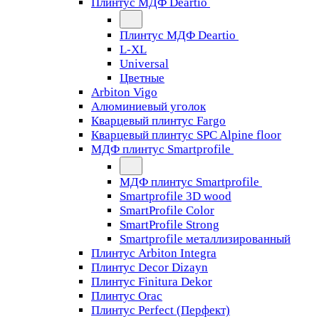
Плинтус МДФ Deartio
Плинтус МДФ Deartio
L-XL
Universal
Цветные
Arbiton Vigo
Алюминиевый уголок
Кварцевый плинтус Fargo
Кварцевый плинтус SPC Alpine floor
МДФ плинтус Smartprofile
МДФ плинтус Smartprofile
Smartprofile 3D wood
SmartProfile Color
SmartProfile Strong
Smartprofile металлизированный
Плинтус Arbiton Integra
Плинтус Decor Dizayn
Плинтус Finitura Dekor
Плинтус Orac
Плинтус Perfect (Перфект)