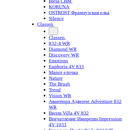
Biela CBM
KORUNA
OSTROST Французская елка
Silence
Classen
Classen
832-4 WR
Diamond WR
Discovery WR
Emotions
Euphoria 4V 833
Manor елочка
Nature
The Brush
Trend
Vision WR
Авантюра Адвенче Adventure 832
WR
Вилла Villa 4V 832
Впечатление Импрешн Impression
4V 1033