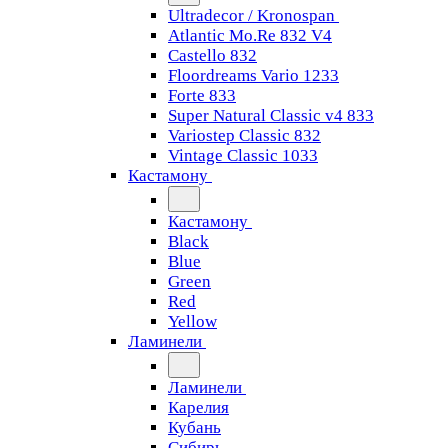
Ultradecor / Kronospan
Atlantic Mo.Re 832 V4
Castello 832
Floordreams Vario 1233
Forte 833
Super Natural Classic v4 833
Variostep Classic 832
Vintage Classic 1033
Кастамону
Кастамону
Black
Blue
Green
Red
Yellow
Ламинели
Ламинели
Карелия
Кубань
Сибирь