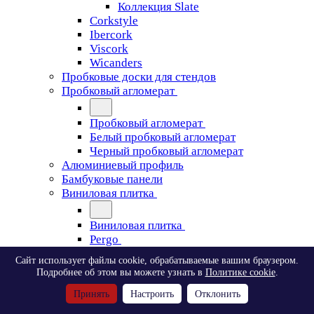
Коллекция Slate
Corkstyle
Ibercork
Viscork
Wicanders
Пробковые доски для стендов
Пробковый агломерат
Пробковый агломерат
Белый пробковый агломерат
Черный пробковый агломерат
Алюминиевый профиль
Бамбуковые панели
Виниловая плитка
Виниловая плитка
Pergo
Сайт использует файлы cookie, обрабатываемые вашим браузером.
Pergo
Подробнее об этом вы можете узнать в
Политике cookie
.
Classic Plank Optimum Glue
Принять
Настроить
Отклонить
Modern Plank Optimum Glue
Tile Optimum Glue