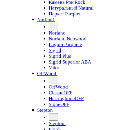
Камень Рок Rock
Натуральный Natural
Паркет Parquet
Norland
Norland
Norland Neowood
Lagom Parquete
Sigrid
Sigrid Plus
Sigrid Superior ABA
Vakre
OffWood
OffWood
ClassicOFF
HerringboneOFF
StoneOFF
Stepton
Stepton
Fjord