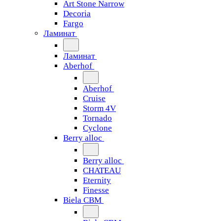
Art Stone Narrow
Decoria
Fargo
Ламинат
Ламинат
Aberhof
Aberhof
Cruise
Storm 4V
Tornado
Сyclone
Berry alloc
Berry alloc
CHATEAU
Eternity
Finesse
Biela CBM