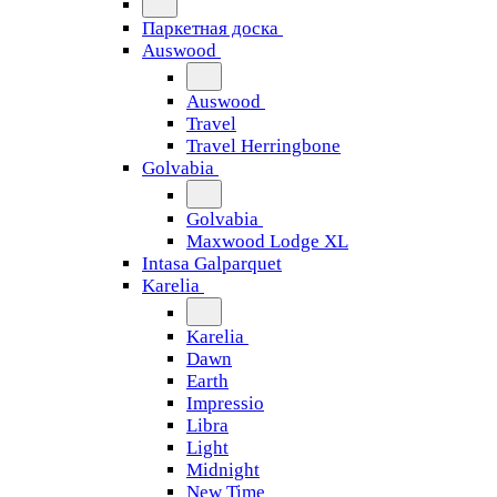
Паркетная доска
Auswood
Auswood
Travel
Travel Herringbone
Golvabia
Golvabia
Maxwood Lodge XL
Intasa Galparquet
Karelia
Karelia
Dawn
Earth
Impressio
Libra
Light
Midnight
New Time