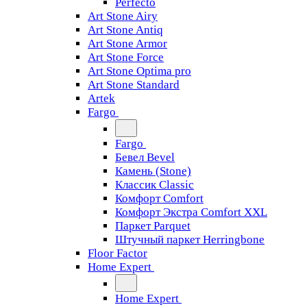
Perfecto
Art Stone Airy
Art Stone Antiq
Art Stone Armor
Art Stone Force
Art Stone Optima pro
Art Stone Standard
Artek
Fargo
Fargo
Бевел Bevel
Камень (Stone)
Классик Classic
Комфорт Comfort
Комфорт Экстра Comfort XXL
Паркет Parquet
Штучный паркет Herringbone
Floor Factor
Home Expert
Home Expert