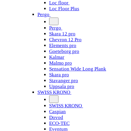
Loc floor
Loc Floor Plus
Pergo
Pergo
Skara 12 pro
Chevron 12 Pro
Elements pro
Goeteborg pro
Kalmar
Malmo pro
Sensation Wide Long Plank
Skara pro
Stavanger pro
Uppsala pro
SWISS KRONO
SWISS KRONO
Caspian
Dovod
ECO-TEC
Eventum