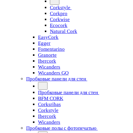
Corkstyle
Corkpro
Corkwise
Ecocork
Natural Cork
EasyCork
Egger
Fomentarino
Granorte
Ibercork
Wicanders
Wicanders GO
Пробковые панели для стен
Пробковые панели для стен
BFM CORK
Corksribas
Corkstyle
Ibercork
Wicanders
Пробковые полы с фотопечатью