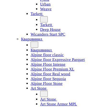
Urban
Weave
Tarkett
Tarkett
Deep House
Wicanders Start SPC
Кварцвинил
Кварцвинил
Alpine floor classic
Alpine floor Expressive Parquet
Alpine Floor Intense
Alpine Floor Premium XL
Alpine floor Real wood
Alpine floor Sequoia
Alpine Floor Stone
Art Stone
Art Stone
Art Stone Armor MPL