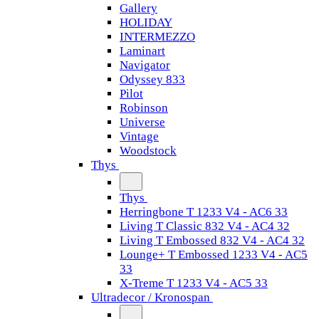
Gallery
HOLIDAY
INTERMEZZO
Laminart
Navigator
Odyssey 833
Pilot
Robinson
Universe
Vintage
Woodstock
Thys
Thys
Herringbone T 1233 V4 - AC6 33
Living T Classic 832 V4 - AC4 32
Living T Embossed 832 V4 - AC4 32
Lounge+ T Embossed 1233 V4 - AC5
33
X-Treme T 1233 V4 - AC5 33
Ultradecor / Kronospan