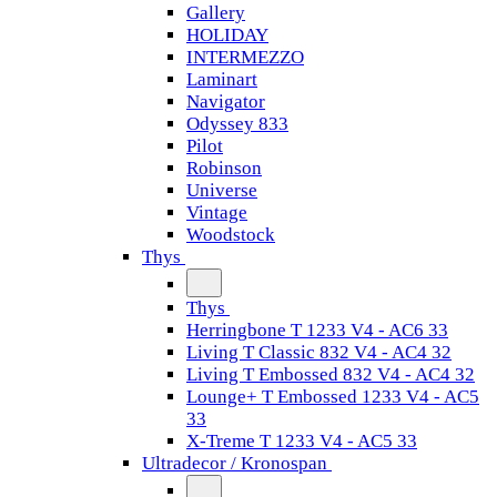
Gallery
HOLIDAY
INTERMEZZO
Laminart
Navigator
Odyssey 833
Pilot
Robinson
Universe
Vintage
Woodstock
Thys
Thys
Herringbone T 1233 V4 - AC6 33
Living T Classic 832 V4 - AC4 32
Living T Embossed 832 V4 - AC4 32
Lounge+ T Embossed 1233 V4 - AC5
33
X-Treme T 1233 V4 - AC5 33
Ultradecor / Kronospan