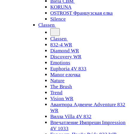
Biela CBM
KORUNA
OSTROST Французская елка
Silence
Classen
Classen
832-4 WR
Diamond WR
Discovery WR
Emotions
Euphoria 4V 833
Manor елочка
Nature
The Brush
Trend
Vision WR
Авантюра Адвенче Adventure 832
WR
Вилла Villa 4V 832
Впечатление Импрешн Impression
4V 1033