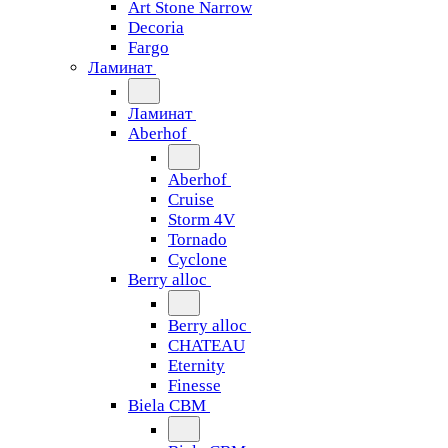
Art Stone Narrow
Decoria
Fargo
Ламинат
Ламинат
Aberhof
Aberhof
Cruise
Storm 4V
Tornado
Сyclone
Berry alloc
Berry alloc
CHATEAU
Eternity
Finesse
Biela CBM