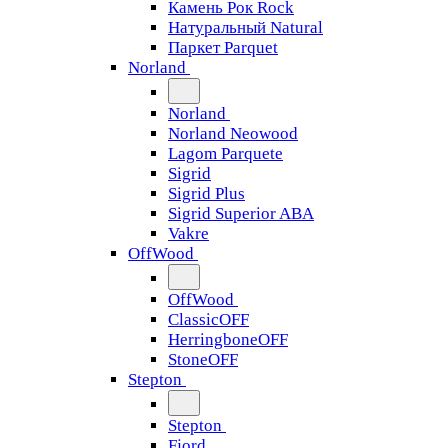
Камень Рок Rock
Натуральный Natural
Паркет Parquet
Norland
Norland
Norland Neowood
Lagom Parquete
Sigrid
Sigrid Plus
Sigrid Superior ABA
Vakre
OffWood
OffWood
ClassicOFF
HerringboneOFF
StoneOFF
Stepton
Stepton
Fjord