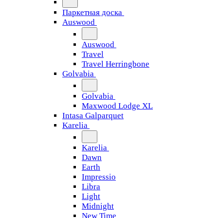
Паркетная доска
Auswood
Auswood
Travel
Travel Herringbone
Golvabia
Golvabia
Maxwood Lodge XL
Intasa Galparquet
Karelia
Karelia
Dawn
Earth
Impressio
Libra
Light
Midnight
New Time