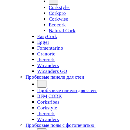
Corkstyle
Corkpro
Corkwise
Ecocork
Natural Cork
EasyCork
Egger
Fomentarino
Granorte
Ibercork
Wicanders
Wicanders GO
Пробковые панели для стен
Пробковые панели для стен
BFM CORK
Corksribas
Corkstyle
Ibercork
Wicanders
Пробковые полы с фотопечатью