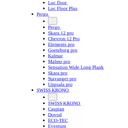
Loc floor
Loc Floor Plus
Pergo
Pergo
Skara 12 pro
Chevron 12 Pro
Elements pro
Goeteborg pro
Kalmar
Malmo pro
Sensation Wide Long Plank
Skara pro
Stavanger pro
Uppsala pro
SWISS KRONO
SWISS KRONO
Caspian
Dovod
ECO-TEC
Eventum