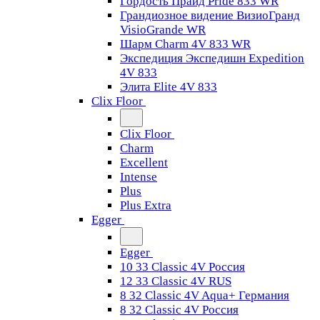
Гордость Прайд Pride 833 WR
Грандиозное видение ВизиоГранд
VisioGrande WR
Шарм Charm 4V 833 WR
Экспедиция Экспедишн Expedition
4V 833
Элита Elite 4V 833
Clix Floor
Clix Floor
Charm
Excellent
Intense
Plus
Plus Extra
Egger
Egger
10 33 Classic 4V Россия
12 33 Classic 4V RUS
8 32 Classic 4V Aqua+ Германия
8 32 Classic 4V Россия