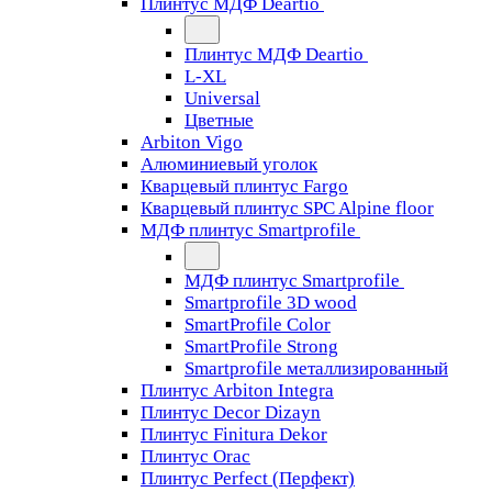
Плинтус МДФ Deartio
Плинтус МДФ Deartio
L-XL
Universal
Цветные
Arbiton Vigo
Алюминиевый уголок
Кварцевый плинтус Fargo
Кварцевый плинтус SPC Alpine floor
МДФ плинтус Smartprofile
МДФ плинтус Smartprofile
Smartprofile 3D wood
SmartProfile Color
SmartProfile Strong
Smartprofile металлизированный
Плинтус Arbiton Integra
Плинтус Decor Dizayn
Плинтус Finitura Dekor
Плинтус Orac
Плинтус Perfect (Перфект)