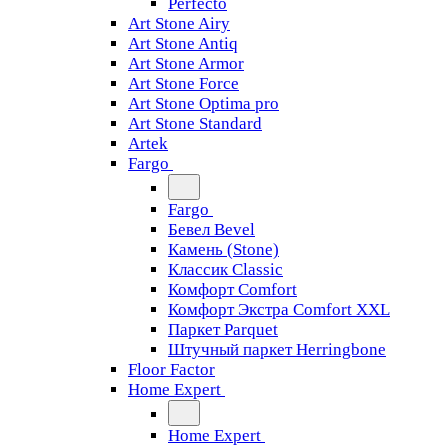
Perfecto
Art Stone Airy
Art Stone Antiq
Art Stone Armor
Art Stone Force
Art Stone Optima pro
Art Stone Standard
Artek
Fargo
Fargo
Бевел Bevel
Камень (Stone)
Классик Classic
Комфорт Comfort
Комфорт Экстра Comfort XXL
Паркет Parquet
Штучный паркет Herringbone
Floor Factor
Home Expert
Home Expert