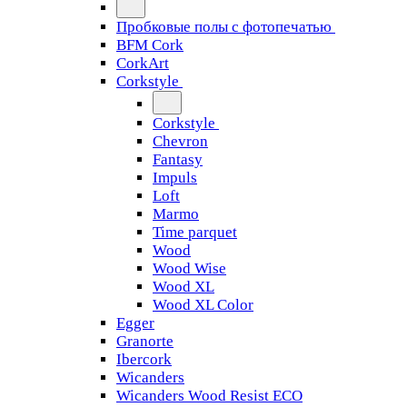
Пробковые полы с фотопечатью
BFM Cork
CorkArt
Corkstyle
Corkstyle
Chevron
Fantasy
Impuls
Loft
Marmo
Time parquet
Wood
Wood Wise
Wood XL
Wood XL Color
Egger
Granorte
Ibercork
Wicanders
Wicanders Wood Resist ECO