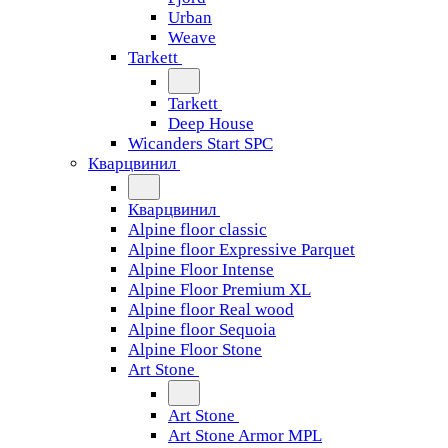
Urban
Weave
Tarkett
Tarkett
Deep House
Wicanders Start SPC
Кварцвинил
Кварцвинил
Alpine floor classic
Alpine floor Expressive Parquet
Alpine Floor Intense
Alpine Floor Premium XL
Alpine floor Real wood
Alpine floor Sequoia
Alpine Floor Stone
Art Stone
Art Stone
Art Stone Armor MPL