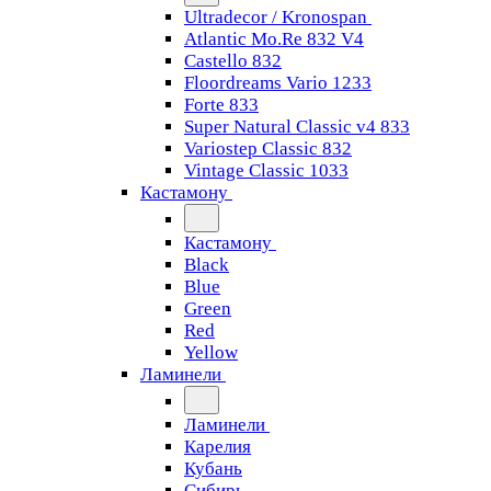
Ultradecor / Kronospan
Atlantic Mo.Re 832 V4
Castello 832
Floordreams Vario 1233
Forte 833
Super Natural Classic v4 833
Variostep Classic 832
Vintage Classic 1033
Кастамону
Кастамону
Black
Blue
Green
Red
Yellow
Ламинели
Ламинели
Карелия
Кубань
Сибирь