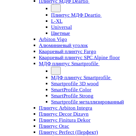
Плинтус МДФ Deartio
Плинтус МДФ Deartio
L-XL
Universal
Цветные
Arbiton Vigo
Алюминиевый уголок
Кварцевый плинтус Fargo
Кварцевый плинтус SPC Alpine floor
МДФ плинтус Smartprofile
МДФ плинтус Smartprofile
Smartprofile 3D wood
SmartProfile Color
SmartProfile Strong
Smartprofile металлизированный
Плинтус Arbiton Integra
Плинтус Decor Dizayn
Плинтус Finitura Dekor
Плинтус Orac
Плинтус Perfect (Перфект)