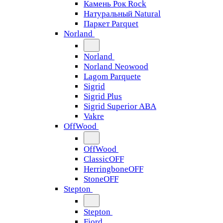
Камень Рок Rock
Натуральный Natural
Паркет Parquet
Norland
Norland
Norland Neowood
Lagom Parquete
Sigrid
Sigrid Plus
Sigrid Superior ABA
Vakre
OffWood
OffWood
ClassicOFF
HerringboneOFF
StoneOFF
Stepton
Stepton
Fjord