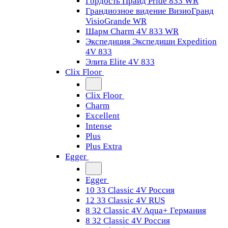
Гордость Прайд Pride 833 WR
Грандиозное видение ВизиоГранд
VisioGrande WR
Шарм Charm 4V 833 WR
Экспедиция Экспедишн Expedition
4V 833
Элита Elite 4V 833
Clix Floor
Clix Floor
Charm
Excellent
Intense
Plus
Plus Extra
Egger
Egger
10 33 Classic 4V Россия
12 33 Classic 4V RUS
8 32 Classic 4V Aqua+ Германия
8 32 Classic 4V Россия