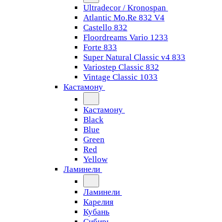
Ultradecor / Kronospan
Atlantic Mo.Re 832 V4
Castello 832
Floordreams Vario 1233
Forte 833
Super Natural Classic v4 833
Variostep Classic 832
Vintage Classic 1033
Кастамону
Кастамону
Black
Blue
Green
Red
Yellow
Ламинели
Ламинели
Карелия
Кубань
Сибирь