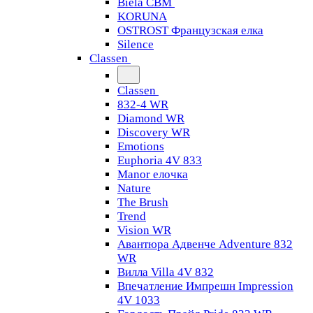
Biela CBM
KORUNA
OSTROST Французская елка
Silence
Classen
Classen
832-4 WR
Diamond WR
Discovery WR
Emotions
Euphoria 4V 833
Manor елочка
Nature
The Brush
Trend
Vision WR
Авантюра Адвенче Adventure 832
WR
Вилла Villa 4V 832
Впечатление Импрешн Impression
4V 1033