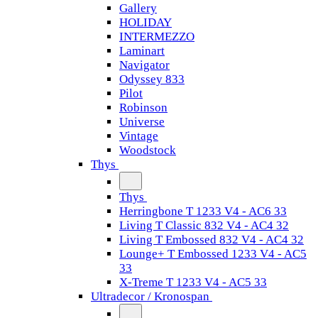
Gallery
HOLIDAY
INTERMEZZO
Laminart
Navigator
Odyssey 833
Pilot
Robinson
Universe
Vintage
Woodstock
Thys
Thys
Herringbone T 1233 V4 - AC6 33
Living T Classic 832 V4 - AC4 32
Living T Embossed 832 V4 - AC4 32
Lounge+ T Embossed 1233 V4 - AC5
33
X-Treme T 1233 V4 - AC5 33
Ultradecor / Kronospan