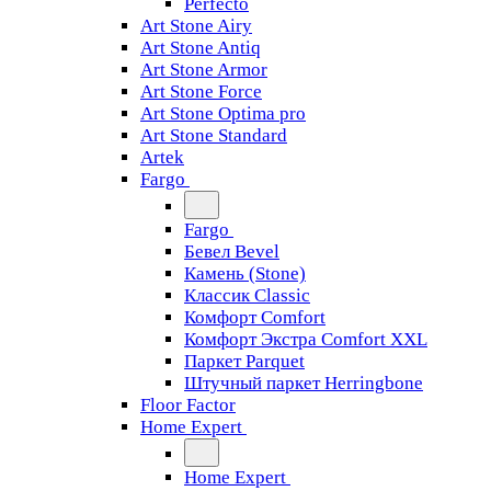
Perfecto
Art Stone Airy
Art Stone Antiq
Art Stone Armor
Art Stone Force
Art Stone Optima pro
Art Stone Standard
Artek
Fargo
Fargo
Бевел Bevel
Камень (Stone)
Классик Classic
Комфорт Comfort
Комфорт Экстра Comfort XXL
Паркет Parquet
Штучный паркет Herringbone
Floor Factor
Home Expert
Home Expert