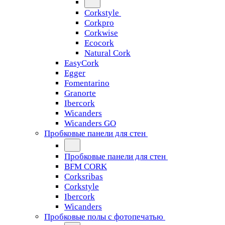
Corkstyle
Corkpro
Corkwise
Ecocork
Natural Cork
EasyCork
Egger
Fomentarino
Granorte
Ibercork
Wicanders
Wicanders GO
Пробковые панели для стен
Пробковые панели для стен
BFM CORK
Corksribas
Corkstyle
Ibercork
Wicanders
Пробковые полы с фотопечатью