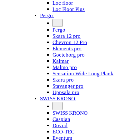
Loc floor
Loc Floor Plus
Pergo
Pergo
Skara 12 pro
Chevron 12 Pro
Elements pro
Goeteborg pro
Kalmar
Malmo pro
Sensation Wide Long Plank
Skara pro
Stavanger pro
Uppsala pro
SWISS KRONO
SWISS KRONO
Caspian
Dovod
ECO-TEC
Eventum