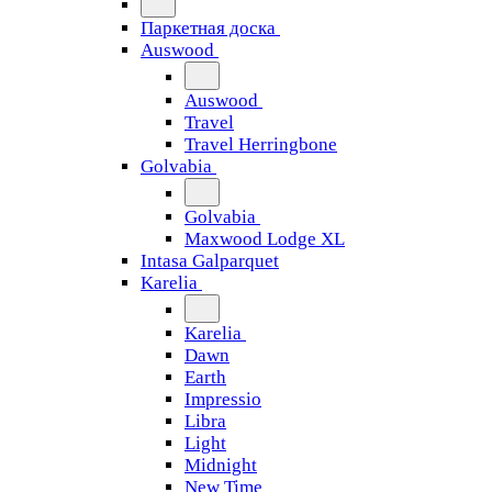
Паркетная доска
Auswood
Auswood
Travel
Travel Herringbone
Golvabia
Golvabia
Maxwood Lodge XL
Intasa Galparquet
Karelia
Karelia
Dawn
Earth
Impressio
Libra
Light
Midnight
New Time