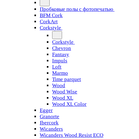
Пробковые полы с фотопечатью
BFM Cork
CorkArt
Corkstyle
Corkstyle
Chevron
Fantasy
Impuls
Loft
Marmo
Time parquet
Wood
Wood Wise
Wood XL
Wood XL Color
Egger
Granorte
Ibercork
Wicanders
Wicanders Wood Resist ECO