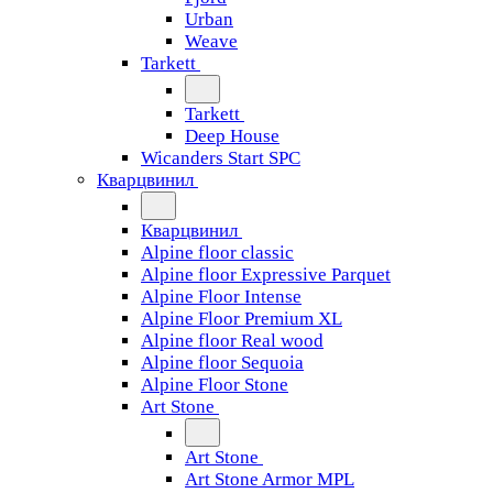
Urban
Weave
Tarkett
Tarkett
Deep House
Wicanders Start SPC
Кварцвинил
Кварцвинил
Alpine floor classic
Alpine floor Expressive Parquet
Alpine Floor Intense
Alpine Floor Premium XL
Alpine floor Real wood
Alpine floor Sequoia
Alpine Floor Stone
Art Stone
Art Stone
Art Stone Armor MPL