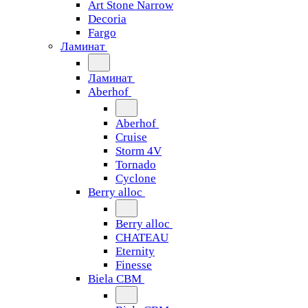
Art Stone Narrow
Decoria
Fargo
Ламинат
Ламинат
Aberhof
Aberhof
Cruise
Storm 4V
Tornado
Сyclone
Berry alloc
Berry alloc
CHATEAU
Eternity
Finesse
Biela CBM