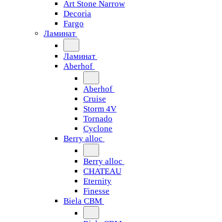
Art Stone Narrow
Decoria
Fargo
Ламинат
Ламинат
Aberhof
Aberhof
Cruise
Storm 4V
Tornado
Сyclone
Berry alloc
Berry alloc
CHATEAU
Eternity
Finesse
Biela CBM