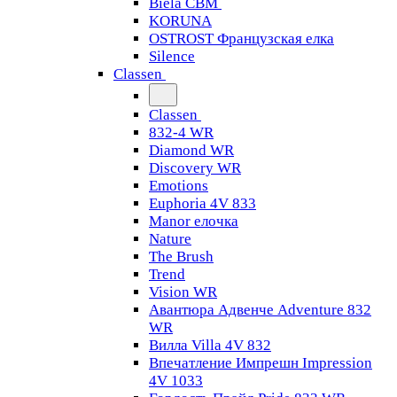
Biela CBM
KORUNA
OSTROST Французская елка
Silence
Classen
Classen
832-4 WR
Diamond WR
Discovery WR
Emotions
Euphoria 4V 833
Manor елочка
Nature
The Brush
Trend
Vision WR
Авантюра Адвенче Adventure 832
WR
Вилла Villa 4V 832
Впечатление Импрешн Impression
4V 1033