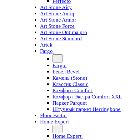
Perfecto
Art Stone Airy
Art Stone Antiq
Art Stone Armor
Art Stone Force
Art Stone Optima pro
Art Stone Standard
Artek
Fargo
Fargo
Бевел Bevel
Камень (Stone)
Классик Classic
Комфорт Comfort
Комфорт Экстра Comfort XXL
Паркет Parquet
Штучный паркет Herringbone
Floor Factor
Home Expert
Home Expert