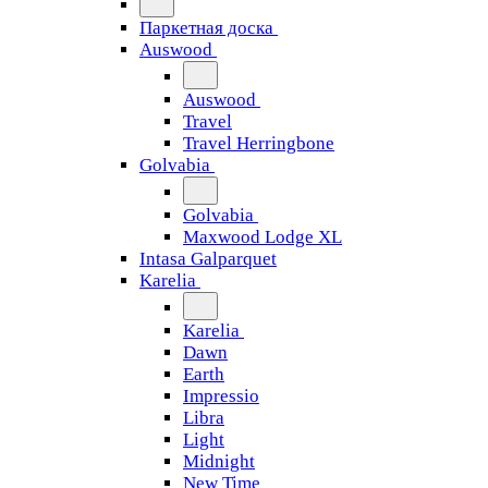
Паркетная доска
Auswood
Auswood
Travel
Travel Herringbone
Golvabia
Golvabia
Maxwood Lodge XL
Intasa Galparquet
Karelia
Karelia
Dawn
Earth
Impressio
Libra
Light
Midnight
New Time