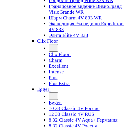
Гордость Прайд Pride 833 WR
Грандиозное видение ВизиоГранд
VisioGrande WR
Шарм Charm 4V 833 WR
Экспедиция Экспедишн Expedition
4V 833
Элита Elite 4V 833
Clix Floor
Clix Floor
Charm
Excellent
Intense
Plus
Plus Extra
Egger
Egger
10 33 Classic 4V Россия
12 33 Classic 4V RUS
8 32 Classic 4V Aqua+ Германия
8 32 Classic 4V Россия