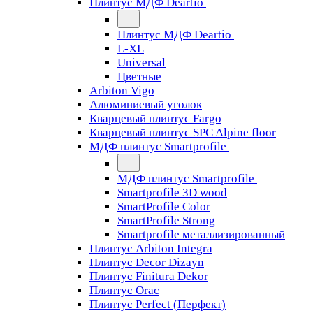
Плинтус МДФ Deartio
Плинтус МДФ Deartio
L-XL
Universal
Цветные
Arbiton Vigo
Алюминиевый уголок
Кварцевый плинтус Fargo
Кварцевый плинтус SPC Alpine floor
МДФ плинтус Smartprofile
МДФ плинтус Smartprofile
Smartprofile 3D wood
SmartProfile Color
SmartProfile Strong
Smartprofile металлизированный
Плинтус Arbiton Integra
Плинтус Decor Dizayn
Плинтус Finitura Dekor
Плинтус Orac
Плинтус Perfect (Перфект)