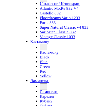
Ultradecor / Kronospan
Atlantic Mo.Re 832 V4
Castello 832
Floordreams Vario 1233
Forte 833
Super Natural Classic v4 833
Variostep Classic 832
Vintage Classic 1033
Кастамону
Кастамону
Black
Blue
Green
Red
Yellow
Ламинели
Ламинели
Карелия
Кубань
Сибирь