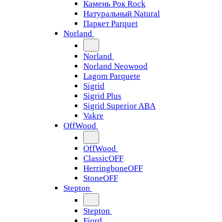
Камень Рок Rock
Натуральный Natural
Паркет Parquet
Norland
Norland
Norland Neowood
Lagom Parquete
Sigrid
Sigrid Plus
Sigrid Superior ABA
Vakre
OffWood
OffWood
ClassicOFF
HerringboneOFF
StoneOFF
Stepton
Stepton
Fjord