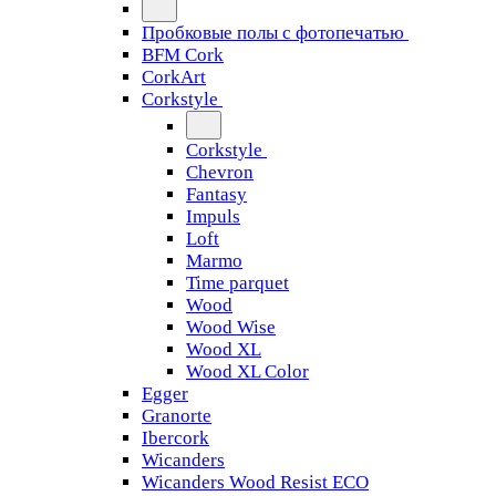
Пробковые полы с фотопечатью
BFM Cork
CorkArt
Corkstyle
Corkstyle
Chevron
Fantasy
Impuls
Loft
Marmo
Time parquet
Wood
Wood Wise
Wood XL
Wood XL Color
Egger
Granorte
Ibercork
Wicanders
Wicanders Wood Resist ECO