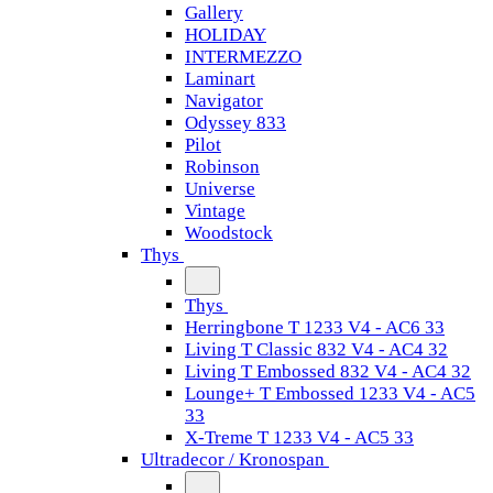
Gallery
HOLIDAY
INTERMEZZO
Laminart
Navigator
Odyssey 833
Pilot
Robinson
Universe
Vintage
Woodstock
Thys
Thys
Herringbone T 1233 V4 - AC6 33
Living T Classic 832 V4 - AC4 32
Living T Embossed 832 V4 - AC4 32
Lounge+ T Embossed 1233 V4 - AC5
33
X-Treme T 1233 V4 - AC5 33
Ultradecor / Kronospan