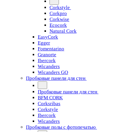
Corkstyle
Corkpro
Corkwise
Ecocork
Natural Cork
EasyCork
Egger
Fomentarino
Granorte
Ibercork
Wicanders
Wicanders GO
Пробковые панели для стен
Пробковые панели для стен
BFM CORK
Corksribas
Corkstyle
Ibercork
Wicanders
Пробковые полы с фотопечатью