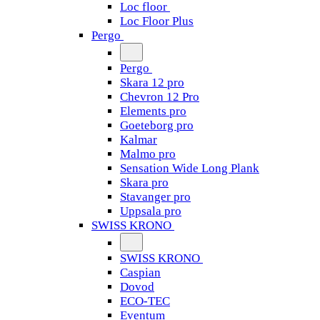
Loc floor
Loc Floor Plus
Pergo
Pergo
Skara 12 pro
Chevron 12 Pro
Elements pro
Goeteborg pro
Kalmar
Malmo pro
Sensation Wide Long Plank
Skara pro
Stavanger pro
Uppsala pro
SWISS KRONO
SWISS KRONO
Caspian
Dovod
ECO-TEC
Eventum