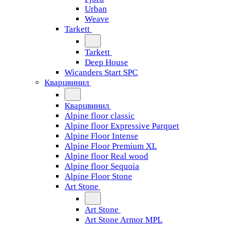
Urban
Weave
Tarkett
Tarkett
Deep House
Wicanders Start SPC
Кварцвинил
Кварцвинил
Alpine floor classic
Alpine floor Expressive Parquet
Alpine Floor Intense
Alpine Floor Premium XL
Alpine floor Real wood
Alpine floor Sequoia
Alpine Floor Stone
Art Stone
Art Stone
Art Stone Armor MPL