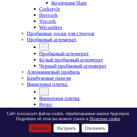
Коллекция Slate
Corkstyle
Ibercork
Viscork
Wicanders
Пробковые доски для стендов
Пробковый агломерат
Пробковый агломерат
Белый пробковый агломерат
Черный пробковый агломерат
Алюминиевый профиль
Бамбуковые панели
Виниловая плитка
Виниловая плитка
Pergo
Сайт использует файлы cookie, обрабатываемые вашим браузером.
Pergo
Подробнее об этом вы можете узнать в
Политике cookie
.
Classic Plank Optimum Glue
Принять
Настроить
Отклонить
Modern Plank Optimum Glue
Tile Optimum Glue