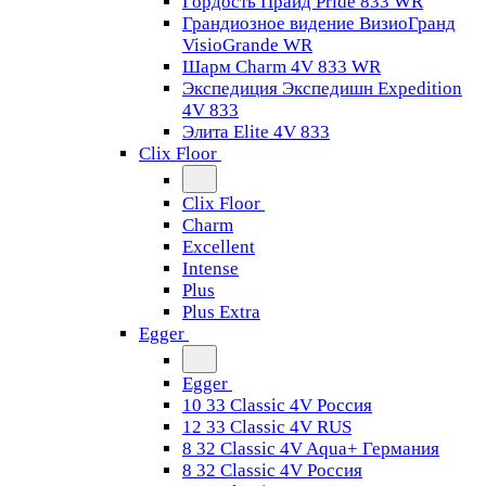
Гордость Прайд Pride 833 WR
Грандиозное видение ВизиоГранд
VisioGrande WR
Шарм Charm 4V 833 WR
Экспедиция Экспедишн Expedition
4V 833
Элита Elite 4V 833
Clix Floor
Clix Floor
Charm
Excellent
Intense
Plus
Plus Extra
Egger
Egger
10 33 Classic 4V Россия
12 33 Classic 4V RUS
8 32 Classic 4V Aqua+ Германия
8 32 Classic 4V Россия