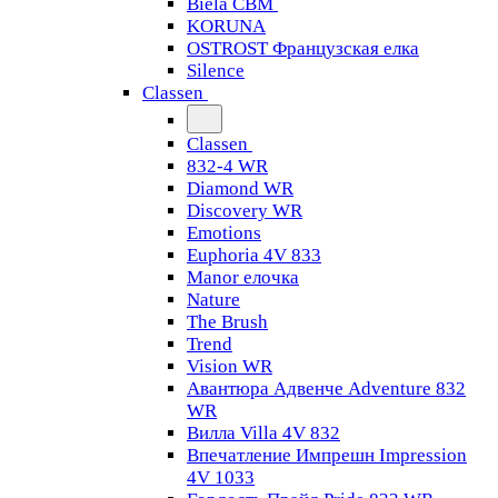
Biela CBM
KORUNA
OSTROST Французская елка
Silence
Classen
Classen
832-4 WR
Diamond WR
Discovery WR
Emotions
Euphoria 4V 833
Manor елочка
Nature
The Brush
Trend
Vision WR
Авантюра Адвенче Adventure 832
WR
Вилла Villa 4V 832
Впечатление Импрешн Impression
4V 1033