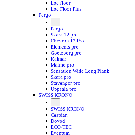
Loc floor
Loc Floor Plus
Pergo
Pergo
Skara 12 pro
Chevron 12 Pro
Elements pro
Goeteborg pro
Kalmar
Malmo pro
Sensation Wide Long Plank
Skara pro
Stavanger pro
Uppsala pro
SWISS KRONO
SWISS KRONO
Caspian
Dovod
ECO-TEC
Eventum