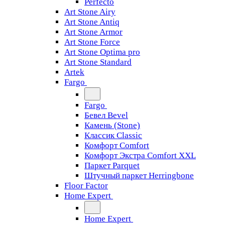
Perfecto
Art Stone Airy
Art Stone Antiq
Art Stone Armor
Art Stone Force
Art Stone Optima pro
Art Stone Standard
Artek
Fargo
Fargo
Бевел Bevel
Камень (Stone)
Классик Classic
Комфорт Comfort
Комфорт Экстра Comfort XXL
Паркет Parquet
Штучный паркет Herringbone
Floor Factor
Home Expert
Home Expert