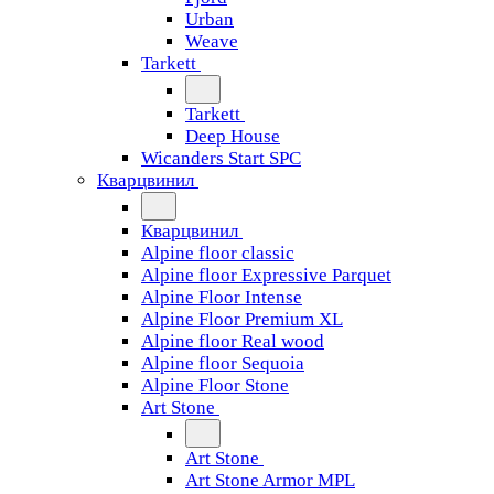
Urban
Weave
Tarkett
Tarkett
Deep House
Wicanders Start SPC
Кварцвинил
Кварцвинил
Alpine floor classic
Alpine floor Expressive Parquet
Alpine Floor Intense
Alpine Floor Premium XL
Alpine floor Real wood
Alpine floor Sequoia
Alpine Floor Stone
Art Stone
Art Stone
Art Stone Armor MPL