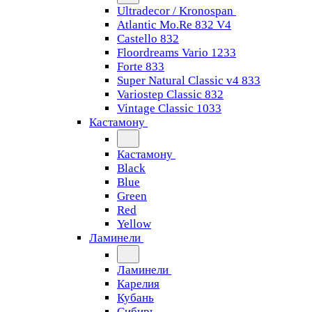
Ultradecor / Kronospan
Atlantic Mo.Re 832 V4
Castello 832
Floordreams Vario 1233
Forte 833
Super Natural Classic v4 833
Variostep Classic 832
Vintage Classic 1033
Кастамону
Кастамону
Black
Blue
Green
Red
Yellow
Ламинели
Ламинели
Карелия
Кубань
Сибирь