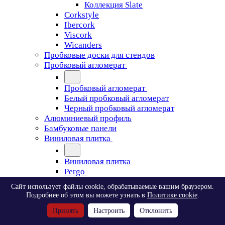
Коллекция Slate
Corkstyle
Ibercork
Viscork
Wicanders
Пробковые доски для стендов
Пробковый агломерат
Пробковый агломерат
Белый пробковый агломерат
Черный пробковый агломерат
Алюминиевый профиль
Бамбуковые панели
Виниловая плитка
Виниловая плитка
Pergo
Сайт использует файлы cookie, обрабатываемые вашим браузером.
Pergo
Подробнее об этом вы можете узнать в
Политике cookie
.
Classic Plank Optimum Glue
Принять
Настроить
Отклонить
Modern Plank Optimum Glue
Tile Optimum Glue