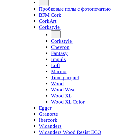
Пробковые полы с фотопечатью
BFM Cork
CorkArt
Corkstyle
Corkstyle
Chevron
Fantasy
Impuls
Loft
Marmo
Time parquet
Wood
Wood Wise
Wood XL
Wood XL Color
Egger
Granorte
Ibercork
Wicanders
Wicanders Wood Resist ECO