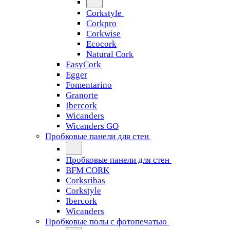
Corkstyle
Corkpro
Corkwise
Ecocork
Natural Cork
EasyCork
Egger
Fomentarino
Granorte
Ibercork
Wicanders
Wicanders GO
Пробковые панели для стен
Пробковые панели для стен
BFM CORK
Corksribas
Corkstyle
Ibercork
Wicanders
Пробковые полы с фотопечатью