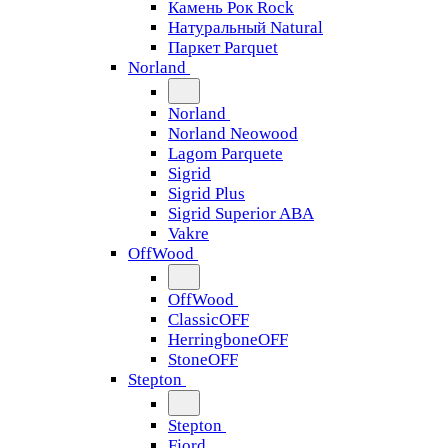
Камень Рок Rock
Натуральный Natural
Паркет Parquet
Norland
Norland
Norland Neowood
Lagom Parquete
Sigrid
Sigrid Plus
Sigrid Superior ABA
Vakre
OffWood
OffWood
ClassicOFF
HerringboneOFF
StoneOFF
Stepton
Stepton
Fjord