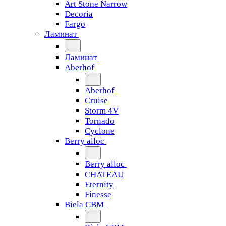
Art Stone Narrow
Decoria
Fargo
Ламинат
Ламинат
Aberhof
Aberhof
Cruise
Storm 4V
Tornado
Сyclone
Berry alloc
Berry alloc
CHATEAU
Eternity
Finesse
Biela CBM