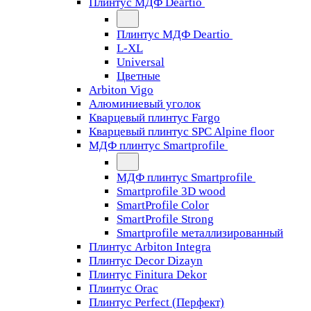
Плинтус МДФ Deartio
Плинтус МДФ Deartio
L-XL
Universal
Цветные
Arbiton Vigo
Алюминиевый уголок
Кварцевый плинтус Fargo
Кварцевый плинтус SPC Alpine floor
МДФ плинтус Smartprofile
МДФ плинтус Smartprofile
Smartprofile 3D wood
SmartProfile Color
SmartProfile Strong
Smartprofile металлизированный
Плинтус Arbiton Integra
Плинтус Decor Dizayn
Плинтус Finitura Dekor
Плинтус Orac
Плинтус Perfect (Перфект)