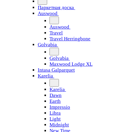
Паркетная доска
Auswood
Auswood
Travel
Travel Herringbone
Golvabia
Golvabia
Maxwood Lodge XL
Intasa Galparquet
Karelia
Karelia
Dawn
Earth
Impressio
Libra
Light
Midnight
New Time