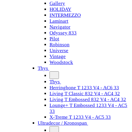
Gallery
HOLIDAY
INTERMEZZO
Laminart
Navigator
Odyssey 833
Pilot
Robinson
Universe
Vintage
Woodstock
Thys
Thys
Herringbone T 1233 V4 - AC6 33
Living T Classic 832 V4 - AC4 32
Living T Embossed 832 V4 - AC4 32
Lounge+ T Embossed 1233 V4 - AC5
33
X-Treme T 1233 V4 - AC5 33
Ultradecor / Kronospan