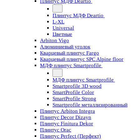
Плинтус МДФ Deartio
Плинтус МДФ Deartio
L-XL
Universal
Цветные
Arbiton Vigo
Алюминиевый уголок
Кварцевый плинтус Fargo
Кварцевый плинтус SPC Alpine floor
МДФ плинтус Smartprofile
МДФ плинтус Smartprofile
Smartprofile 3D wood
SmartProfile Color
SmartProfile Strong
Smartprofile металлизированный
Плинтус Arbiton Integra
Плинтус Decor Dizayn
Плинтус Finitura Dekor
Плинтус Orac
Плинтус Perfect (Перфект)