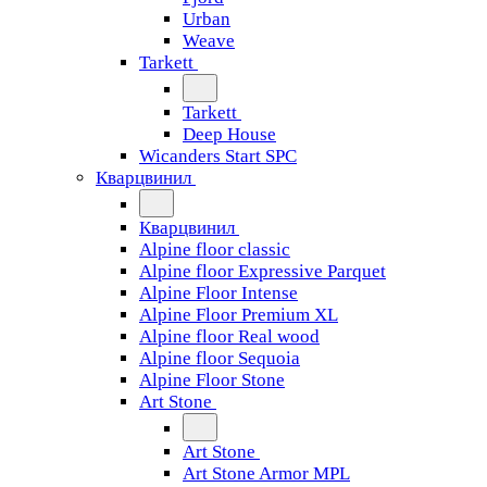
Urban
Weave
Tarkett
Tarkett
Deep House
Wicanders Start SPC
Кварцвинил
Кварцвинил
Alpine floor classic
Alpine floor Expressive Parquet
Alpine Floor Intense
Alpine Floor Premium XL
Alpine floor Real wood
Alpine floor Sequoia
Alpine Floor Stone
Art Stone
Art Stone
Art Stone Armor MPL