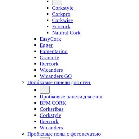
Corkstyle
Corkpro
Corkwise
Ecocork
Natural Cork
EasyCork
Egger
Fomentarino
Granorte
Ibercork
Wicanders
Wicanders GO
Пробковые панели для стен
Пробковые панели для стен
BFM CORK
Corksribas
Corkstyle
Ibercork
Wicanders
Пробковые полы с фотопечатью