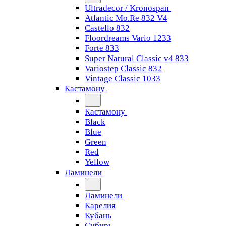
Ultradecor / Kronospan
Atlantic Mo.Re 832 V4
Castello 832
Floordreams Vario 1233
Forte 833
Super Natural Classic v4 833
Variostep Classic 832
Vintage Classic 1033
Кастамону
Кастамону
Black
Blue
Green
Red
Yellow
Ламинели
Ламинели
Карелия
Кубань
Сибирь