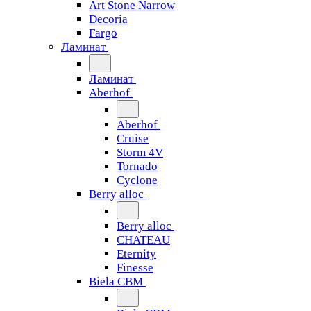
Art Stone Narrow
Decoria
Fargo
Ламинат
Ламинат
Aberhof
Aberhof
Cruise
Storm 4V
Tornado
Сyclone
Berry alloc
Berry alloc
CHATEAU
Eternity
Finesse
Biela CBM