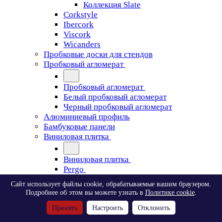
Коллекция Slate
Corkstyle
Ibercork
Viscork
Wicanders
Пробковые доски для стендов
Пробковый агломерат
Пробковый агломерат
Белый пробковый агломерат
Черный пробковый агломерат
Алюминиевый профиль
Бамбуковые панели
Виниловая плитка
Виниловая плитка
Pergo
Сайт использует файлы cookie, обрабатываемые вашим браузером.
Pergo
Подробнее об этом вы можете узнать в
Политике cookie
.
Classic Plank Optimum Glue
Принять
Настроить
Отклонить
Modern Plank Optimum Glue
Tile Optimum Glue