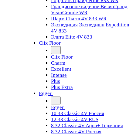
Гордость Прайд Pride 833 WR
Грандиозное видение ВизиоГранд
VisioGrande WR
Шарм Charm 4V 833 WR
Экспедиция Экспедишн Expedition
4V 833
Элита Elite 4V 833
Clix Floor
Clix Floor
Charm
Excellent
Intense
Plus
Plus Extra
Egger
Egger
10 33 Classic 4V Россия
12 33 Classic 4V RUS
8 32 Classic 4V Aqua+ Германия
8 32 Classic 4V Россия