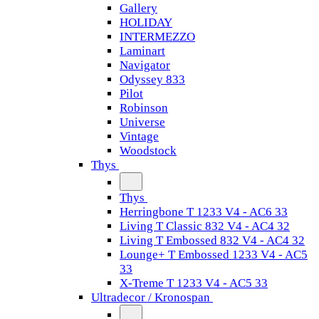
Gallery
HOLIDAY
INTERMEZZO
Laminart
Navigator
Odyssey 833
Pilot
Robinson
Universe
Vintage
Woodstock
Thys
Thys
Herringbone T 1233 V4 - AC6 33
Living T Classic 832 V4 - AC4 32
Living T Embossed 832 V4 - AC4 32
Lounge+ T Embossed 1233 V4 - AC5
33
X-Treme T 1233 V4 - AC5 33
Ultradecor / Kronospan