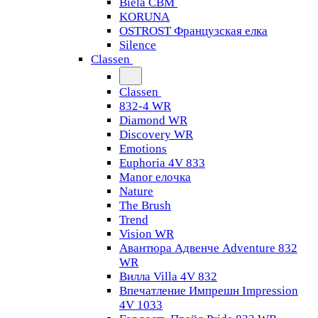
Biela CBM
KORUNA
OSTROST Французская елка
Silence
Classen
Classen
832-4 WR
Diamond WR
Discovery WR
Emotions
Euphoria 4V 833
Manor елочка
Nature
The Brush
Trend
Vision WR
Авантюра Адвенче Adventure 832
WR
Вилла Villa 4V 832
Впечатление Импрешн Impression
4V 1033