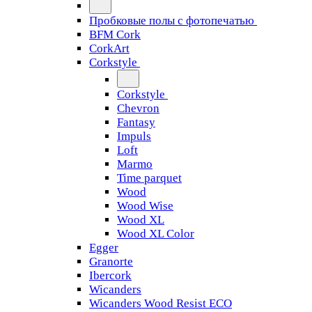
Пробковые полы с фотопечатью
BFM Cork
CorkArt
Corkstyle
Corkstyle
Chevron
Fantasy
Impuls
Loft
Marmo
Time parquet
Wood
Wood Wise
Wood XL
Wood XL Color
Egger
Granorte
Ibercork
Wicanders
Wicanders Wood Resist ECO