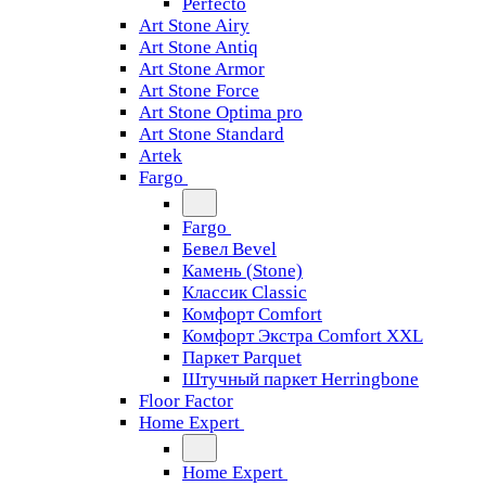
Perfecto
Art Stone Airy
Art Stone Antiq
Art Stone Armor
Art Stone Force
Art Stone Optima pro
Art Stone Standard
Artek
Fargo
Fargo
Бевел Bevel
Камень (Stone)
Классик Classic
Комфорт Comfort
Комфорт Экстра Comfort XXL
Паркет Parquet
Штучный паркет Herringbone
Floor Factor
Home Expert
Home Expert