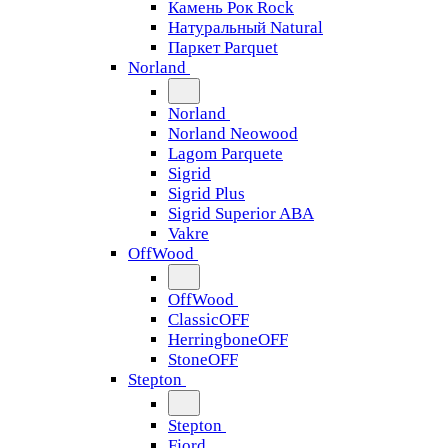
Камень Рок Rock
Натуральный Natural
Паркет Parquet
Norland
Norland
Norland Neowood
Lagom Parquete
Sigrid
Sigrid Plus
Sigrid Superior ABA
Vakre
OffWood
OffWood
ClassicOFF
HerringboneOFF
StoneOFF
Stepton
Stepton
Fjord