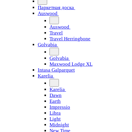
Паркетная доска
Auswood
Auswood
Travel
Travel Herringbone
Golvabia
Golvabia
Maxwood Lodge XL
Intasa Galparquet
Karelia
Karelia
Dawn
Earth
Impressio
Libra
Light
Midnight
New Time