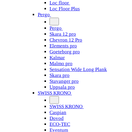
Loc floor
Loc Floor Plus
Pergo
Pergo
Skara 12 pro
Chevron 12 Pro
Elements pro
Goeteborg pro
Kalmar
Malmo pro
Sensation Wide Long Plank
Skara pro
Stavanger pro
Uppsala pro
SWISS KRONO
SWISS KRONO
Caspian
Dovod
ECO-TEC
Eventum