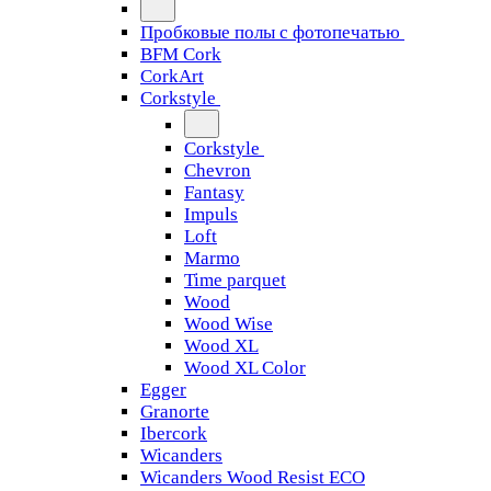
Пробковые полы с фотопечатью
BFM Cork
CorkArt
Corkstyle
Corkstyle
Chevron
Fantasy
Impuls
Loft
Marmo
Time parquet
Wood
Wood Wise
Wood XL
Wood XL Color
Egger
Granorte
Ibercork
Wicanders
Wicanders Wood Resist ECO