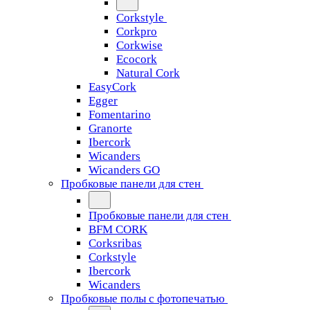
Corkstyle
Corkpro
Corkwise
Ecocork
Natural Cork
EasyCork
Egger
Fomentarino
Granorte
Ibercork
Wicanders
Wicanders GO
Пробковые панели для стен
Пробковые панели для стен
BFM CORK
Corksribas
Corkstyle
Ibercork
Wicanders
Пробковые полы с фотопечатью