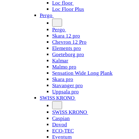
Loc floor
Loc Floor Plus
Pergo
Pergo
Skara 12 pro
Chevron 12 Pro
Elements pro
Goeteborg pro
Kalmar
Malmo pro
Sensation Wide Long Plank
Skara pro
Stavanger pro
Uppsala pro
SWISS KRONO
SWISS KRONO
Caspian
Dovod
ECO-TEC
Eventum