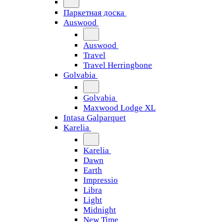
Паркетная доска
Auswood
Auswood
Travel
Travel Herringbone
Golvabia
Golvabia
Maxwood Lodge XL
Intasa Galparquet
Karelia
Karelia
Dawn
Earth
Impressio
Libra
Light
Midnight
New Time