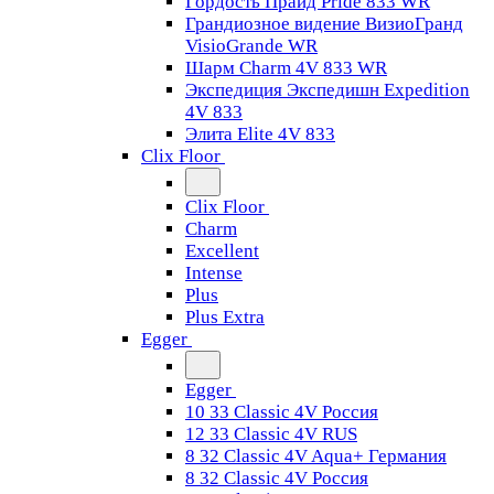
Гордость Прайд Pride 833 WR
Грандиозное видение ВизиоГранд
VisioGrande WR
Шарм Charm 4V 833 WR
Экспедиция Экспедишн Expedition
4V 833
Элита Elite 4V 833
Clix Floor
Clix Floor
Charm
Excellent
Intense
Plus
Plus Extra
Egger
Egger
10 33 Classic 4V Россия
12 33 Classic 4V RUS
8 32 Classic 4V Aqua+ Германия
8 32 Classic 4V Россия