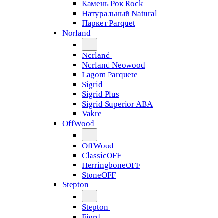
Камень Рок Rock
Натуральный Natural
Паркет Parquet
Norland
Norland
Norland Neowood
Lagom Parquete
Sigrid
Sigrid Plus
Sigrid Superior ABA
Vakre
OffWood
OffWood
ClassicOFF
HerringboneOFF
StoneOFF
Stepton
Stepton
Fjord