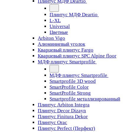
Плинтус МДФ Deartio
Плинтус МДФ Deartio
L-XL
Universal
Цветные
Arbiton Vigo
Алюминиевый уголок
Кварцевый плинтус Fargo
Кварцевый плинтус SPC Alpine floor
МДФ плинтус Smartprofile
МДФ плинтус Smartprofile
Smartprofile 3D wood
SmartProfile Color
SmartProfile Strong
Smartprofile металлизированный
Плинтус Arbiton Integra
Плинтус Decor Dizayn
Плинтус Finitura Dekor
Плинтус Orac
Плинтус Perfect (Перфект)