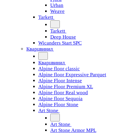
Urban
Weave
Tarkett
Tarkett
Deep House
Wicanders Start SPC
Кварцвинил
Кварцвинил
Alpine floor classic
Alpine floor Expressive Parquet
Alpine Floor Intense
Alpine Floor Premium XL
Alpine floor Real wood
Alpine floor Sequoia
Alpine Floor Stone
Art Stone
Art Stone
Art Stone Armor MPL