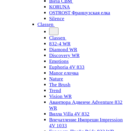
Biela CBM
KORUNA
OSTROST Французская елка
Silence
Classen
Classen
832-4 WR
Diamond WR
Discovery WR
Emotions
Euphoria 4V 833
Manor елочка
Nature
The Brush
Trend
Vision WR
Авантюра Адвенче Adventure 832
WR
Вилла Villa 4V 832
Впечатление Импрешн Impression
4V 1033