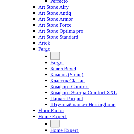
Perfecto
Art Stone Airy
Art Stone Antiq
Art Stone Armor
Art Stone Force
Art Stone Optima pro
Art Stone Standard
Artek
Fargo
Fargo
Бевел Bevel
Камень (Stone)
Классик Classic
Комфорт Comfort
Комфорт Экстра Comfort XXL
Паркет Parquet
Штучный паркет Herringbone
Floor Factor
Home Expert
Home Expert