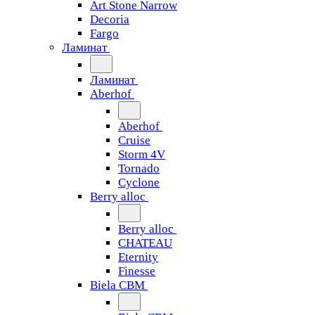
Art Stone Narrow
Decoria
Fargo
Ламинат
Ламинат
Aberhof
Aberhof
Cruise
Storm 4V
Tornado
Сyclone
Berry alloc
Berry alloc
CHATEAU
Eternity
Finesse
Biela CBM