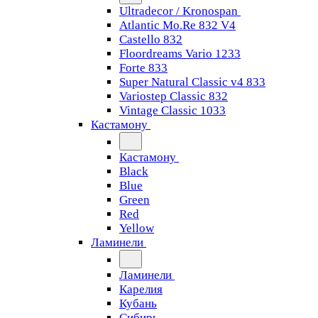
Ultradecor / Kronospan
Atlantic Mo.Re 832 V4
Castello 832
Floordreams Vario 1233
Forte 833
Super Natural Classic v4 833
Variostep Classic 832
Vintage Classic 1033
Кастамону
Кастамону
Black
Blue
Green
Red
Yellow
Ламинели
Ламинели
Карелия
Кубань
Сибирь