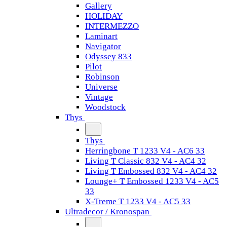
Gallery
HOLIDAY
INTERMEZZO
Laminart
Navigator
Odyssey 833
Pilot
Robinson
Universe
Vintage
Woodstock
Thys
Thys
Herringbone T 1233 V4 - AC6 33
Living T Classic 832 V4 - AC4 32
Living T Embossed 832 V4 - AC4 32
Lounge+ T Embossed 1233 V4 - AC5
33
X-Treme T 1233 V4 - AC5 33
Ultradecor / Kronospan