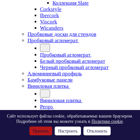
Коллекция Slate
Corkstyle
Ibercork
Viscork
Wicanders
Пробковые доски для стендов
Пробковый агломерат
Пробковый агломерат
Белый пробковый агломерат
Черный пробковый агломерат
Алюминиевый профиль
Бамбуковые панели
Виниловая плитка
Виниловая плитка
Pergo
Сайт использует файлы cookie, обрабатываемые вашим браузером.
Pergo
Подробнее об этом вы можете узнать в
Политике cookie
.
Classic Plank Optimum Glue
Принять
Настроить
Отклонить
Modern Plank Optimum Glue
Tile Optimum Glue