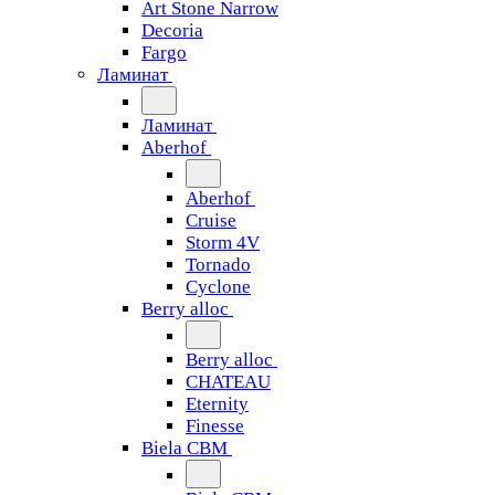
Art Stone Narrow
Decoria
Fargo
Ламинат
Ламинат
Aberhof
Aberhof
Cruise
Storm 4V
Tornado
Сyclone
Berry alloc
Berry alloc
CHATEAU
Eternity
Finesse
Biela CBM