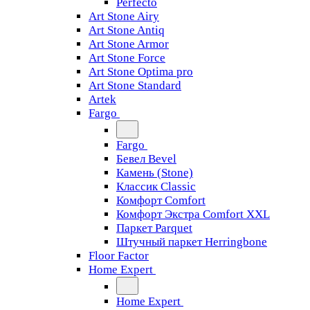
Perfecto
Art Stone Airy
Art Stone Antiq
Art Stone Armor
Art Stone Force
Art Stone Optima pro
Art Stone Standard
Artek
Fargo
Fargo
Бевел Bevel
Камень (Stone)
Классик Classic
Комфорт Comfort
Комфорт Экстра Comfort XXL
Паркет Parquet
Штучный паркет Herringbone
Floor Factor
Home Expert
Home Expert