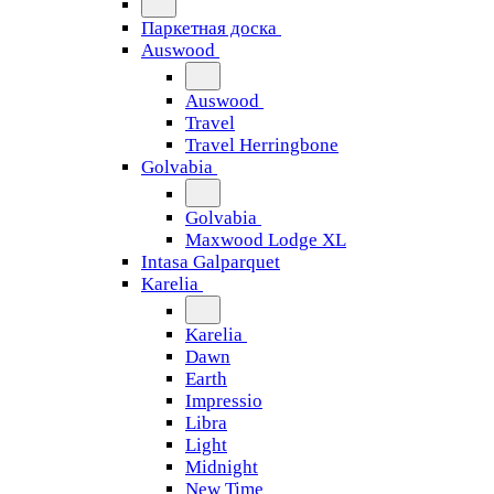
Паркетная доска
Auswood
Auswood
Travel
Travel Herringbone
Golvabia
Golvabia
Maxwood Lodge XL
Intasa Galparquet
Karelia
Karelia
Dawn
Earth
Impressio
Libra
Light
Midnight
New Time