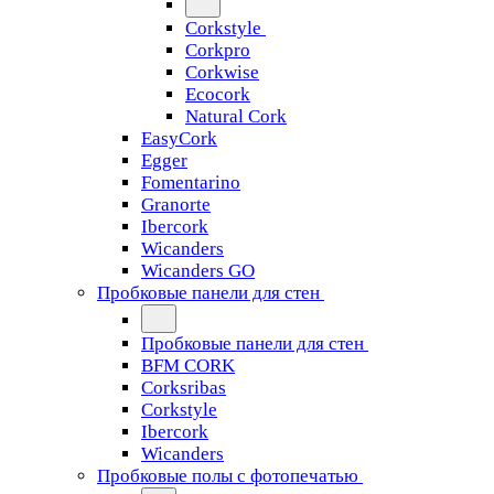
Corkstyle
Corkpro
Corkwise
Ecocork
Natural Cork
EasyCork
Egger
Fomentarino
Granorte
Ibercork
Wicanders
Wicanders GO
Пробковые панели для стен
Пробковые панели для стен
BFM CORK
Corksribas
Corkstyle
Ibercork
Wicanders
Пробковые полы с фотопечатью