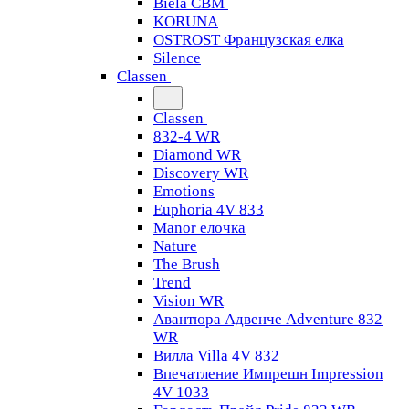
Biela CBM
KORUNA
OSTROST Французская елка
Silence
Classen
Classen
832-4 WR
Diamond WR
Discovery WR
Emotions
Euphoria 4V 833
Manor елочка
Nature
The Brush
Trend
Vision WR
Авантюра Адвенче Adventure 832
WR
Вилла Villa 4V 832
Впечатление Импрешн Impression
4V 1033