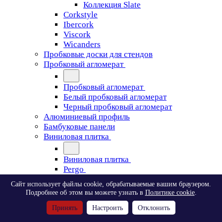
Коллекция Slate
Corkstyle
Ibercork
Viscork
Wicanders
Пробковые доски для стендов
Пробковый агломерат
Пробковый агломерат
Белый пробковый агломерат
Черный пробковый агломерат
Алюминиевый профиль
Бамбуковые панели
Виниловая плитка
Виниловая плитка
Pergo
Сайт использует файлы cookie, обрабатываемые вашим браузером.
Pergo
Подробнее об этом вы можете узнать в
Политике cookie
.
Classic Plank Optimum Glue
Принять
Настроить
Отклонить
Modern Plank Optimum Glue
Tile Optimum Glue