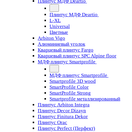
Плинтус МДФ Deartio
Плинтус МДФ Deartio
L-XL
Universal
Цветные
Arbiton Vigo
Алюминиевый уголок
Кварцевый плинтус Fargo
Кварцевый плинтус SPC Alpine floor
МДФ плинтус Smartprofile
МДФ плинтус Smartprofile
Smartprofile 3D wood
SmartProfile Color
SmartProfile Strong
Smartprofile металлизированный
Плинтус Arbiton Integra
Плинтус Decor Dizayn
Плинтус Finitura Dekor
Плинтус Orac
Плинтус Perfect (Перфект)