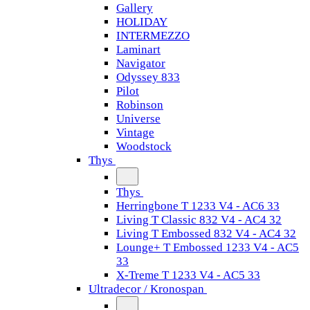
Gallery
HOLIDAY
INTERMEZZO
Laminart
Navigator
Odyssey 833
Pilot
Robinson
Universe
Vintage
Woodstock
Thys
Thys
Herringbone T 1233 V4 - AC6 33
Living T Classic 832 V4 - AC4 32
Living T Embossed 832 V4 - AC4 32
Lounge+ T Embossed 1233 V4 - AC5
33
X-Treme T 1233 V4 - AC5 33
Ultradecor / Kronospan