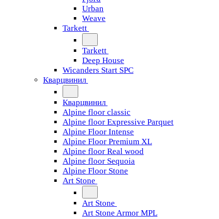
Urban
Weave
Tarkett
Tarkett
Deep House
Wicanders Start SPC
Кварцвинил
Кварцвинил
Alpine floor classic
Alpine floor Expressive Parquet
Alpine Floor Intense
Alpine Floor Premium XL
Alpine floor Real wood
Alpine floor Sequoia
Alpine Floor Stone
Art Stone
Art Stone
Art Stone Armor MPL