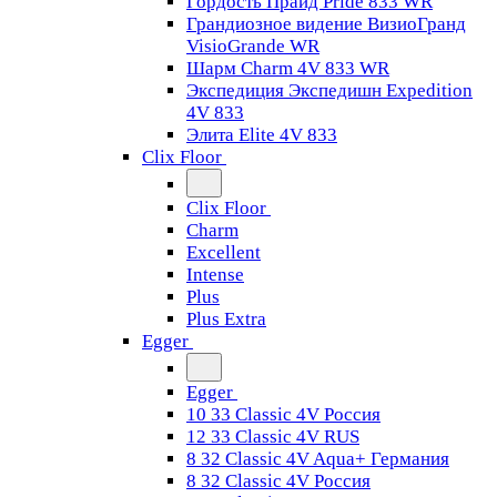
Гордость Прайд Pride 833 WR
Грандиозное видение ВизиоГранд
VisioGrande WR
Шарм Charm 4V 833 WR
Экспедиция Экспедишн Expedition
4V 833
Элита Elite 4V 833
Clix Floor
Clix Floor
Charm
Excellent
Intense
Plus
Plus Extra
Egger
Egger
10 33 Classic 4V Россия
12 33 Classic 4V RUS
8 32 Classic 4V Aqua+ Германия
8 32 Classic 4V Россия