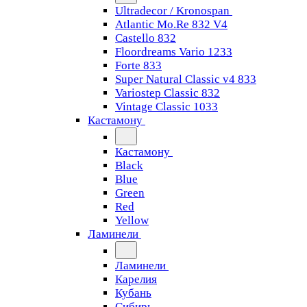
Ultradecor / Kronospan
Atlantic Mo.Re 832 V4
Castello 832
Floordreams Vario 1233
Forte 833
Super Natural Classic v4 833
Variostep Classic 832
Vintage Classic 1033
Кастамону
Кастамону
Black
Blue
Green
Red
Yellow
Ламинели
Ламинели
Карелия
Кубань
Сибирь