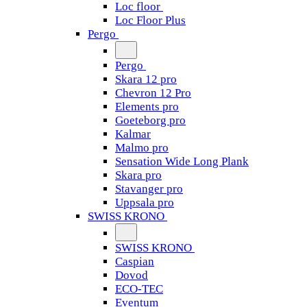
Loc floor
Loc Floor Plus
Pergo
Pergo
Skara 12 pro
Chevron 12 Pro
Elements pro
Goeteborg pro
Kalmar
Malmo pro
Sensation Wide Long Plank
Skara pro
Stavanger pro
Uppsala pro
SWISS KRONO
SWISS KRONO
Caspian
Dovod
ECO-TEC
Eventum