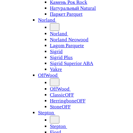
Камень Рок Rock
Натуральный Natural
Паркет Parquet
Norland
Norland
Norland Neowood
Lagom Parquete
Sigrid
Sigrid Plus
Sigrid Superior ABA
Vakre
OffWood
OffWood
ClassicOFF
HerringboneOFF
StoneOFF
Stepton
Stepton
Fjord