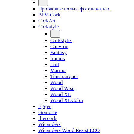
Пробковые полы с фотопечатью
BFM Cork
CorkArt
Corkstyle
Corkstyle
Chevron
Fantasy
Impuls
Loft
Marmo
Time parquet
Wood
Wood Wise
Wood XL
Wood XL Color
Egger
Granorte
Ibercork
Wicanders
Wicanders Wood Resist ECO