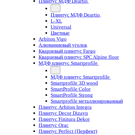
Плинтус МДФ Deartio
Плинтус МДФ Deartio
L-XL
Universal
Цветные
Arbiton Vigo
Алюминиевый уголок
Кварцевый плинтус Fargo
Кварцевый плинтус SPC Alpine floor
МДФ плинтус Smartprofile
МДФ плинтус Smartprofile
Smartprofile 3D wood
SmartProfile Color
SmartProfile Strong
Smartprofile металлизированный
Плинтус Arbiton Integra
Плинтус Decor Dizayn
Плинтус Finitura Dekor
Плинтус Orac
Плинтус Perfect (Перфект)