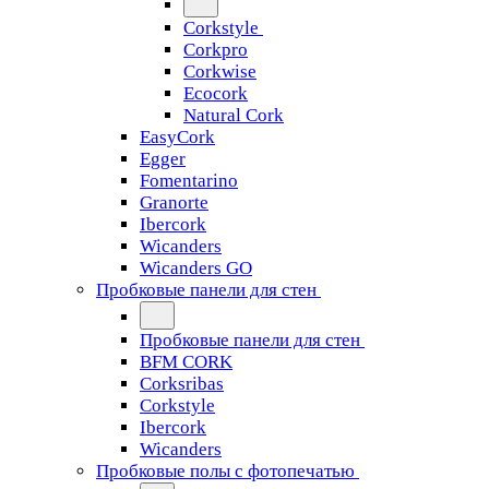
Corkstyle
Corkpro
Corkwise
Ecocork
Natural Cork
EasyCork
Egger
Fomentarino
Granorte
Ibercork
Wicanders
Wicanders GO
Пробковые панели для стен
Пробковые панели для стен
BFM CORK
Corksribas
Corkstyle
Ibercork
Wicanders
Пробковые полы с фотопечатью