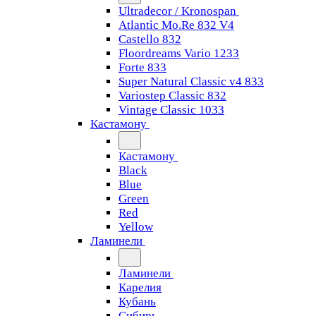
Ultradecor / Kronospan
Atlantic Mo.Re 832 V4
Castello 832
Floordreams Vario 1233
Forte 833
Super Natural Classic v4 833
Variostep Classic 832
Vintage Classic 1033
Кастамону
Кастамону
Black
Blue
Green
Red
Yellow
Ламинели
Ламинели
Карелия
Кубань
Сибирь