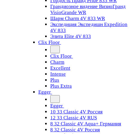
Гордость Прайд Pride 833 WR
Грандиозное видение ВизиоГранд
VisioGrande WR
Шарм Charm 4V 833 WR
Экспедиция Экспедишн Expedition
4V 833
Элита Elite 4V 833
Clix Floor
Clix Floor
Charm
Excellent
Intense
Plus
Plus Extra
Egger
Egger
10 33 Classic 4V Россия
12 33 Classic 4V RUS
8 32 Classic 4V Aqua+ Германия
8 32 Classic 4V Россия