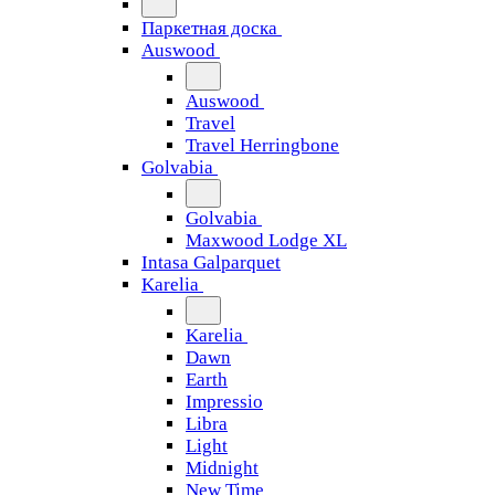
Паркетная доска
Auswood
Auswood
Travel
Travel Herringbone
Golvabia
Golvabia
Maxwood Lodge XL
Intasa Galparquet
Karelia
Karelia
Dawn
Earth
Impressio
Libra
Light
Midnight
New Time