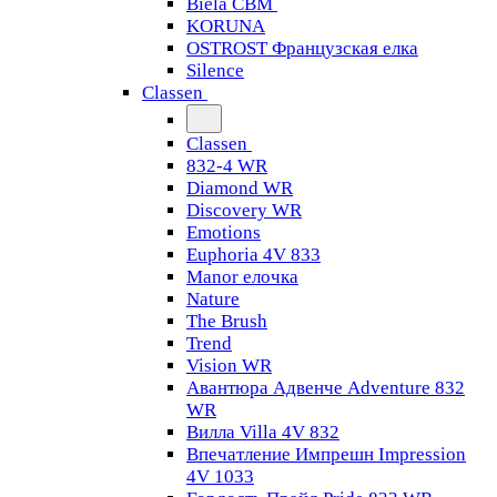
Biela CBM
KORUNA
OSTROST Французская елка
Silence
Classen
Classen
832-4 WR
Diamond WR
Discovery WR
Emotions
Euphoria 4V 833
Manor елочка
Nature
The Brush
Trend
Vision WR
Авантюра Адвенче Adventure 832
WR
Вилла Villa 4V 832
Впечатление Импрешн Impression
4V 1033