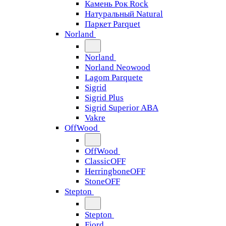
Камень Рок Rock
Натуральный Natural
Паркет Parquet
Norland
Norland
Norland Neowood
Lagom Parquete
Sigrid
Sigrid Plus
Sigrid Superior ABA
Vakre
OffWood
OffWood
ClassicOFF
HerringboneOFF
StoneOFF
Stepton
Stepton
Fjord