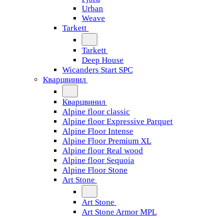
Urban
Weave
Tarkett
Tarkett
Deep House
Wicanders Start SPC
Кварцвинил
Кварцвинил
Alpine floor classic
Alpine floor Expressive Parquet
Alpine Floor Intense
Alpine Floor Premium XL
Alpine floor Real wood
Alpine floor Sequoia
Alpine Floor Stone
Art Stone
Art Stone
Art Stone Armor MPL