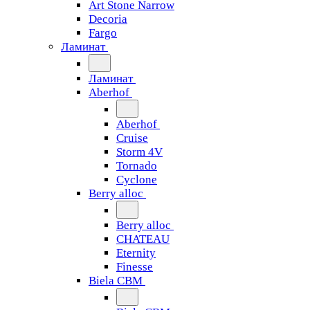
Art Stone Narrow
Decoria
Fargo
Ламинат
Ламинат
Aberhof
Aberhof
Cruise
Storm 4V
Tornado
Сyclone
Berry alloc
Berry alloc
CHATEAU
Eternity
Finesse
Biela CBM