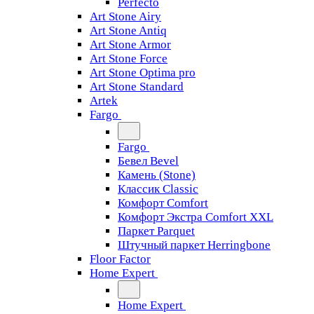
Perfecto
Art Stone Airy
Art Stone Antiq
Art Stone Armor
Art Stone Force
Art Stone Optima pro
Art Stone Standard
Artek
Fargo
Fargo
Бевел Bevel
Камень (Stone)
Классик Classic
Комфорт Comfort
Комфорт Экстра Comfort XXL
Паркет Parquet
Штучный паркет Herringbone
Floor Factor
Home Expert
Home Expert