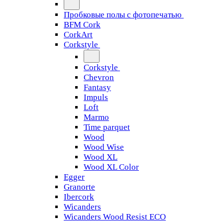
Пробковые полы с фотопечатью
BFM Cork
CorkArt
Corkstyle
Corkstyle
Chevron
Fantasy
Impuls
Loft
Marmo
Time parquet
Wood
Wood Wise
Wood XL
Wood XL Color
Egger
Granorte
Ibercork
Wicanders
Wicanders Wood Resist ECO