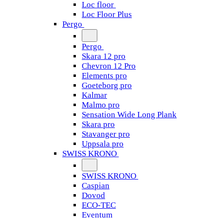
Loc floor
Loc Floor Plus
Pergo
Pergo
Skara 12 pro
Chevron 12 Pro
Elements pro
Goeteborg pro
Kalmar
Malmo pro
Sensation Wide Long Plank
Skara pro
Stavanger pro
Uppsala pro
SWISS KRONO
SWISS KRONO
Caspian
Dovod
ECO-TEC
Eventum