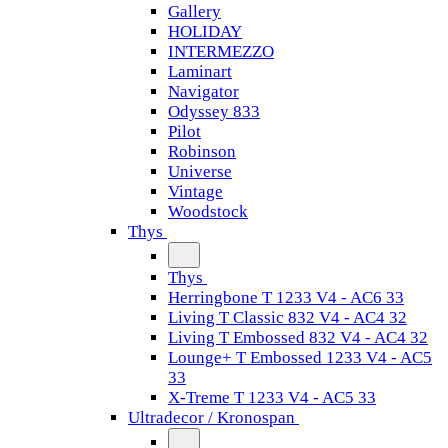
Gallery
HOLIDAY
INTERMEZZO
Laminart
Navigator
Odyssey 833
Pilot
Robinson
Universe
Vintage
Woodstock
Thys
Thys
Herringbone T 1233 V4 - AC6 33
Living T Classic 832 V4 - AC4 32
Living T Embossed 832 V4 - AC4 32
Lounge+ T Embossed 1233 V4 - AC5
33
X-Treme T 1233 V4 - AC5 33
Ultradecor / Kronospan