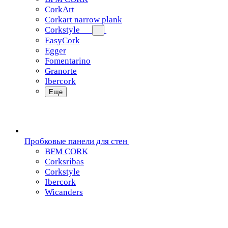
CorkArt
Corkart narrow plank
Corkstyle
EasyCork
Egger
Fomentarino
Granorte
Ibercork
Еще
Пробковые панели для стен
BFM CORK
Corksribas
Corkstyle
Ibercork
Wicanders