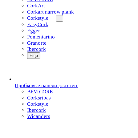
CorkArt
Corkart narrow plank
Corkstyle
EasyCork
Egger
Fomentarino
Granorte
Ibercork
Еще
Пробковые панели для стен
BFM CORK
Corksribas
Corkstyle
Ibercork
Wicanders