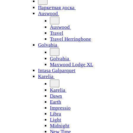
Паркетная доска
Auswood
Auswood
Travel
Travel Herringbone
Golvabia
Golvabia
Maxwood Lodge XL
Intasa Galparquet
Karelia
Karelia
Dawn
Earth
Impressio
Libra
Light
Midnight
New Time