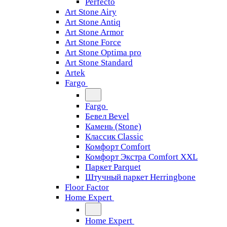
Perfecto
Art Stone Airy
Art Stone Antiq
Art Stone Armor
Art Stone Force
Art Stone Optima pro
Art Stone Standard
Artek
Fargo
Fargo
Бевел Bevel
Камень (Stone)
Классик Classic
Комфорт Comfort
Комфорт Экстра Comfort XXL
Паркет Parquet
Штучный паркет Herringbone
Floor Factor
Home Expert
Home Expert