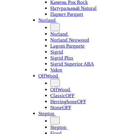
Камень Рок Rock
Натуральный Natural
Паркет Parquet
Norland
Norland
Norland Neowood
Lagom Parquete
Sigrid
Sigrid Plus
Sigrid Superior ABA
Vakre
OffWood
OffWood
ClassicOFF
HerringboneOFF
StoneOFF
Stepton
Stepton
Fjord