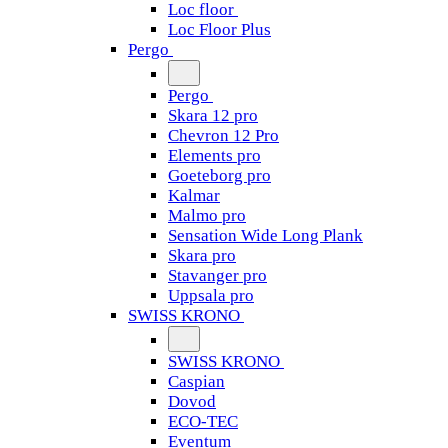
Loc floor
Loc Floor Plus
Pergo
Pergo
Skara 12 pro
Chevron 12 Pro
Elements pro
Goeteborg pro
Kalmar
Malmo pro
Sensation Wide Long Plank
Skara pro
Stavanger pro
Uppsala pro
SWISS KRONO
SWISS KRONO
Caspian
Dovod
ECO-TEC
Eventum