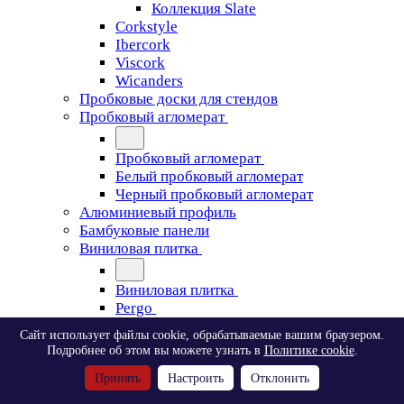
Коллекция Slate
Corkstyle
Ibercork
Viscork
Wicanders
Пробковые доски для стендов
Пробковый агломерат
Пробковый агломерат
Белый пробковый агломерат
Черный пробковый агломерат
Алюминиевый профиль
Бамбуковые панели
Виниловая плитка
Виниловая плитка
Pergo
Сайт использует файлы cookie, обрабатываемые вашим браузером.
Pergo
Подробнее об этом вы можете узнать в
Политике cookie
.
Classic Plank Optimum Glue
Принять
Настроить
Отклонить
Modern Plank Optimum Glue
Tile Optimum Glue