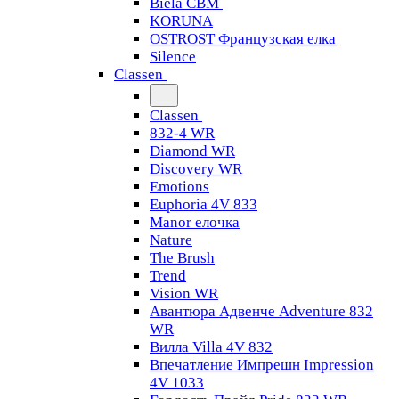
Biela CBM
KORUNA
OSTROST Французская елка
Silence
Classen
Classen
832-4 WR
Diamond WR
Discovery WR
Emotions
Euphoria 4V 833
Manor елочка
Nature
The Brush
Trend
Vision WR
Авантюра Адвенче Adventure 832
WR
Вилла Villa 4V 832
Впечатление Импрешн Impression
4V 1033