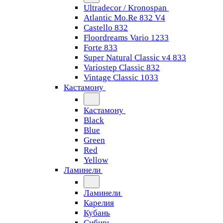
Ultradecor / Kronospan
Atlantic Mo.Re 832 V4
Castello 832
Floordreams Vario 1233
Forte 833
Super Natural Classic v4 833
Variostep Classic 832
Vintage Classic 1033
Кастамону
Кастамону
Black
Blue
Green
Red
Yellow
Ламинели
Ламинели
Карелия
Кубань
Сибирь