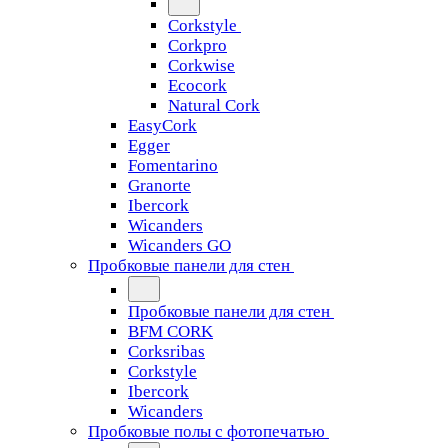
Corkstyle
Corkpro
Corkwise
Ecocork
Natural Cork
EasyCork
Egger
Fomentarino
Granorte
Ibercork
Wicanders
Wicanders GO
Пробковые панели для стен
Пробковые панели для стен
BFM CORK
Corksribas
Corkstyle
Ibercork
Wicanders
Пробковые полы с фотопечатью