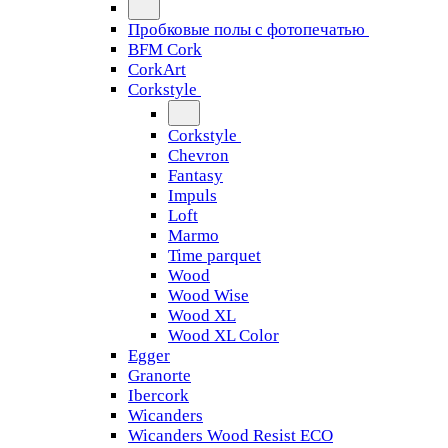
Пробковые полы с фотопечатью
BFM Cork
CorkArt
Corkstyle
Corkstyle
Chevron
Fantasy
Impuls
Loft
Marmo
Time parquet
Wood
Wood Wise
Wood XL
Wood XL Color
Egger
Granorte
Ibercork
Wicanders
Wicanders Wood Resist ECO