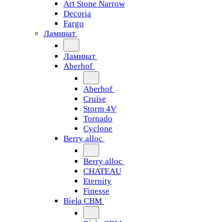
Art Stone Narrow
Decoria
Fargo
Ламинат
Ламинат
Aberhof
Aberhof
Cruise
Storm 4V
Tornado
Сyclone
Berry alloc
Berry alloc
CHATEAU
Eternity
Finesse
Biela CBM