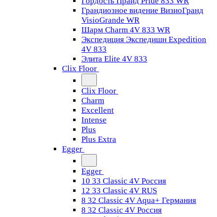
Гордость Прайд Pride 833 WR
Грандиозное видение ВизиоГранд
VisioGrande WR
Шарм Charm 4V 833 WR
Экспедиция Экспедишн Expedition
4V 833
Элита Elite 4V 833
Clix Floor
Clix Floor
Charm
Excellent
Intense
Plus
Plus Extra
Egger
Egger
10 33 Classic 4V Россия
12 33 Classic 4V RUS
8 32 Classic 4V Aqua+ Германия
8 32 Classic 4V Россия