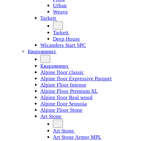
Urban
Weave
Tarkett
Tarkett
Deep House
Wicanders Start SPC
Кварцвинил
Кварцвинил
Alpine floor classic
Alpine floor Expressive Parquet
Alpine Floor Intense
Alpine Floor Premium XL
Alpine floor Real wood
Alpine floor Sequoia
Alpine Floor Stone
Art Stone
Art Stone
Art Stone Armor MPL