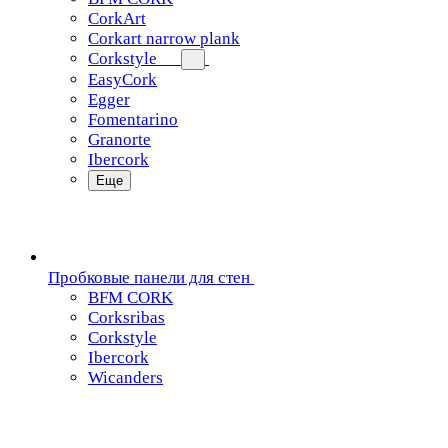
CorkArt
Corkart narrow plank
Corkstyle
EasyCork
Egger
Fomentarino
Granorte
Ibercork
Еще
Пробковые панели для стен
BFM CORK
Corksribas
Corkstyle
Ibercork
Wicanders