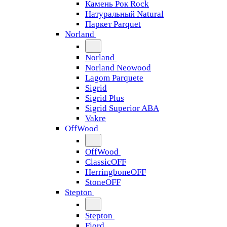
Камень Рок Rock
Натуральный Natural
Паркет Parquet
Norland
Norland
Norland Neowood
Lagom Parquete
Sigrid
Sigrid Plus
Sigrid Superior ABA
Vakre
OffWood
OffWood
ClassicOFF
HerringboneOFF
StoneOFF
Stepton
Stepton
Fjord