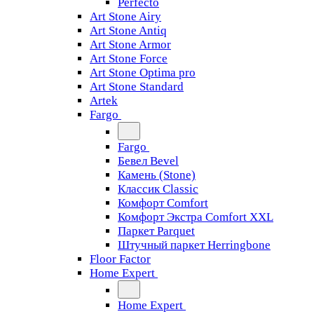
Perfecto
Art Stone Airy
Art Stone Antiq
Art Stone Armor
Art Stone Force
Art Stone Optima pro
Art Stone Standard
Artek
Fargo
Fargo
Бевел Bevel
Камень (Stone)
Классик Classic
Комфорт Comfort
Комфорт Экстра Comfort XXL
Паркет Parquet
Штучный паркет Herringbone
Floor Factor
Home Expert
Home Expert