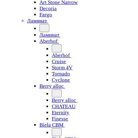
Art Stone Narrow
Decoria
Fargo
Ламинат
Ламинат
Aberhof
Aberhof
Cruise
Storm 4V
Tornado
Сyclone
Berry alloc
Berry alloc
CHATEAU
Eternity
Finesse
Biela CBM