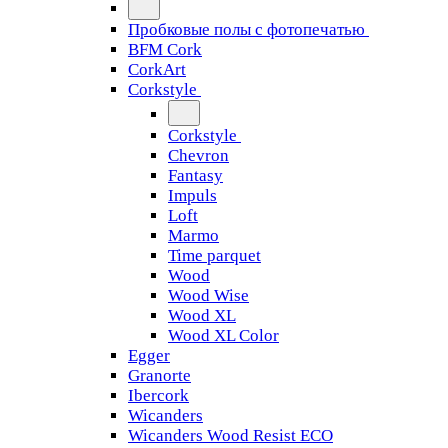
Пробковые полы с фотопечатью
BFM Cork
CorkArt
Corkstyle
Corkstyle
Chevron
Fantasy
Impuls
Loft
Marmo
Time parquet
Wood
Wood Wise
Wood XL
Wood XL Color
Egger
Granorte
Ibercork
Wicanders
Wicanders Wood Resist ECO