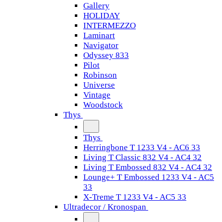
Gallery
HOLIDAY
INTERMEZZO
Laminart
Navigator
Odyssey 833
Pilot
Robinson
Universe
Vintage
Woodstock
Thys
Thys
Herringbone T 1233 V4 - AC6 33
Living T Classic 832 V4 - AC4 32
Living T Embossed 832 V4 - AC4 32
Lounge+ T Embossed 1233 V4 - AC5
33
X-Treme T 1233 V4 - AC5 33
Ultradecor / Kronospan