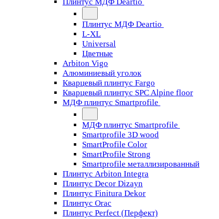
Плинтус МДФ Deartio
Плинтус МДФ Deartio
L-XL
Universal
Цветные
Arbiton Vigo
Алюминиевый уголок
Кварцевый плинтус Fargo
Кварцевый плинтус SPC Alpine floor
МДФ плинтус Smartprofile
МДФ плинтус Smartprofile
Smartprofile 3D wood
SmartProfile Color
SmartProfile Strong
Smartprofile металлизированный
Плинтус Arbiton Integra
Плинтус Decor Dizayn
Плинтус Finitura Dekor
Плинтус Orac
Плинтус Perfect (Перфект)