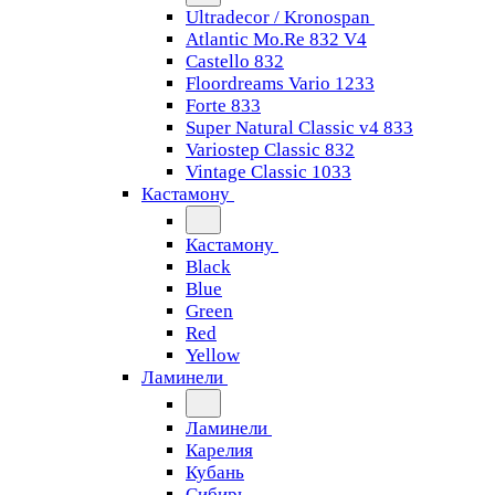
Ultradecor / Kronospan
Atlantic Mo.Re 832 V4
Castello 832
Floordreams Vario 1233
Forte 833
Super Natural Classic v4 833
Variostep Classic 832
Vintage Classic 1033
Кастамону
Кастамону
Black
Blue
Green
Red
Yellow
Ламинели
Ламинели
Карелия
Кубань
Сибирь