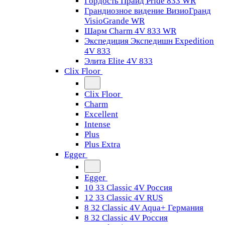
Гордость Прайд Pride 833 WR
Грандиозное видение ВизиоГранд
VisioGrande WR
Шарм Charm 4V 833 WR
Экспедиция Экспедишн Expedition
4V 833
Элита Elite 4V 833
Clix Floor
Clix Floor
Charm
Excellent
Intense
Plus
Plus Extra
Egger
Egger
10 33 Classic 4V Россия
12 33 Classic 4V RUS
8 32 Classic 4V Aqua+ Германия
8 32 Classic 4V Россия