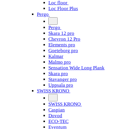
Loc floor
Loc Floor Plus
Pergo
Pergo
Skara 12 pro
Chevron 12 Pro
Elements pro
Goeteborg pro
Kalmar
Malmo pro
Sensation Wide Long Plank
Skara pro
Stavanger pro
Uppsala pro
SWISS KRONO
SWISS KRONO
Caspian
Dovod
ECO-TEC
Eventum