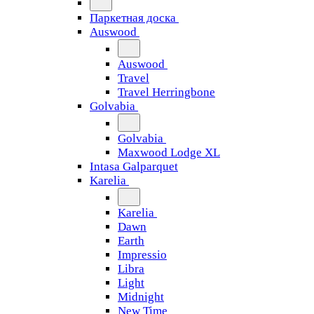
Паркетная доска
Auswood
Auswood
Travel
Travel Herringbone
Golvabia
Golvabia
Maxwood Lodge XL
Intasa Galparquet
Karelia
Karelia
Dawn
Earth
Impressio
Libra
Light
Midnight
New Time