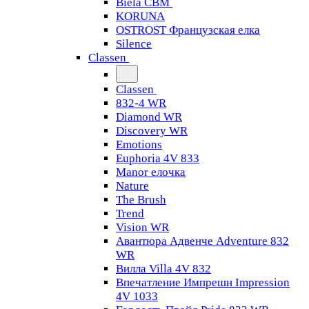
Biela CBM
KORUNA
OSTROST Французская елка
Silence
Classen
Classen
832-4 WR
Diamond WR
Discovery WR
Emotions
Euphoria 4V 833
Manor елочка
Nature
The Brush
Trend
Vision WR
Авантюра Адвенче Adventure 832
WR
Вилла Villa 4V 832
Впечатление Импрешн Impression
4V 1033