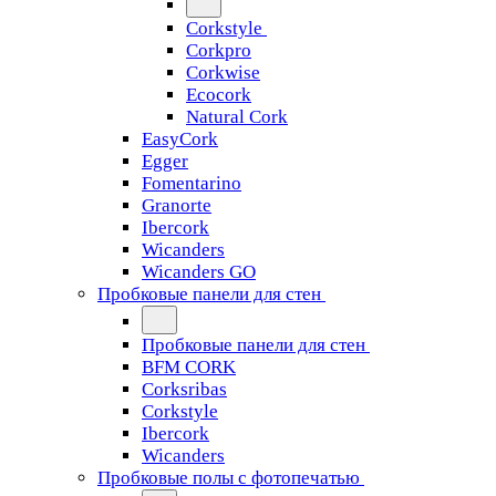
Corkstyle
Corkpro
Corkwise
Ecocork
Natural Cork
EasyCork
Egger
Fomentarino
Granorte
Ibercork
Wicanders
Wicanders GO
Пробковые панели для стен
Пробковые панели для стен
BFM CORK
Corksribas
Corkstyle
Ibercork
Wicanders
Пробковые полы с фотопечатью