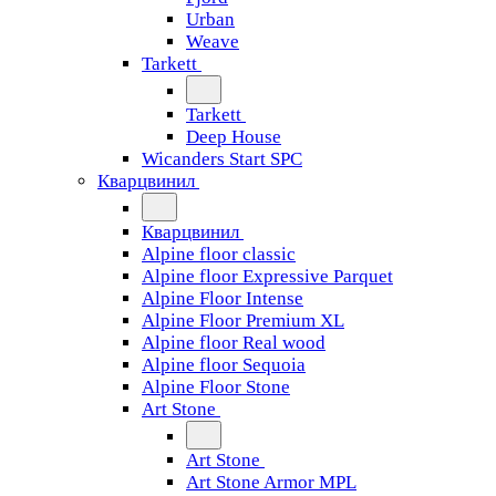
Urban
Weave
Tarkett
Tarkett
Deep House
Wicanders Start SPC
Кварцвинил
Кварцвинил
Alpine floor classic
Alpine floor Expressive Parquet
Alpine Floor Intense
Alpine Floor Premium XL
Alpine floor Real wood
Alpine floor Sequoia
Alpine Floor Stone
Art Stone
Art Stone
Art Stone Armor MPL