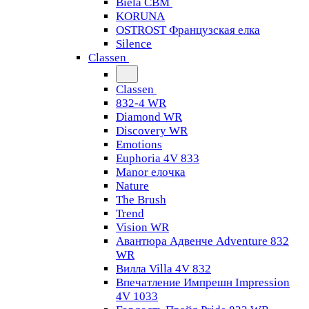
Biela CBM
KORUNA
OSTROST Французская елка
Silence
Classen
Classen
832-4 WR
Diamond WR
Discovery WR
Emotions
Euphoria 4V 833
Manor елочка
Nature
The Brush
Trend
Vision WR
Авантюра Адвенче Adventure 832
WR
Вилла Villa 4V 832
Впечатление Импрешн Impression
4V 1033