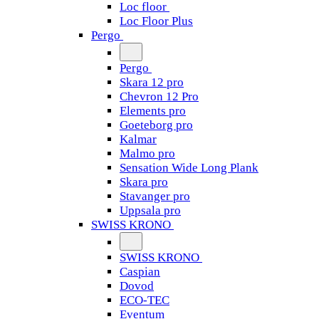
Loc floor
Loc Floor Plus
Pergo
Pergo
Skara 12 pro
Chevron 12 Pro
Elements pro
Goeteborg pro
Kalmar
Malmo pro
Sensation Wide Long Plank
Skara pro
Stavanger pro
Uppsala pro
SWISS KRONO
SWISS KRONO
Caspian
Dovod
ECO-TEC
Eventum