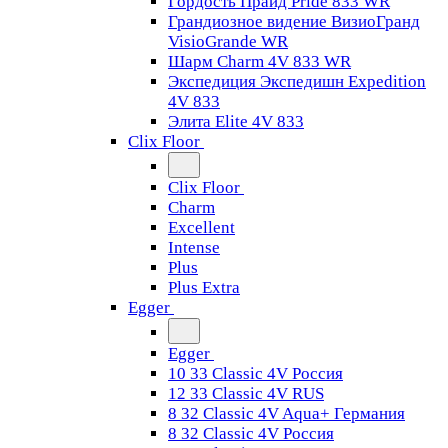
Гордость Прайд Pride 833 WR
Грандиозное видение ВизиоГранд
VisioGrande WR
Шарм Charm 4V 833 WR
Экспедиция Экспедишн Expedition
4V 833
Элита Elite 4V 833
Clix Floor
Clix Floor
Charm
Excellent
Intense
Plus
Plus Extra
Egger
Egger
10 33 Classic 4V Россия
12 33 Classic 4V RUS
8 32 Classic 4V Aqua+ Германия
8 32 Classic 4V Россия