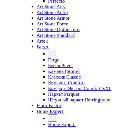
Perfecto
Art Stone Airy
Art Stone Antiq
Art Stone Armor
Art Stone Force
Art Stone Optima pro
Art Stone Standard
Artek
Fargo
Fargo
Бевел Bevel
Камень (Stone)
Классик Classic
Комфорт Comfort
Комфорт Экстра Comfort XXL
Паркет Parquet
Штучный паркет Herringbone
Floor Factor
Home Expert
Home Expert