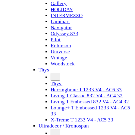
Gallery
HOLIDAY
INTERMEZZO
Laminart
Navigator
Odyssey 833
Pilot
Robinson
Universe
Vintage
Woodstock
Thys
Thys
Herringbone T 1233 V4 - AC6 33
Living T Classic 832 V4 - AC4 32
Living T Embossed 832 V4 - AC4 32
Lounge+ T Embossed 1233 V4 - AC5
33
X-Treme T 1233 V4 - AC5 33
Ultradecor / Kronospan