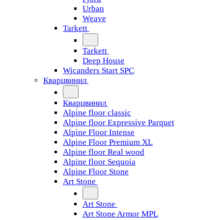
Urban
Weave
Tarkett
Tarkett
Deep House
Wicanders Start SPC
Кварцвинил
Кварцвинил
Alpine floor classic
Alpine floor Expressive Parquet
Alpine Floor Intense
Alpine Floor Premium XL
Alpine floor Real wood
Alpine floor Sequoia
Alpine Floor Stone
Art Stone
Art Stone
Art Stone Armor MPL