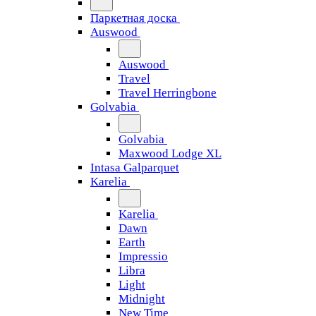
Паркетная доска
Auswood
Auswood
Travel
Travel Herringbone
Golvabia
Golvabia
Maxwood Lodge XL
Intasa Galparquet
Karelia
Karelia
Dawn
Earth
Impressio
Libra
Light
Midnight
New Time