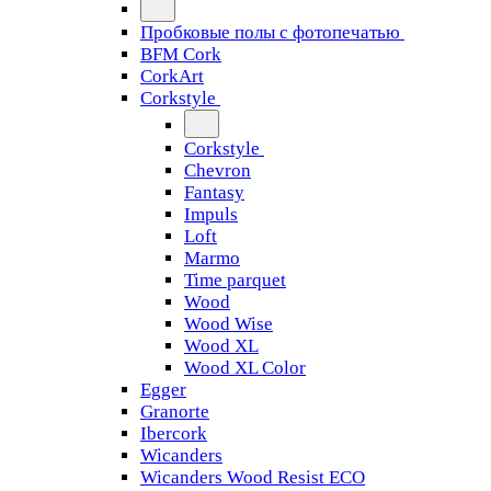
Пробковые полы с фотопечатью
BFM Cork
CorkArt
Corkstyle
Corkstyle
Chevron
Fantasy
Impuls
Loft
Marmo
Time parquet
Wood
Wood Wise
Wood XL
Wood XL Color
Egger
Granorte
Ibercork
Wicanders
Wicanders Wood Resist ECO