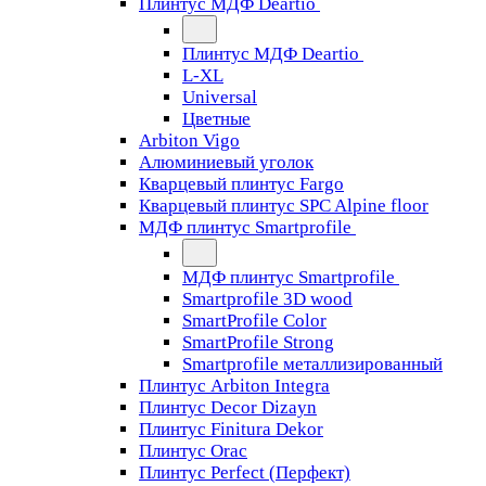
Плинтус МДФ Deartio
Плинтус МДФ Deartio
L-XL
Universal
Цветные
Arbiton Vigo
Алюминиевый уголок
Кварцевый плинтус Fargo
Кварцевый плинтус SPC Alpine floor
МДФ плинтус Smartprofile
МДФ плинтус Smartprofile
Smartprofile 3D wood
SmartProfile Color
SmartProfile Strong
Smartprofile металлизированный
Плинтус Arbiton Integra
Плинтус Decor Dizayn
Плинтус Finitura Dekor
Плинтус Orac
Плинтус Perfect (Перфект)