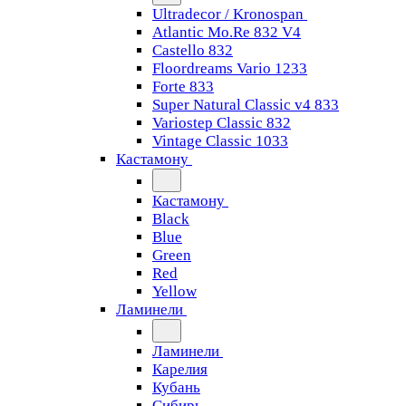
Ultradecor / Kronospan
Atlantic Mo.Re 832 V4
Castello 832
Floordreams Vario 1233
Forte 833
Super Natural Classic v4 833
Variostep Classic 832
Vintage Classic 1033
Кастамону
Кастамону
Black
Blue
Green
Red
Yellow
Ламинели
Ламинели
Карелия
Кубань
Сибирь