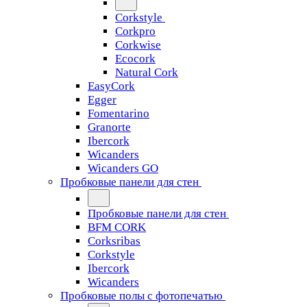
Corkstyle
Corkpro
Corkwise
Ecocork
Natural Cork
EasyCork
Egger
Fomentarino
Granorte
Ibercork
Wicanders
Wicanders GO
Пробковые панели для стен
Пробковые панели для стен
BFM CORK
Corksribas
Corkstyle
Ibercork
Wicanders
Пробковые полы с фотопечатью