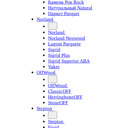
Камень Рок Rock
Натуральный Natural
Паркет Parquet
Norland
Norland
Norland Neowood
Lagom Parquete
Sigrid
Sigrid Plus
Sigrid Superior ABA
Vakre
OffWood
OffWood
ClassicOFF
HerringboneOFF
StoneOFF
Stepton
Stepton
Fjord