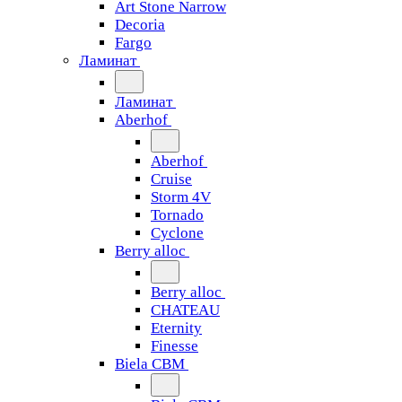
Art Stone Narrow
Decoria
Fargo
Ламинат
Ламинат
Aberhof
Aberhof
Cruise
Storm 4V
Tornado
Сyclone
Berry alloc
Berry alloc
CHATEAU
Eternity
Finesse
Biela CBM