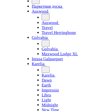
Паркетная доска
Auswood
Auswood
Travel
Travel Herringbone
Golvabia
Golvabia
Maxwood Lodge XL
Intasa Galparquet
Karelia
Karelia
Dawn
Earth
Impressio
Libra
Light
Midnight
New Time