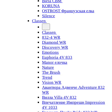
Biela CBM
KORUNA
OSTROST Французская елка
Silence
Classen
Classen
832-4 WR
Diamond WR
Discovery WR
Emotions
Euphoria 4V 833
Manor елочка
Nature
The Brush
Trend
Vision WR
Авантюра Адвенче Adventure 832
WR
Вилла Villa 4V 832
Впечатление Импрешн Impression
4V 1033