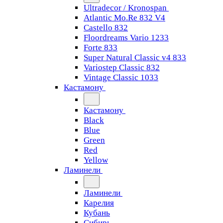
Ultradecor / Kronospan
Atlantic Mo.Re 832 V4
Castello 832
Floordreams Vario 1233
Forte 833
Super Natural Classic v4 833
Variostep Classic 832
Vintage Classic 1033
Кастамону
Кастамону
Black
Blue
Green
Red
Yellow
Ламинели
Ламинели
Карелия
Кубань
Сибирь