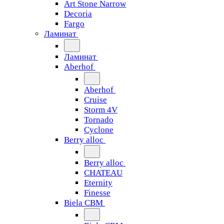
Art Stone Narrow
Decoria
Fargo
Ламинат
Ламинат
Aberhof
Aberhof
Cruise
Storm 4V
Tornado
Сyclone
Berry alloc
Berry alloc
CHATEAU
Eternity
Finesse
Biela CBM