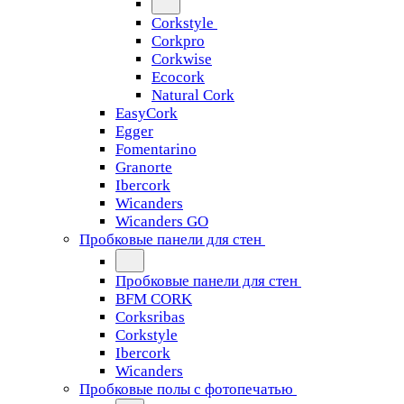
Corkstyle
Corkpro
Corkwise
Ecocork
Natural Cork
EasyCork
Egger
Fomentarino
Granorte
Ibercork
Wicanders
Wicanders GO
Пробковые панели для стен
Пробковые панели для стен
BFM CORK
Corksribas
Corkstyle
Ibercork
Wicanders
Пробковые полы с фотопечатью