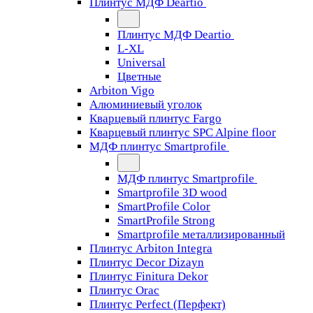
Плинтус МДФ Deartio
Плинтус МДФ Deartio
L-XL
Universal
Цветные
Arbiton Vigo
Алюминиевый уголок
Кварцевый плинтус Fargo
Кварцевый плинтус SPC Alpine floor
МДФ плинтус Smartprofile
МДФ плинтус Smartprofile
Smartprofile 3D wood
SmartProfile Color
SmartProfile Strong
Smartprofile металлизированный
Плинтус Arbiton Integra
Плинтус Decor Dizayn
Плинтус Finitura Dekor
Плинтус Orac
Плинтус Perfect (Перфект)