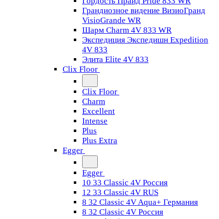
Гордость Прайд Pride 833 WR
Грандиозное видение ВизиоГранд
VisioGrande WR
Шарм Charm 4V 833 WR
Экспедиция Экспедишн Expedition
4V 833
Элита Elite 4V 833
Clix Floor
Clix Floor
Charm
Excellent
Intense
Plus
Plus Extra
Egger
Egger
10 33 Classic 4V Россия
12 33 Classic 4V RUS
8 32 Classic 4V Aqua+ Германия
8 32 Classic 4V Россия