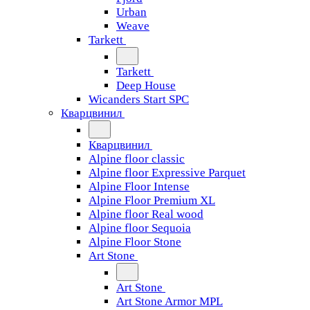
Urban
Weave
Tarkett
Tarkett
Deep House
Wicanders Start SPC
Кварцвинил
Кварцвинил
Alpine floor classic
Alpine floor Expressive Parquet
Alpine Floor Intense
Alpine Floor Premium XL
Alpine floor Real wood
Alpine floor Sequoia
Alpine Floor Stone
Art Stone
Art Stone
Art Stone Armor MPL