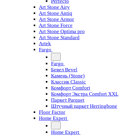
Perfecto
Art Stone Airy
Art Stone Antiq
Art Stone Armor
Art Stone Force
Art Stone Optima pro
Art Stone Standard
Artek
Fargo
Fargo
Бевел Bevel
Камень (Stone)
Классик Classic
Комфорт Comfort
Комфорт Экстра Comfort XXL
Паркет Parquet
Штучный паркет Herringbone
Floor Factor
Home Expert
Home Expert