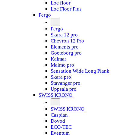
Loc floor
Loc Floor Plus
Pergo
Pergo
Skara 12 pro
Chevron 12 Pro
Elements pro
Goeteborg pro
Kalmar
Malmo pro
Sensation Wide Long Plank
Skara pro
Stavanger pro
Uppsala pro
SWISS KRONO
SWISS KRONO
Caspian
Dovod
ECO-TEC
Eventum