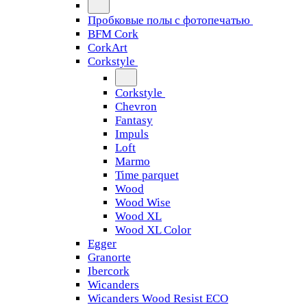
Пробковые полы с фотопечатью
BFM Cork
CorkArt
Corkstyle
Corkstyle
Chevron
Fantasy
Impuls
Loft
Marmo
Time parquet
Wood
Wood Wise
Wood XL
Wood XL Color
Egger
Granorte
Ibercork
Wicanders
Wicanders Wood Resist ECO