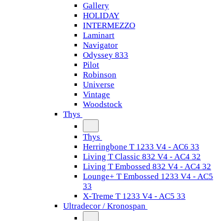
Gallery
HOLIDAY
INTERMEZZO
Laminart
Navigator
Odyssey 833
Pilot
Robinson
Universe
Vintage
Woodstock
Thys
Thys
Herringbone T 1233 V4 - AC6 33
Living T Classic 832 V4 - AC4 32
Living T Embossed 832 V4 - AC4 32
Lounge+ T Embossed 1233 V4 - AC5
33
X-Treme T 1233 V4 - AC5 33
Ultradecor / Kronospan