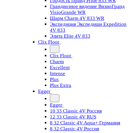
Гордость Прайд Pride 833 WR
Грандиозное видение ВизиоГранд
VisioGrande WR
Шарм Charm 4V 833 WR
Экспедиция Экспедишн Expedition
4V 833
Элита Elite 4V 833
Clix Floor
Clix Floor
Charm
Excellent
Intense
Plus
Plus Extra
Egger
Egger
10 33 Classic 4V Россия
12 33 Classic 4V RUS
8 32 Classic 4V Aqua+ Германия
8 32 Classic 4V Россия