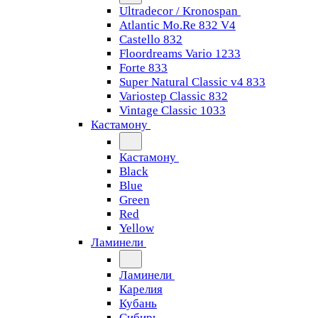
Ultradecor / Kronospan
Atlantic Mo.Re 832 V4
Castello 832
Floordreams Vario 1233
Forte 833
Super Natural Classic v4 833
Variostep Classic 832
Vintage Classic 1033
Кастамону
Кастамону
Black
Blue
Green
Red
Yellow
Ламинели
Ламинели
Карелия
Кубань
Сибирь