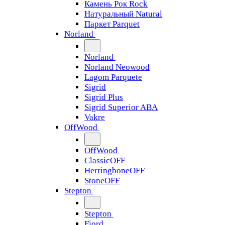
Камень Рок Rock
Натуральный Natural
Паркет Parquet
Norland
Norland
Norland Neowood
Lagom Parquete
Sigrid
Sigrid Plus
Sigrid Superior ABA
Vakre
OffWood
OffWood
ClassicOFF
HerringboneOFF
StoneOFF
Stepton
Stepton
Fjord