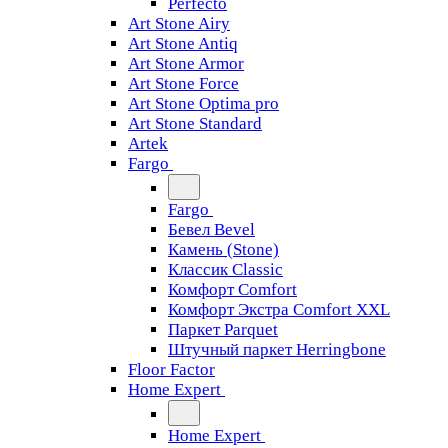
Perfecto
Art Stone Airy
Art Stone Antiq
Art Stone Armor
Art Stone Force
Art Stone Optima pro
Art Stone Standard
Artek
Fargo
Fargo
Бевел Bevel
Камень (Stone)
Классик Classic
Комфорт Comfort
Комфорт Экстра Comfort XXL
Паркет Parquet
Штучный паркет Herringbone
Floor Factor
Home Expert
Home Expert