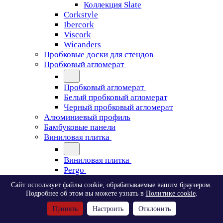
Коллекция Slate
Corkstyle
Ibercork
Viscork
Wicanders
Пробковые доски для стендов
Пробковый агломерат
Пробковый агломерат
Белый пробковый агломерат
Черный пробковый агломерат
Алюминиевый профиль
Бамбуковые панели
Виниловая плитка
Виниловая плитка
Pergo
Сайт использует файлы cookie, обрабатываемые вашим браузером.
Pergo
Подробнее об этом вы можете узнать в
Политике cookie
.
Classic Plank Optimum Glue
Принять
Настроить
Отклонить
Modern Plank Optimum Glue
Tile Optimum Glue