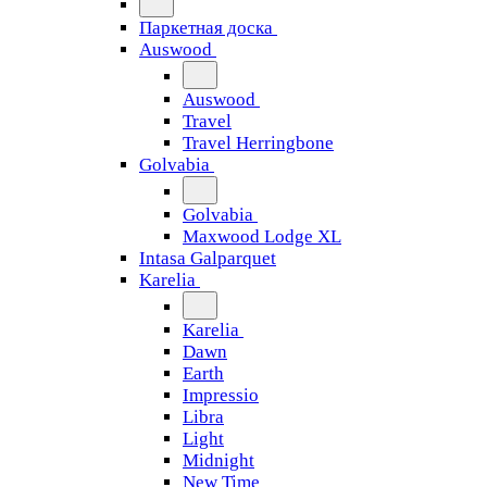
Паркетная доска
Auswood
Auswood
Travel
Travel Herringbone
Golvabia
Golvabia
Maxwood Lodge XL
Intasa Galparquet
Karelia
Karelia
Dawn
Earth
Impressio
Libra
Light
Midnight
New Time