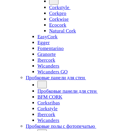
Corkstyle
Corkpro
Corkwise
Ecocork
Natural Cork
EasyCork
Egger
Fomentarino
Granorte
Ibercork
Wicanders
Wicanders GO
Пробковые панели для стен
Пробковые панели для стен
BFM CORK
Corksribas
Corkstyle
Ibercork
Wicanders
Пробковые полы с фотопечатью