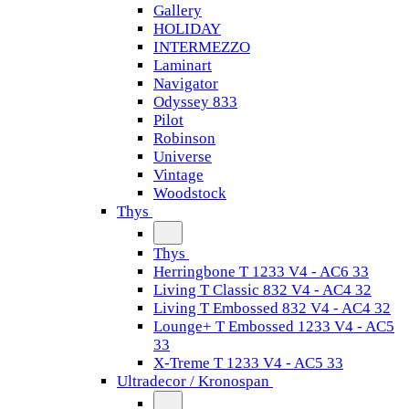
Gallery
HOLIDAY
INTERMEZZO
Laminart
Navigator
Odyssey 833
Pilot
Robinson
Universe
Vintage
Woodstock
Thys
Thys
Herringbone T 1233 V4 - AC6 33
Living T Classic 832 V4 - AC4 32
Living T Embossed 832 V4 - AC4 32
Lounge+ T Embossed 1233 V4 - AC5
33
X-Treme T 1233 V4 - AC5 33
Ultradecor / Kronospan