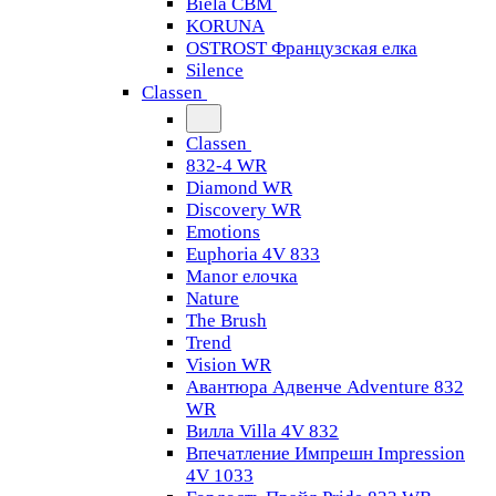
Biela CBM
KORUNA
OSTROST Французская елка
Silence
Classen
Classen
832-4 WR
Diamond WR
Discovery WR
Emotions
Euphoria 4V 833
Manor елочка
Nature
The Brush
Trend
Vision WR
Авантюра Адвенче Adventure 832
WR
Вилла Villa 4V 832
Впечатление Импрешн Impression
4V 1033