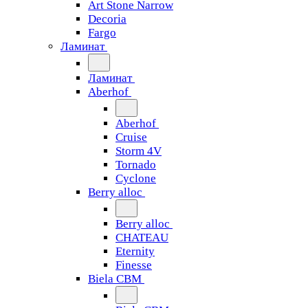
Art Stone Narrow
Decoria
Fargo
Ламинат
Ламинат
Aberhof
Aberhof
Cruise
Storm 4V
Tornado
Сyclone
Berry alloc
Berry alloc
CHATEAU
Eternity
Finesse
Biela CBM