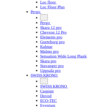
Loc floor
Loc Floor Plus
Pergo
Pergo
Skara 12 pro
Chevron 12 Pro
Elements pro
Goeteborg pro
Kalmar
Malmo pro
Sensation Wide Long Plank
Skara pro
Stavanger pro
Uppsala pro
SWISS KRONO
SWISS KRONO
Caspian
Dovod
ECO-TEC
Eventum