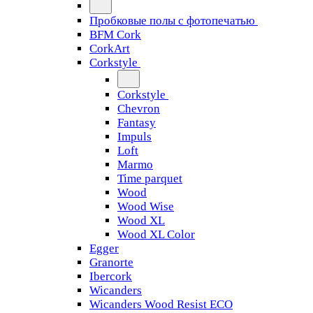
Пробковые полы с фотопечатью
BFM Cork
CorkArt
Corkstyle
Corkstyle
Chevron
Fantasy
Impuls
Loft
Marmo
Time parquet
Wood
Wood Wise
Wood XL
Wood XL Color
Egger
Granorte
Ibercork
Wicanders
Wicanders Wood Resist ECO