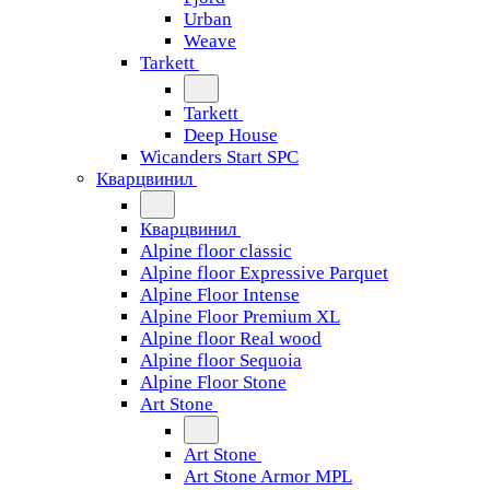
Urban
Weave
Tarkett
Tarkett
Deep House
Wicanders Start SPC
Кварцвинил
Кварцвинил
Alpine floor classic
Alpine floor Expressive Parquet
Alpine Floor Intense
Alpine Floor Premium XL
Alpine floor Real wood
Alpine floor Sequoia
Alpine Floor Stone
Art Stone
Art Stone
Art Stone Armor MPL