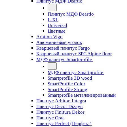
Плинтус МДФ Deartio
Плинтус МДФ Deartio
L-XL
Universal
Цветные
Arbiton Vigo
Алюминиевый уголок
Кварцевый плинтус Fargo
Кварцевый плинтус SPC Alpine floor
МДФ плинтус Smartprofile
МДФ плинтус Smartprofile
Smartprofile 3D wood
SmartProfile Color
SmartProfile Strong
Smartprofile металлизированный
Плинтус Arbiton Integra
Плинтус Decor Dizayn
Плинтус Finitura Dekor
Плинтус Orac
Плинтус Perfect (Перфект)